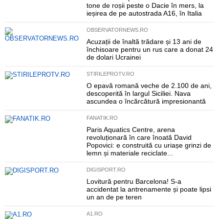
tone de roșii peste o Dacie în mers, la
ieșirea de pe autostrada A16, în Italia
OBSERVATORNEWS.RO
Acuzații de înaltă trădare și 13 ani de
închisoare pentru un rus care a donat 24
de dolari Ucrainei
STIRILEPROTV.RO
O epavă romană veche de 2.100 de ani,
descoperită în largul Siciliei. Nava
ascundea o încărcătură impresionantă
FANATIK.RO
Paris Aquatics Centre, arena
revoluționară în care înoată David
Popovici: e construită cu uriașe grinzi de
lemn și materiale reciclate...
DIGISPORT.RO
Lovitură pentru Barcelona! S-a
accidentat la antrenamente și poate lipsi
un an de pe teren
A1.RO