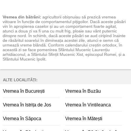
Vremea
din bătrâni:
agricultorii obișnuiau să prezică vremea
viitoare în funcție de comportamentul pițigoilor. Dacă aceste păsări
vin în apropierea caselor și au un comportament foarte agitat,
atunci a doua zi va fi una cu mult frig, ploaie sau vânt puternic
dinspre nord. În schimb, dacă aceste păsări se aud ciripind înainte
de răsăritul soarelui în dimineața acestei zile, atunci e semn că
urmează vreme blândă. Conform calendarului creștin ortodox, în
această zi se face pomenirea Sfântului Mucenic Laurențiu
arhidiaconul, a Sfântului Sfințit Mucenic Xist, episcopul Romei, și a
Sfântului Mucenic Ipolit.
ALTE LOCALITĂȚI:
Vremea în București
Vremea în Buzău
Vremea în Istrița de Jos
Vremea în Vintileanca
Vremea în Săpoca
Vremea în Mătești