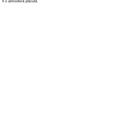
fi o atmosferă plăcută.