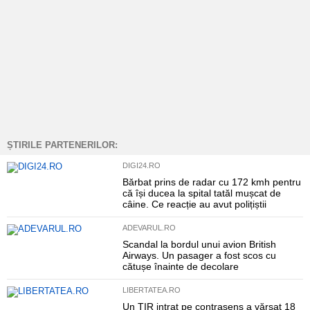
ȘTIRILE PARTENERILOR:
DIGI24.RO
Bărbat prins de radar cu 172 kmh pentru
că își ducea la spital tatăl mușcat de
câine. Ce reacție au avut polițiștii
ADEVARUL.RO
Scandal la bordul unui avion British
Airways. Un pasager a fost scos cu
cătușe înainte de decolare
LIBERTATEA.RO
Un TIR intrat pe contrasens a vărsat 18