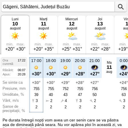
Luni
Marți
Miercuri
Joi
Vi
Vremea
10
11
12
13
în
august
august
august
august
au
Găgeni
Săhăteni,
Județul
Buzău
min.
max.
min.
max.
min.
max.
min.
max.
min.
+20°
+30°
+20°
+35°
+25°
+31°
+22°
+28°
+19°
17:00
18:00
19:00
20:00
21:00
0:00
Ora
17:22
Ma
curentă
11
Răsărit:
06:07
aug
+30°
+30°
+29°
+28°
+27°
+24
Apus:
20:28
Se simte ca
+30°
+30°
+29°
+28°
+27°
+24°
Presiune, mm
755
755
752
755
756
756
Umiditate, %
39
40
43
47
50
63
Vânt, m/s
3
2
4
3
2
3
Șanse de
2
2
2
2
2
2
precipitații, %
Pe durata întregii nopți vom avea un cer senin care se va păstra
așa de dimineață până seara. Nu vor apărea ploi în această zi, va