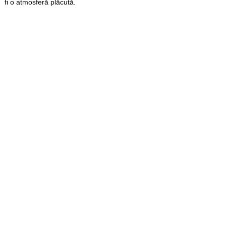
fi o atmosferă plăcută.