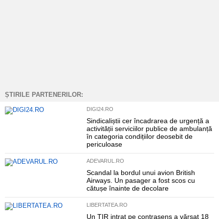
ȘTIRILE PARTENERILOR:
DIGI24.RO
Sindicaliștii cer încadrarea de urgență a
activității serviciilor publice de ambulanță
în categoria condițiilor deosebit de
periculoase
ADEVARUL.RO
Scandal la bordul unui avion British
Airways. Un pasager a fost scos cu
cătușe înainte de decolare
LIBERTATEA.RO
Un TIR intrat pe contrasens a vărsat 18