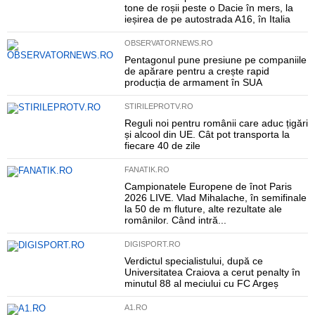
tone de roșii peste o Dacie în mers, la
ieșirea de pe autostrada A16, în Italia
OBSERVATORNEWS.RO
Pentagonul pune presiune pe companiile
de apărare pentru a crește rapid
producția de armament în SUA
STIRILEPROTV.RO
Reguli noi pentru românii care aduc țigări
și alcool din UE. Cât pot transporta la
fiecare 40 de zile
FANATIK.RO
Campionatele Europene de înot Paris
2026 LIVE. Vlad Mihalache, în semifinale
la 50 de m fluture, alte rezultate ale
românilor. Când intră...
DIGISPORT.RO
Verdictul specialistului, după ce
Universitatea Craiova a cerut penalty în
minutul 88 al meciului cu FC Argeș
A1.RO