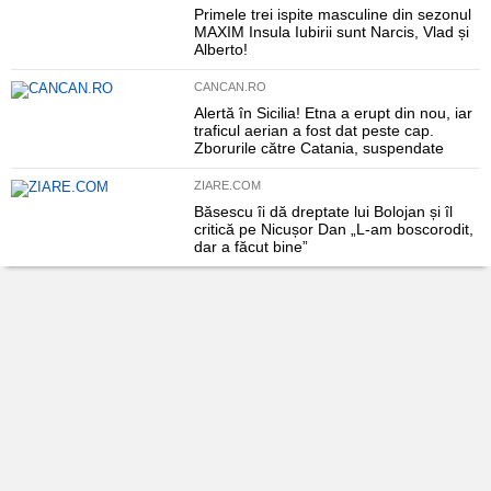
Primele trei ispite masculine din sezonul
MAXIM Insula Iubirii sunt Narcis, Vlad și
Alberto!
CANCAN.RO
Alertă în Sicilia! Etna a erupt din nou, iar
traficul aerian a fost dat peste cap.
Zborurile către Catania, suspendate
ZIARE.COM
Băsescu îi dă dreptate lui Bolojan și îl
critică pe Nicușor Dan „L-am boscorodit,
dar a făcut bine”