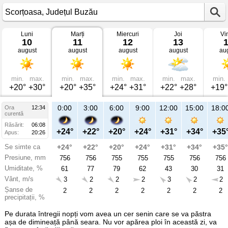
Luni
Marți
Miercuri
Joi
Vi
Vremea
10
11
12
13
în
august
august
august
august
au
Scorțoasa
mâine
Județul
Buzău
min.
max.
min.
max.
min.
max.
min.
max.
min.
+20°
+30°
+20°
+35°
+24°
+31°
+22°
+28°
+19°
21:00
0:00
3:00
6:00
9:00
12:00
15:00
18:0
Ora
12:34
Ma
curentă
11
Răsărit:
06:08
aug
+27°
+24°
+22°
+20°
+24°
+31°
+34°
+35
Apus:
20:26
Se simte ca
+27°
+24°
+22°
+20°
+24°
+31°
+34°
+35°
Presiune, mm
756
756
756
755
755
755
756
756
Umiditate, %
49
61
77
79
62
43
30
31
Vânt, m/s
2
3
2
2
2
3
2
2
Șanse de
2
2
2
2
2
2
2
2
precipitații, %
Pe durata întregii nopți vom avea un cer senin care se va păstra
așa de dimineață până seara. Nu vor apărea ploi în această zi, va