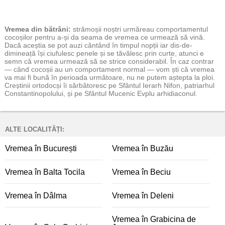
Vremea
din bătrâni:
strămoșii noștri urmăreau comportamentul
cocoșilor pentru a-și da seama de vremea ce urmează să vină.
Dacă aceștia se pot auzi cântând în timpul nopții iar dis-de-
dimineață își ciufulesc penele și se tăvălesc prin curte, atunci e
semn că vremea urmează să se strice considerabil. În caz contrar
— când cocoșii au un comportament normal — vom ști că vremea
va mai fi bună în perioada următoare, nu ne putem aștepta la ploi.
Creștinii ortodocși îi sărbătoresc pe Sfântul Ierarh Nifon, patriarhul
Constantinopolului, și pe Sfântul Mucenic Evplu arhidiaconul.
ALTE LOCALITĂȚI:
Vremea în București
Vremea în Buzău
Vremea în Balta Tocila
Vremea în Beciu
Vremea în Dâlma
Vremea în Deleni
Vremea în Grabicina de