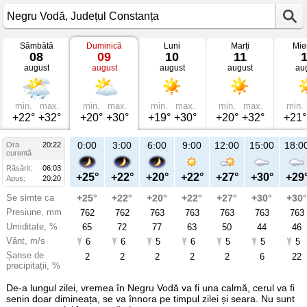
Sâmbătă
Duminică
Luni
Marți
Mie
Vremea
08
09
10
11
în
august
august
august
august
au
Negru
Vodă
mâine
Județul
Constanța
min.
max.
min.
max.
min.
max.
min.
max.
min.
+22°
+32°
+20°
+30°
+19°
+30°
+20°
+32°
+21°
23:00
0:00
3:00
6:00
9:00
12:00
15:00
18:0
Ora
20:22
Du
curentă
09
Răsărit:
06:03
aug
+26°
+25°
+22°
+20°
+22°
+27°
+30°
+29
Apus:
20:20
Se simte ca
+26°
+25°
+22°
+20°
+22°
+27°
+30°
+30°
Presiune, mm
761
762
762
763
763
763
763
763
Umiditate, %
63
65
72
77
63
50
44
46
Vânt, m/s
4
6
6
5
6
5
5
5
Șanse de
12
2
2
2
2
2
6
22
precipitații, %
De-a lungul zilei, vremea în Negru Vodă va fi una calmă, cerul va fi
senin doar dimineața, se va înnora pe timpul zilei și seara. Nu sunt