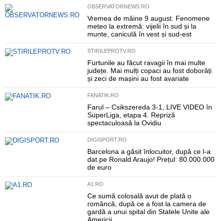
OBSERVATORNEWS.RO
Vremea de mâine 9 august. Fenomene
meteo la extremă: vijelii în sud și la
munte, caniculă în vest și sud-est
STIRILEPROTV.RO
Furtunile au făcut ravagii în mai multe
județe. Mai mulți copaci au fost doborâți
și zeci de mașini au fost avariate
FANATIK.RO
Farul – Csikszereda 3-1, LIVE VIDEO în
SuperLiga, etapa 4. Repriză
spectaculoasă la Ovidiu
DIGISPORT.RO
Barcelona a găsit înlocuitor, după ce l-a
dat pe Ronald Araujo! Prețul: 80.000.000
de euro
A1.RO
Ce sumă colosală avut de plată o
româncă, după ce a fost la camera de
gardă a unui spital din Statele Unite ale
Americii