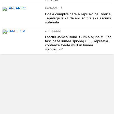
CANCAN.RO
Boala cumplită care a răpus-o pe Rodica
Tapalagă la 71 de ani. Actrița și-a ascuns
suferința
ZIARE.COM
Efectul James Bond. Cum a ajuns MI6 să
fascineze lumea spionajului. „Reputația
contează foarte mult în lumea
spionajului”