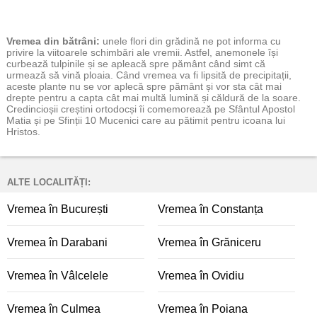
Vremea
din bătrâni:
unele flori din grădină ne pot informa cu
privire la viitoarele schimbări ale vremii. Astfel, anemonele își
curbează tulpinile și se apleacă spre pământ când simt că
urmează să vină ploaia. Când vremea va fi lipsită de precipitații,
aceste plante nu se vor aplecă spre pământ și vor sta cât mai
drepte pentru a capta cât mai multă lumină și căldură de la soare.
Credincioșii creștini ortodocși îi comemorează pe Sfântul Apostol
Matia și pe Sfinții 10 Mucenici care au pătimit pentru icoana lui
Hristos.
ALTE LOCALITĂȚI:
Vremea în București
Vremea în Constanța
Vremea în Darabani
Vremea în Grăniceru
Vremea în Vâlcelele
Vremea în Ovidiu
Vremea în Culmea
Vremea în Poiana