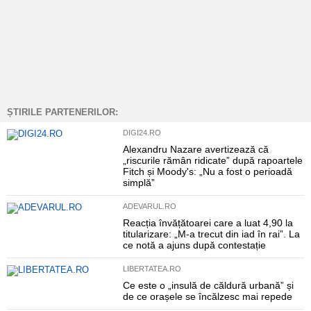
ȘTIRILE PARTENERILOR:
DIGI24.RO
Alexandru Nazare avertizează că
„riscurile rămân ridicate” după rapoartele
Fitch și Moody's: „Nu a fost o perioadă
simplă”
ADEVARUL.RO
Reacția învățătoarei care a luat 4,90 la
titularizare: „M-a trecut din iad în rai”. La
ce notă a ajuns după contestație
LIBERTATEA.RO
Ce este o „insulă de căldură urbană” și
de ce orașele se încălzesc mai repede