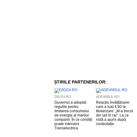
ȘTIRILE PARTENERILOR:
DIGI24.RO
ADEVARUL.RO
Guvernul a adoptat
Reacția învățătoarei
regulile pentru
care a luat 4,90 la
limitarea consumului
titularizare: „M-a trecut
de energie al marilor
din iad în rai”. La ce
companii. În ce condiții
notă a ajuns după
poate interveni
contestație
Transelectrica