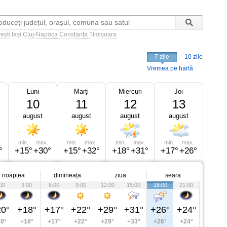
ești
Iași
Cluj-Napoca
Constanța
Timișoara
7 zile
10 zile
Vremea pe hartă
Luni
Marți
Miercuri
Joi
10
11
12
13
august
august
august
august
min.
max.
min.
max.
min.
max.
min.
max.
°
+15°
+30°
+15°
+32°
+18°
+31°
+17°
+26°
noaptea
dimineața
ziua
seara
00
3:00
6:00
9:00
12:00
15:00
18:00
21:00
0°
+18°
+17°
+22°
+29°
+31°
+26°
+24°
0°
+18°
+17°
+22°
+29°
+33°
+26°
+24°