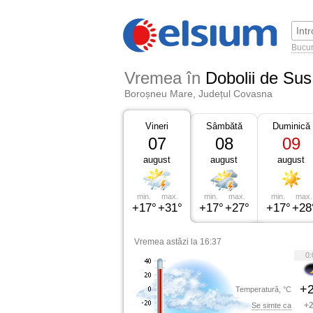
Bucur
Vremea în
Dobolii de Sus
Boroșneu Mare, Județul Covasna
Vineri
Sâmbătă
Duminică
07
08
09
august
august
august
min.
max.
min.
max.
min.
max.
+17°
+31°
+17°
+27°
+17°
+28
Vremea astăzi la 16:37
0:
+2
Temperatură, °C
+2
Se simte ca