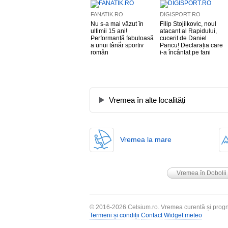
FANATIK.RO
DIGISPORT.RO
Nu s-a mai văzut în
Filip Stojilkovic, noul
ultimii 15 ani!
atacant al Rapidului,
Performanță fabuloasă
cucerit de Daniel
a unui tânăr sportiv
Pancu! Declarația care
român
i-a încântat pe fani
Vremea în alte localități
Vremea la mare
Vremea în Dobolii
© 2016-2026
Celsium.ro
. Vremea curentă și progn
Termeni și condiții
Contact
Widget meteo