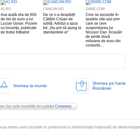
A1.RO
CANCAN.RO
ZIARE.COM
Asa arată vila de 600
De ce s-a despărțit
Cine se ascunde în
de mii de euro a lui
Cătălin Crișan de
spatele site-ului prin
Lucian Goian. Pozele
iubită. Artistul a spus
care se cere
cu locuința, publicate
tot: „Nu pot să ajung la
suspendarea lui
de fostul fotbalist
standardele ei”
Nicușor Dan. Încasări
de peste două
milioane de euro din
conturile...
Vremea pe harta
Vremea la munte
României
 de Sus
(alte localități din județul
Covasna
)
oza meteo sunt calculate în parteneriat cu Administrația Națională de
Meteorologi