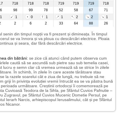
17
718
718
718
719
719
719
718
6
98
99
78
52
58
67
71
1
1
0
1
1
2
2
1
2
2
6
2
33
64
88
26
l senin din timpul nopții va fi prezent și dimineața. În timpul
i cerul se va înnora și va ploua cu descărcări electrice. Ploaia
ontinua și seara, dar fără descărcări electrice.
mea
din bătrâni:
se zice că atunci când putem observa cum
rlele caută să se ascundă sub pietre sau sub temelia casei,
t lucru e semn clar că vremea urmează să se strice în zilele
toare. În schimb, în zilele în care aceste târâtoare stau
nse la razele soarelui cât e ziua de lungă, nu trebuie să ne
m griji în privința evoluției vremii întrucât ea se va păstra bună
n perioada următoare. Creștinii ortodocși îi comemorează pe
ta Cuvioasă Teodora de la Sihla, pe Sfântul Cuvios Pafnutie –
u Zugravul, pe Sfântul Cuvios Mucenic Dometie Persul, pe
tul Ierarh Narcis, arhiepiscopul Ierusalimului, cât și pe Sfântul
os Nicanor.