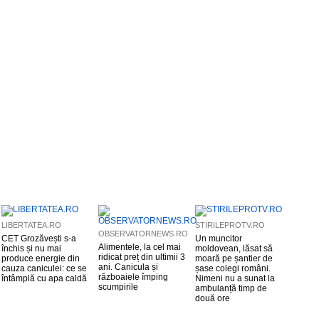
LIBERTATEA.RO
STIRILEPROTV.RO
OBSERVATORNEWS.RO
CET Grozăvești s-a
Un muncitor
Alimentele, la cel mai
închis și nu mai
moldovean, lăsat să
ridicat preț din ultimii 3
produce energie din
moară pe șantier de
ani. Canicula și
cauza caniculei: ce se
șase colegi români.
războaiele împing
întâmplă cu apa caldă
Nimeni nu a sunat la
scumpirile
ambulanță timp de
două ore