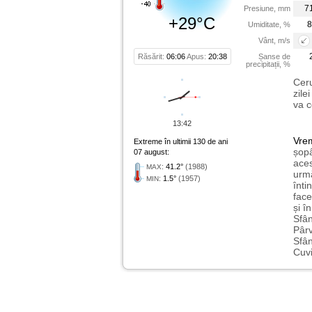
7
Presiune, mm
+29°C
8
Umiditate, %
Vânt, m/s
Răsărit:
06:06
Apus:
20:38
Șanse de
precipitații, %
Ceru
zile
va c
13:42
Vre
Extreme în ultimii 130 de ani
șopâ
07 august:
aces
:
41.2°
(1988)
MAX
urmă
:
1.5°
(1957)
MIN
înti
face
și î
Sfân
Pârv
Sfân
Cuvi