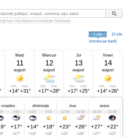
ești
Iași
Cluj-Napoca
Constanța
Timișoara
7 zile
10 zile
Vremea pe hartă
Marți
Miercuri
Joi
Vineri
11
12
13
14
august
august
august
august
min.
max.
min.
max.
min.
max.
min.
max.
°
+14°
+31°
+17°
+28°
+17°
+25°
+14°
+26°
noaptea
dimineața
ziua
seara
00
3:00
6:00
9:00
12:00
15:00
18:00
21:00
9°
+17°
+14°
+18°
+23°
+26°
+27°
+22°
9°
+17°
+14°
+18°
+23°
+26°
+27°
+22°