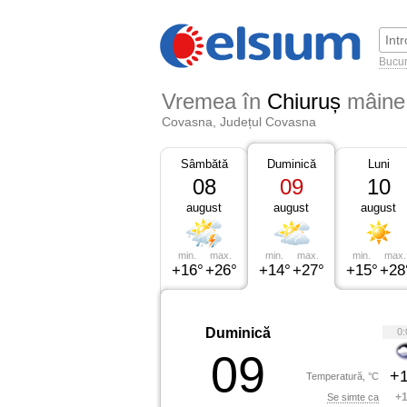
Bucur
Vremea în
Chiuruș
mâine
Covasna, Județul Covasna
Sâmbătă
Duminică
Luni
08
09
10
august
august
august
min.
max.
min.
max.
min.
max.
+16°
+26°
+14°
+27°
+15°
+28
Duminică
0:
09
+1
Temperatură, °C
+1
Se simte ca