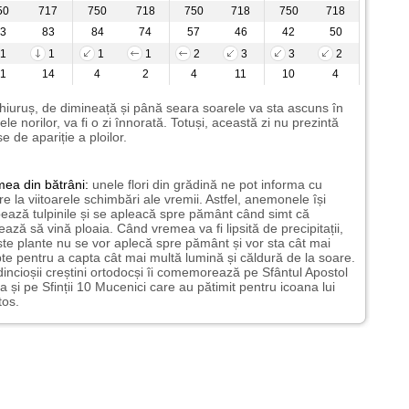
50
717
750
718
750
718
750
718
3
83
84
74
57
46
42
50
1
1
1
1
2
3
3
2
1
14
4
2
4
11
10
4
hiuruș, de dimineață și până seara soarele va sta ascuns în
ele norilor, va fi o zi înnorată. Totuși, această zi nu prezintă
e de apariție a ploilor.
mea
din bătrâni:
unele flori din grădină ne pot informa cu
ire la viitoarele schimbări ale vremii. Astfel, anemonele își
ează tulpinile și se apleacă spre pământ când simt că
ază să vină ploaia. Când vremea va fi lipsită de precipitații,
te plante nu se vor aplecă spre pământ și vor sta cât mai
te pentru a capta cât mai multă lumină și căldură de la soare.
incioșii creștini ortodocși îi comemorează pe Sfântul Apostol
a și pe Sfinții 10 Mucenici care au pătimit pentru icoana lui
tos.