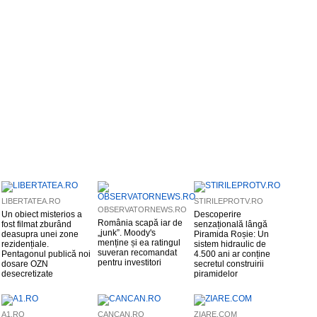
LIBERTATEA.RO
STIRILEPROTV.RO
OBSERVATORNEWS.RO
Un obiect misterios a
Descoperire
România scapă iar de
fost filmat zburând
senzațională lângă
„junk”. Moody's
deasupra unei zone
Piramida Roșie: Un
menține și ea ratingul
rezidențiale.
sistem hidraulic de
suveran recomandat
Pentagonul publică noi
4.500 ani ar conține
pentru investitori
dosare OZN
secretul construirii
desecretizate
piramidelor
A1.RO
CANCAN.RO
ZIARE.COM