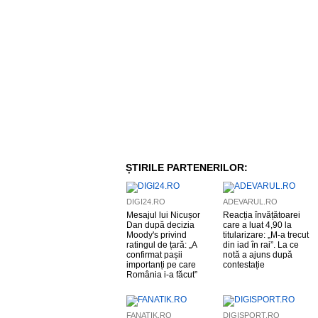
ȘTIRILE PARTENERILOR:
DIGI24.RO
ADEVARUL.RO
Mesajul lui Nicușor
Reacția învățătoarei
Dan după decizia
care a luat 4,90 la
Moody's privind
titularizare: „M-a trecut
ratingul de țară: „A
din iad în rai”. La ce
confirmat pașii
notă a ajuns după
importanți pe care
contestație
România i-a făcut”
FANATIK.RO
DIGISPORT.RO