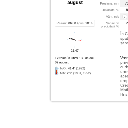
august
7
Presiune, mm
8
Umiditate, %
Vânt, m/s
2
Răsărit:
06:08
Apus:
20:35
Șanse de
precipitații, %
În C
spat
șans
21:47
Vre
Extreme în ultimii 130 de ani
priv
09 august:
curb
:
41.4°
(1992)
MAX
urme
:
2.9°
(1931, 1952)
MIN
aces
drep
Cred
Mati
Hris