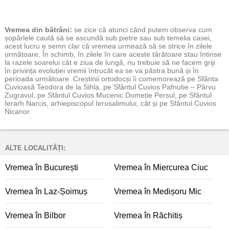
Vremea
din bătrâni:
se zice că atunci când putem observa cum
șopârlele caută să se ascundă sub pietre sau sub temelia casei,
acest lucru e semn clar că vremea urmează să se strice în zilele
următoare. În schimb, în zilele în care aceste târâtoare stau întinse
la razele soarelui cât e ziua de lungă, nu trebuie să ne facem griji
în privința evoluției vremii întrucât ea se va păstra bună și în
perioada următoare. Creștinii ortodocși îi comemorează pe Sfânta
Cuvioasă Teodora de la Sihla, pe Sfântul Cuvios Pafnutie – Pârvu
Zugravul, pe Sfântul Cuvios Mucenic Dometie Persul, pe Sfântul
Ierarh Narcis, arhiepiscopul Ierusalimului, cât și pe Sfântul Cuvios
Nicanor.
ALTE LOCALITĂȚI:
Vremea în București
Vremea în Miercurea Ciuc
Vremea în Laz-Șoimuș
Vremea în Medișoru Mic
Vremea în Bilbor
Vremea în Răchitiș