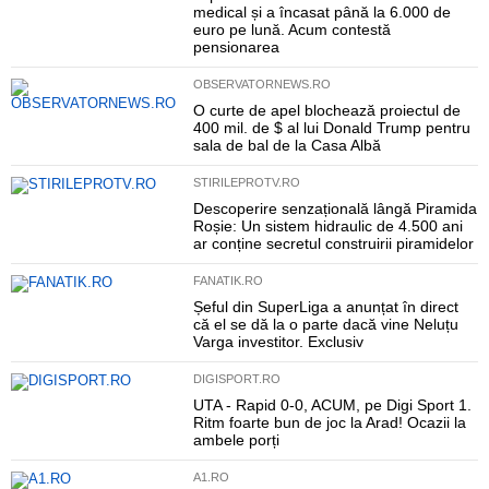
medical și a încasat până la 6.000 de
euro pe lună. Acum contestă
pensionarea
OBSERVATORNEWS.RO
O curte de apel blochează proiectul de
400 mil. de $ al lui Donald Trump pentru
sala de bal de la Casa Albă
STIRILEPROTV.RO
Descoperire senzațională lângă Piramida
Roșie: Un sistem hidraulic de 4.500 ani
ar conține secretul construirii piramidelor
FANATIK.RO
Șeful din SuperLiga a anunțat în direct
că el se dă la o parte dacă vine Neluțu
Varga investitor. Exclusiv
DIGISPORT.RO
UTA - Rapid 0-0, ACUM, pe Digi Sport 1.
Ritm foarte bun de joc la Arad! Ocazii la
ambele porți
A1.RO