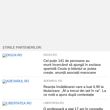
ȘTIRILE PARTENERILOR:
DIGI24.RO
Cel puțin 141 de persoane au
murit încercând să ajungă în exclava
spaniolă Ceuta și bilanțul ar putea
crește, anunță asociații marocane
ADEVARUL.RO
Reacția învățătoarei care a luat 4,90 la
titularizare: „M-a trecut din iad în rai”. La
ce notă a ajuns după contestație
LIBERTATEA.RO
O profesoară a stat 17 ani în concediu