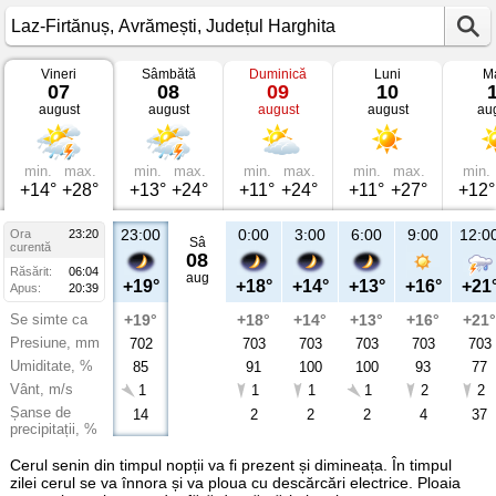
Vineri
Sâmbătă
Duminică
Luni
Ma
Vremea
07
08
09
10
în
august
august
august
august
au
Laz-
Firtănuș
Avrămești,
Județul
Harghita
min.
max.
min.
max.
min.
max.
min.
max.
min.
+14°
+28°
+13°
+24°
+11°
+24°
+11°
+27°
+12°
23:00
0:00
3:00
6:00
9:00
12:0
Ora
23:20
Sâ
curentă
08
Răsărit:
06:04
aug
+19°
+18°
+14°
+13°
+16°
+21
Apus:
20:39
Se simte ca
+19°
+18°
+14°
+13°
+16°
+21°
Presiune, mm
702
703
703
703
703
703
Umiditate, %
85
91
100
100
93
77
Vânt, m/s
1
1
1
1
2
2
Șanse de
14
2
2
2
4
37
precipitații, %
Cerul senin din timpul nopții va fi prezent și dimineața. În timpul
zilei cerul se va înnora și va ploua cu descărcări electrice. Ploaia