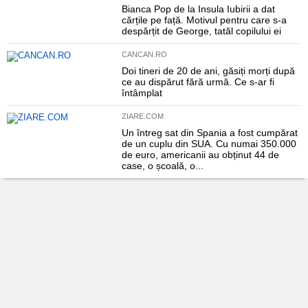
Bianca Pop de la Insula Iubirii a dat
cărțile pe față. Motivul pentru care s-a
despărțit de George, tatăl copilului ei
CANCAN.RO
Doi tineri de 20 de ani, găsiți morți după
ce au dispărut fără urmă. Ce s-ar fi
întâmplat
ZIARE.COM
Un întreg sat din Spania a fost cumpărat
de un cuplu din SUA. Cu numai 350.000
de euro, americanii au obținut 44 de
case, o școală, o...