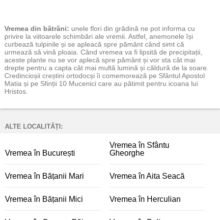
Vremea
din bătrâni:
unele flori din grădină ne pot informa cu
privire la viitoarele schimbări ale vremii. Astfel, anemonele își
curbează tulpinile și se apleacă spre pământ când simt că
urmează să vină ploaia. Când vremea va fi lipsită de precipitații,
aceste plante nu se vor aplecă spre pământ și vor sta cât mai
drepte pentru a capta cât mai multă lumină și căldură de la soare.
Credincioșii creștini ortodocși îi comemorează pe Sfântul Apostol
Matia și pe Sfinții 10 Mucenici care au pătimit pentru icoana lui
Hristos.
ALTE LOCALITĂȚI:
Vremea în Sfântu
Vremea în București
Gheorghe
Vremea în Bățanii Mari
Vremea în Aita Seacă
Vremea în Bățanii Mici
Vremea în Herculian