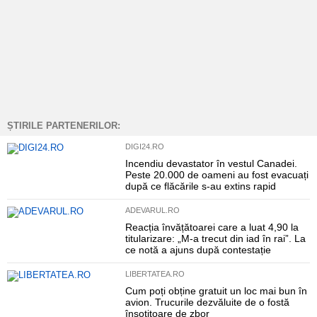
ȘTIRILE PARTENERILOR:
DIGI24.RO
Incendiu devastator în vestul Canadei.
Peste 20.000 de oameni au fost evacuați
după ce flăcările s-au extins rapid
ADEVARUL.RO
Reacția învățătoarei care a luat 4,90 la
titularizare: „M-a trecut din iad în rai”. La
ce notă a ajuns după contestație
LIBERTATEA.RO
Cum poți obține gratuit un loc mai bun în
avion. Trucurile dezvăluite de o fostă
însoțitoare de zbor