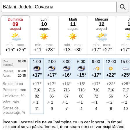
Duminică
Luni
Marți
Miercuri
J
Vremea
09
10
11
12
în
august
august
august
august
au
Bățani
Județul
Covasna
min.
max.
min.
max.
min.
max.
min.
max.
min.
+15°
+25°
+11°
+28°
+13°
+30°
+17°
+27°
+17°
1:00
2:00
3:00
6:00
9:00
12:00
15:0
Ora
01:08
curentă
Răsărit:
06:08
+17°
+17°
+16°
+15°
+17°
+22°
+25
Apus:
20:35
Se simte ca
+17°
+17°
+16°
+15°
+17°
+22°
+25°
Presiune, mm
716
716
716
716
716
716
717
Umiditate, %
82
85
87
86
72
56
45
Vânt, m/s
1
1
1
1
1
2
2
Șanse de
11
9
7
4
4
6
10
precipitații, %
Începutul acestei zile ne va întâmpina cu un cer înnorat. În timpul
zilei cerul se va păstra înnorat, doar seara norii se vor risipi lăsând