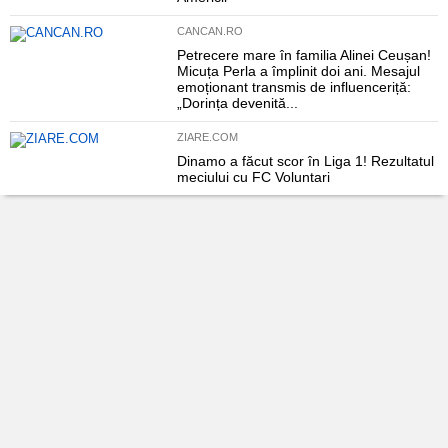
CANCAN.RO
Petrecere mare în familia Alinei Ceușan!
Micuța Perla a împlinit doi ani. Mesajul
emoționant transmis de influenceriță:
„Dorința devenită...
ZIARE.COM
Dinamo a făcut scor în Liga 1! Rezultatul
meciului cu FC Voluntari