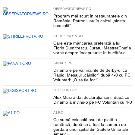
OBSERVATORNEWS.RO
Program mai scurt în restaurantele din
România. Patronii iau în calcul „siesta
spaniolă”
STIRILEPROTV.RO
Care este mâncarea preferată a lui
Florin Dumitrescu. Juratul MastrerChef a
vorbit despre începuturile în bucătărie
FANATIK.RO
Dinamo e pe val înainte de derby-ul cu
Rapid! Mesajul „câinilor” după 4-0 cu FC
Voluntari: „O să fie foc!”
DIGISPORT.RO
Alex Musi a dat declarația serii, după ce
Dinamo a învins-o pe FC Voluntari cu 4-0
A1.RO
Ce sumă colosală avut de plată o
româncă, după ce a fost la camera de
gardă a unui spital din Statele Unite ale
Americii