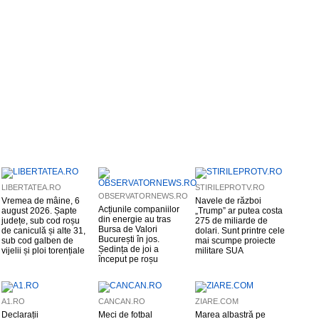
LIBERTATEA.RO
STIRILEPROTV.RO
OBSERVATORNEWS.RO
Vremea de mâine, 6
Navele de război
Acțiunile companiilor
august 2026. Șapte
„Trump” ar putea costa
din energie au tras
județe, sub cod roșu
275 de miliarde de
Bursa de Valori
de caniculă și alte 31,
dolari. Sunt printre cele
București în jos.
sub cod galben de
mai scumpe proiecte
Ședința de joi a
vijelii și ploi torențiale
militare SUA
început pe roșu
A1.RO
CANCAN.RO
ZIARE.COM
Declarații
Meci de fotbal
Marea albastră pe