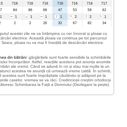
15
716
716
716
716
716
716
717
7
84
86
68
47
53
59
62
1
1
1
1
1
2
2
1
2
2
2
26
32
67
82
34
putul acestei zile ne va întâmpina cu cer înnorat și ploaie cu
ărcări electrice. Această ploaia va continua pe tot parcursul
i. Seara, ploaia nu va mai fi însoțită de descărcări electrice.
mea
din bătrâni:
gărgărițele sunt foarte sensibile la schimbările
ului înconjurător. Astfel, reacțiile acestora pot anunța anumite
mbări ale vremii. Când se adună în roi și stau mai multe la un
 atunci acestea ne anunță că urmează vreme caldă. În schimb,
 acestea sunt foarte împrăștiate căutându-și adăpost pe la
șinile caselor, vremea se va răci. Credincioșii creștini ortodocși
ătoresc Schimbarea la Față a Domnului (Dezlegare la pește).