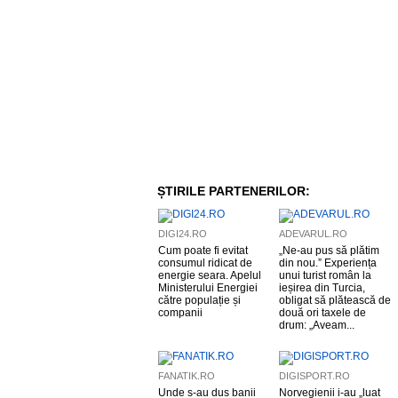
ȘTIRILE PARTENERILOR:
DIGI24.RO
ADEVARUL.RO
Cum poate fi evitat
„Ne-au pus să plătim
consumul ridicat de
din nou.” Experiența
energie seara. Apelul
unui turist român la
Ministerului Energiei
ieșirea din Turcia,
către populație și
obligat să plătească de
companii
două ori taxele de
drum: „Aveam...
FANATIK.RO
DIGISPORT.RO
Unde s-au dus banii
Norvegienii i-au „luat