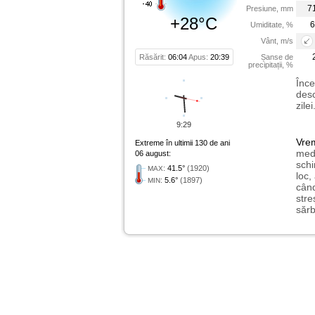
7
Presiune, mm
+28°C
6
Umiditate, %
Vânt, m/s
Răsărit:
06:04
Apus:
20:39
Șanse de
precipitații, %
Înce
desc
zile
9:29
Vre
Extreme în ultimii 130 de ani
medi
06 august:
schi
:
41.5°
(1920)
MAX
loc,
:
5.6°
(1897)
MIN
când
stre
sărb