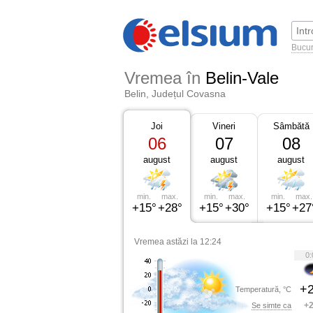
Bucur
Vremea în
Belin-Vale
Belin, Județul Covasna
Joi
Vineri
Sâmbătă
06
07
08
august
august
august
min.
max.
min.
max.
min.
max.
+15°
+28°
+15°
+30°
+15°
+27
Vremea astăzi la 12:24
0:
+2
Temperatură, °C
+2
Se simte ca