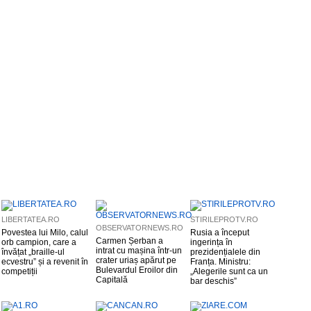
LIBERTATEA.RO
STIRILEPROTV.RO
OBSERVATORNEWS.RO
Povestea lui Milo, calul
Rusia a început
Carmen Șerban a
orb campion, care a
ingerința în
intrat cu mașina într-un
învățat „braille-ul
prezidențialele din
crater uriaș apărut pe
ecvestru” și a revenit în
Franța. Ministru:
Bulevardul Eroilor din
competiții
„Alegerile sunt ca un
Capitală
bar deschis”