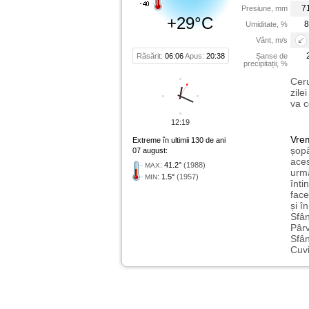
7
Presiune, mm
+29°C
8
Umiditate, %
Vânt, m/s
Răsărit:
06:06
Apus:
20:38
Șanse de
precipitații, %
Ceru
zile
va c
12:19
Vre
Extreme în ultimii 130 de ani
șopâ
07 august:
aces
:
41.2°
(1988)
MAX
urmă
:
1.5°
(1957)
MIN
înti
face
și î
Sfân
Pârv
Sfân
Cuvi