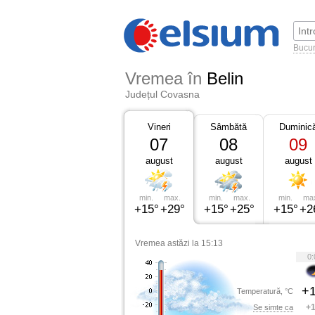
Bucur
Vremea în
Belin
Județul Covasna
Vineri
Sâmbătă
Duminic
07
08
09
august
august
august
min.
max.
min.
max.
min.
ma
+15°
+29°
+15°
+25°
+15°
+2
Vremea astăzi la 15:13
0:
+1
Temperatură, °C
+1
Se simte ca