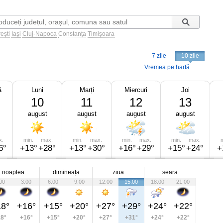
ești
Iași
Cluj-Napoca
Constanța
Timișoara
7 zile
10 zile
Vremea pe hartă
ă
Luni
Marți
Miercuri
Joi
10
11
12
13
august
august
august
august
x.
min.
max.
min.
max.
min.
max.
min.
max.
m
6°
+13°
+28°
+13°
+30°
+16°
+29°
+15°
+24°
+
noaptea
dimineața
ziua
seara
00
3:00
6:00
9:00
12:00
15:00
18:00
21:00
8°
+16°
+15°
+20°
+27°
+29°
+24°
+22°
8°
+16°
+15°
+20°
+27°
+31°
+24°
+22°