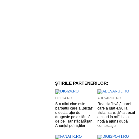
ȘTIRILE PARTENERILOR:
DIGI24.RO
ADEVARUL.RO
S-a aflat cine este
Reacția învățătoarei
bărbatul care a „pictat”
care a luat 4,90 la
o declarație de
titularizare: „M-a trecut
dragoste pe o stâncă
din iad în rai”. La ce
de pe Transfăgărășan.
notă a ajuns după
Anunțul polițiștilor
contestație