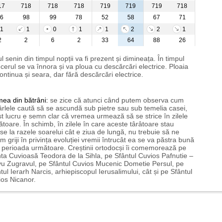
17
718
718
718
719
719
719
718
6
98
99
78
52
58
67
71
1
1
0
1
1
2
2
1
2
2
6
2
33
64
88
26
l senin din timpul nopții va fi prezent și dimineața. În timpul
i cerul se va înnora și va ploua cu descărcări electrice. Ploaia
ontinua și seara, dar fără descărcări electrice.
mea
din bătrâni:
se zice că atunci când putem observa cum
rlele caută să se ascundă sub pietre sau sub temelia casei,
t lucru e semn clar că vremea urmează să se strice în zilele
toare. În schimb, în zilele în care aceste târâtoare stau
nse la razele soarelui cât e ziua de lungă, nu trebuie să ne
m griji în privința evoluției vremii întrucât ea se va păstra bună
n perioada următoare. Creștinii ortodocși îi comemorează pe
ta Cuvioasă Teodora de la Sihla, pe Sfântul Cuvios Pafnutie –
u Zugravul, pe Sfântul Cuvios Mucenic Dometie Persul, pe
tul Ierarh Narcis, arhiepiscopul Ierusalimului, cât și pe Sfântul
os Nicanor.