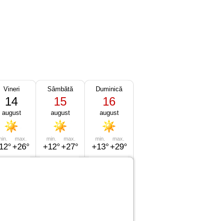
Vineri
Sâmbătă
Duminică
14
15
16
august
august
august
in.
max.
min.
max.
min.
max.
12°
+26°
+12°
+27°
+13°
+29°