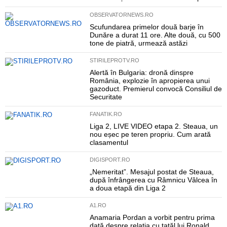
OBSERVATORNEWS.RO
Scufundarea primelor două barje în
Dunăre a durat 11 ore. Alte două, cu 500
tone de piatră, urmează astăzi
STIRILEPROTV.RO
Alertă în Bulgaria: dronă dinspre
România, explozie în apropierea unui
gazoduct. Premierul convocă Consiliul de
Securitate
FANATIK.RO
Liga 2, LIVE VIDEO etapa 2. Steaua, un
nou eșec pe teren propriu. Cum arată
clasamentul
DIGISPORT.RO
„Nemeritat”. Mesajul postat de Steaua,
după înfrângerea cu Râmnicu Vâlcea în
a doua etapă din Liga 2
A1.RO
Anamaria Pordan a vorbit pentru prima
dată despre relația cu tatăl lui Ronald