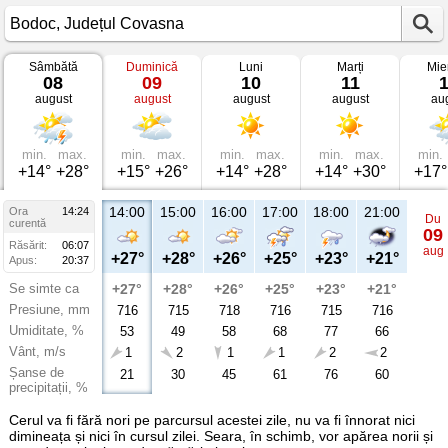
Sâmbătă
Duminică
Luni
Marți
Mie
Vremea
08
09
10
11
în
august
august
august
august
au
Bodoc
Județul
Covasna
min.
max.
min.
max.
min.
max.
min.
max.
min.
+14°
+28°
+15°
+26°
+14°
+28°
+14°
+30°
+17°
14:00
15:00
16:00
17:00
18:00
21:00
Ora
14:24
Du
curentă
09
Răsărit:
06:07
aug
+27°
+28°
+26°
+25°
+23°
+21°
Apus:
20:37
Se simte ca
+27°
+28°
+26°
+25°
+23°
+21°
Presiune, mm
716
715
718
716
715
716
Umiditate, %
53
49
58
68
77
66
Vânt, m/s
1
2
1
1
2
2
Șanse de
21
30
45
61
76
60
precipitații, %
Cerul va fi fără nori pe parcursul acestei zile, nu va fi înnorat nici
dimineața și nici în cursul zilei. Seara, în schimb, vor apărea norii și