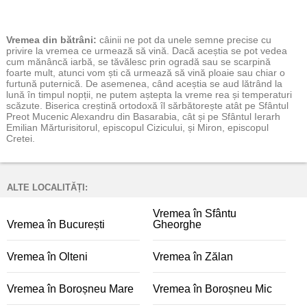
Vremea
din bătrâni:
câinii ne pot da unele semne precise cu
privire la vremea ce urmează să vină. Dacă aceștia se pot vedea
cum mănâncă iarbă, se tăvălesc prin ogradă sau se scarpină
foarte mult, atunci vom ști că urmează să vină ploaie sau chiar o
furtună puternică. De asemenea, când aceștia se aud lătrând la
lună în timpul nopții, ne putem aștepta la vreme rea și temperaturi
scăzute. Biserica creștină ortodoxă îl sărbătorește atât pe Sfântul
Preot Mucenic Alexandru din Basarabia, cât și pe Sfântul Ierarh
Emilian Mărturisitorul, episcopul Cizicului, și Miron, episcopul
Cretei.
ALTE LOCALITĂȚI:
Vremea în Sfântu
Vremea în București
Gheorghe
Vremea în Olteni
Vremea în Zălan
Vremea în Boroșneu Mare
Vremea în Boroșneu Mic