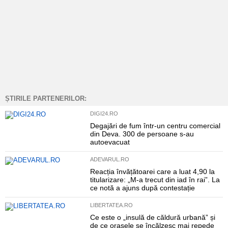
ȘTIRILE PARTENERILOR:
DIGI24.RO
Degajări de fum într-un centru comercial
din Deva. 300 de persoane s-au
autoevacuat
ADEVARUL.RO
Reacția învățătoarei care a luat 4,90 la
titularizare: „M-a trecut din iad în rai”. La
ce notă a ajuns după contestație
LIBERTATEA.RO
Ce este o „insulă de căldură urbană” și
de ce orașele se încălzesc mai repede