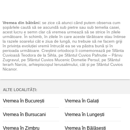
Vremea
din bătrâni:
se zice că atunci când putem observa cum
șopârlele caută să se ascundă sub pietre sau sub temelia casei,
acest lucru e semn clar că vremea urmează să se strice în zilele
următoare. În schimb, în zilele în care aceste târâtoare stau întinse
la razele soarelui cât e ziua de lungă, nu trebuie să ne facem griji
în privința evoluției vremii întrucât ea se va păstra bună și în
perioada următoare. Creștinii ortodocși îi comemorează pe Sfânta
Cuvioasă Teodora de la Sihla, pe Sfântul Cuvios Pafnutie – Pârvu
Zugravul, pe Sfântul Cuvios Mucenic Dometie Persul, pe Sfântul
Ierarh Narcis, arhiepiscopul Ierusalimului, cât și pe Sfântul Cuvios
Nicanor.
ALTE LOCALITĂȚI:
Vremea în București
Vremea în Galați
Vremea în Bursucani
Vremea în Lungești
Vremea în Zimbru
Vremea în Bălășești