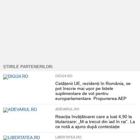
ȘTIRILE PARTENERILOR:
DIGI24.RO
Cetățenii UE, rezidenți în România, se
pot înscrie mai ușor pe listele
suplimentare de vot pentru
europarlamentare. Propunerea AEP
ADEVARUL.RO
Reacția învățătoarei care a luat 4,90 la
titularizare: „M-a trecut din iad în rai”. La
ce notă a ajuns după contestație
LIBERTATEA.RO