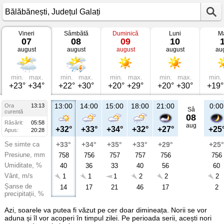
Vineri
Sâmbătă
Duminică
Luni
Ma
Vremea
07
08
09
10
în
august
august
august
august
au
Bălăbănești
Județul
Galați
min.
max.
min.
max.
min.
max.
min.
max.
min.
+23°
+34°
+22°
+30°
+20°
+29°
+20°
+30°
+19°
13:00
14:00
15:00
18:00
21:00
0:00
Ora
13:13
Sâ
curentă
08
Răsărit:
05:58
aug
+32°
+33°
+34°
+32°
+27°
+25
Apus:
20:28
Se simte ca
+33°
+34°
+35°
+33°
+29°
+25°
Presiune, mm
758
756
757
757
756
756
Umiditate, %
40
36
33
40
56
60
Vânt, m/s
1
1
1
2
2
2
Șanse de
14
17
21
46
17
2
precipitații, %
Azi, soarele va putea fi văzut pe cer doar dimineața. Norii se vor
aduna și îl vor acoperi în timpul zilei. Pe perioada serii, acești nori