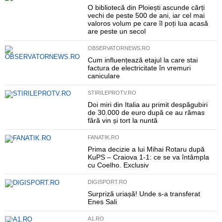
O bibliotecă din Ploiești ascunde cărți
vechi de peste 500 de ani, iar cel mai
valoros volum pe care îl poți lua acasă
are peste un secol
OBSERVATORNEWS.RO
Cum influențează etajul la care stai
factura de electricitate în vremuri
caniculare
STIRILEPROTV.RO
Doi miri din Italia au primit despăgubiri
de 30.000 de euro după ce au rămas
fără vin și tort la nuntă
FANATIK.RO
Prima decizie a lui Mihai Rotaru după
KuPS – Craiova 1-1: ce se va întâmpla
cu Coelho. Exclusiv
DIGISPORT.RO
Surpriză uriașă! Unde s-a transferat
Enes Sali
A1.RO