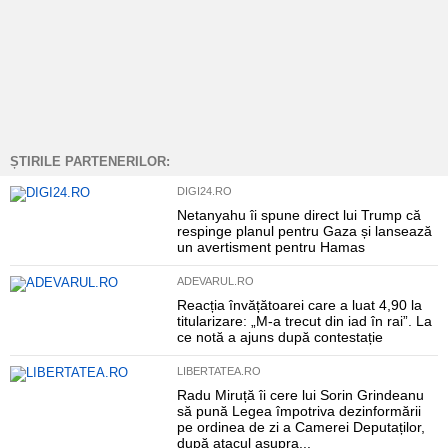
ȘTIRILE PARTENERILOR:
DIGI24.RO
Netanyahu îi spune direct lui Trump că
respinge planul pentru Gaza și lansează
un avertisment pentru Hamas
ADEVARUL.RO
Reacția învățătoarei care a luat 4,90 la
titularizare: „M-a trecut din iad în rai”. La
ce notă a ajuns după contestație
LIBERTATEA.RO
Radu Miruță îi cere lui Sorin Grindeanu
să pună Legea împotriva dezinformării
pe ordinea de zi a Camerei Deputaților,
după atacul asupra...