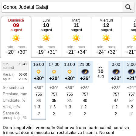
Duminică
Luni
Marți
Miercuri
J
Vremea
09
10
11
12
în
august
august
august
august
au
Gohor
Județul
Galați
min.
max.
min.
max.
min.
max.
min.
max.
min.
+20°
+30°
+19°
+31°
+21°
+34°
+24°
+32°
+21°
16:00
17:00
18:00
21:00
0:00
3:00
Ora
16:41
Lu
curentă
10
Răsărit:
06:00
aug
+30°
+30°
+30°
+26°
+23°
+21
Apus:
20:25
Se simte ca
+30°
+30°
+30°
+26°
+23°
+21°
Presiune, mm
756
757
756
757
757
757
Umiditate, %
36
35
34
40
47
52
Vânt, m/s
3
3
3
2
2
2
Șanse de
2
2
2
2
2
2
precipitații, %
De-a lungul zilei, vremea în Gohor va fi una foarte calmă, cerul va
fi înnorat doar dimineața iar restul zilei va fi senin. Nu sunt