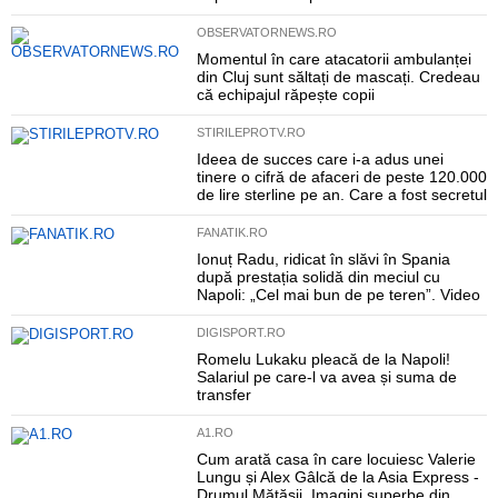
OBSERVATORNEWS.RO
Momentul în care atacatorii ambulanței
din Cluj sunt săltați de mascați. Credeau
că echipajul răpește copii
STIRILEPROTV.RO
Ideea de succes care i-a adus unei
tinere o cifră de afaceri de peste 120.000
de lire sterline pe an. Care a fost secretul
FANATIK.RO
Ionuț Radu, ridicat în slăvi în Spania
după prestația solidă din meciul cu
Napoli: „Cel mai bun de pe teren”. Video
DIGISPORT.RO
Romelu Lukaku pleacă de la Napoli!
Salariul pe care-l va avea și suma de
transfer
A1.RO
Cum arată casa în care locuiesc Valerie
Lungu și Alex Gâlcă de la Asia Express -
Drumul Mătăsii. Imagini superbe din