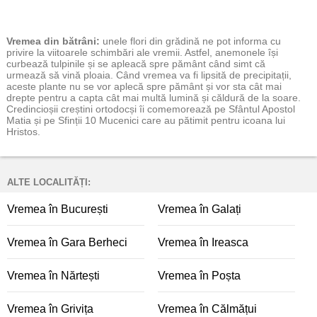
Vremea
din bătrâni:
unele flori din grădină ne pot informa cu
privire la viitoarele schimbări ale vremii. Astfel, anemonele își
curbează tulpinile și se apleacă spre pământ când simt că
urmează să vină ploaia. Când vremea va fi lipsită de precipitații,
aceste plante nu se vor aplecă spre pământ și vor sta cât mai
drepte pentru a capta cât mai multă lumină și căldură de la soare.
Credincioșii creștini ortodocși îi comemorează pe Sfântul Apostol
Matia și pe Sfinții 10 Mucenici care au pătimit pentru icoana lui
Hristos.
ALTE LOCALITĂȚI:
Vremea în București
Vremea în Galați
Vremea în Gara Berheci
Vremea în Ireasca
Vremea în Nărtești
Vremea în Poșta
Vremea în Grivița
Vremea în Călmățui