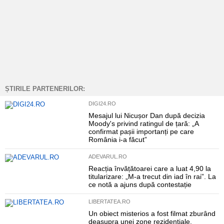
ȘTIRILE PARTENERILOR:
DIGI24.RO
Mesajul lui Nicușor Dan după decizia
Moody's privind ratingul de țară: „A
confirmat pașii importanți pe care
România i-a făcut”
ADEVARUL.RO
Reacția învățătoarei care a luat 4,90 la
titularizare: „M-a trecut din iad în rai”. La
ce notă a ajuns după contestație
LIBERTATEA.RO
Un obiect misterios a fost filmat zburând
deasupra unei zone rezidențiale.