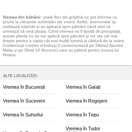
Vremea
din bătrâni:
unele flori din grădină ne pot informa cu
privire la viitoarele schimbări ale vremii. Astfel, anemonele își
curbează tulpinile și se apleacă spre pământ când simt că
urmează să vină ploaia. Când vremea va fi lipsită de precipitații,
aceste plante nu se vor aplecă spre pământ și vor sta cât mai
drepte pentru a capta cât mai multă lumină și căldură de la soare.
Credincioșii creștini ortodocși îi comemorează pe Sfântul Apostol
Matia și pe Sfinții 10 Mucenici care au pătimit pentru icoana lui
Hristos.
ALTE LOCALITĂȚI:
Vremea în București
Vremea în Galați
Vremea în Suceveni
Vremea în Rogojeni
Vremea în Suhurlui
Vremea în Țepu
Vremea în Tudor