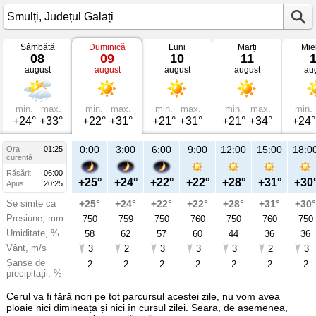
Sâmbătă
Duminică
Luni
Marți
Mie
Vremea
08
09
10
11
în
august
august
august
august
au
Smulți
mâine
Județul
Galați
min.
max.
min.
max.
min.
max.
min.
max.
min.
+24°
+33°
+22°
+31°
+21°
+31°
+21°
+34°
+24°
21:00
0:00
3:00
6:00
9:00
12:00
15:00
18:0
Ora
01:25
Du
curentă
09
Răsărit:
06:00
aug
+27°
+25°
+24°
+22°
+22°
+28°
+31°
+30
Apus:
20:25
Se simte ca
+27°
+25°
+24°
+22°
+22°
+28°
+31°
+30°
Presiune, mm
758
750
759
750
760
750
760
750
Umiditate, %
56
58
62
57
60
44
36
36
Vânt, m/s
3
3
2
3
3
3
2
3
Șanse de
3
2
2
2
2
2
2
2
precipitații, %
Cerul va fi fără nori pe tot parcursul acestei zile, nu vom avea
ploaie nici dimineața și nici în cursul zilei. Seara, de asemenea,