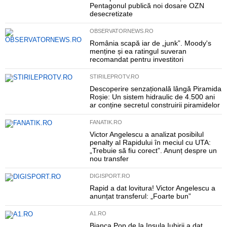
Pentagonul publică noi dosare OZN
desecretizate
OBSERVATORNEWS.RO
România scapă iar de „junk”. Moody's
menține și ea ratingul suveran
recomandat pentru investitori
STIRILEPROTV.RO
Descoperire senzațională lângă Piramida
Roșie: Un sistem hidraulic de 4.500 ani
ar conține secretul construirii piramidelor
FANATIK.RO
Victor Angelescu a analizat posibilul
penalty al Rapidului în meciul cu UTA:
„Trebuie să fiu corect”. Anunț despre un
nou transfer
DIGISPORT.RO
Rapid a dat lovitura! Victor Angelescu a
anunțat transferul: „Foarte bun”
A1.RO
Bianca Pop de la Insula Iubirii a dat