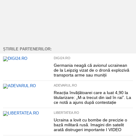
ȘTIRILE PARTENERILOR:
DIGI24.RO
Germania neagă că avionul ucrainean
de la Leipzig vizat de o dronă explozivă
transporta arme sau muniții
ADEVARUL.RO
Reacția învățătoarei care a luat 4,90 la
titularizare: „M-a trecut din iad în rai”. La
ce notă a ajuns după contestație
LIBERTATEA.RO
Ucraina a lovit cu bombe de precizie o
bază militară rusă. Imagini din satelit
arată distrugeri importante I VIDEO