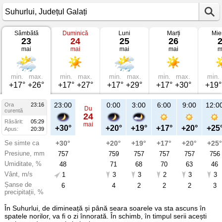
Sâmbătă
Duminică
Luni
Marți
Mie
Vremea
23
24
25
26
în
mai
mai
mai
mai
m
Suhurlui
pe
23
mai
2026
min.
max.
min.
max.
min.
max.
min.
max.
min.
Județul
+17°
+26°
+17°
+27°
+17°
+29°
+17°
+30°
+19°
Galați
23:00
0:00
3:00
6:00
9:00
12:0
Ora
23:16
Du
curentă
24
Răsărit:
05:29
mai
+30°
+20°
+19°
+17°
+20°
+25
Apus:
20:39
Se simte ca
+30°
+20°
+19°
+17°
+20°
+25°
Presiune, mm
757
759
757
757
757
756
Umiditate, %
48
71
68
70
63
46
Vânt, m/s
1
3
3
2
3
3
Șanse de
6
4
2
2
2
3
precipitații, %
În Suhurlui, de dimineață și până seara soarele va sta ascuns în
spatele norilor, va fi o zi înnorată. În schimb, în timpul serii acești