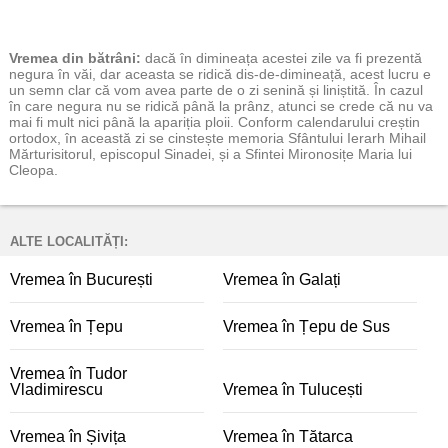
Vremea
din bătrâni:
dacă în dimineața acestei zile va fi prezentă
negura în văi, dar aceasta se ridică dis-de-dimineață, acest lucru e
un semn clar că vom avea parte de o zi senină și liniștită. În cazul
în care negura nu se ridică până la prânz, atunci se crede că nu va
mai fi mult nici până la apariția ploii. Conform calendarului creștin
ortodox, în această zi se cinstește memoria Sfântului Ierarh Mihail
Mărturisitorul, episcopul Sinadei, și a Sfintei Mironosițe Maria lui
Cleopa.
ALTE LOCALITĂȚI:
Vremea în București
Vremea în Galați
Vremea în Țepu
Vremea în Țepu de Sus
Vremea în Tudor
Vladimirescu
Vremea în Tulucești
Vremea în Șivița
Vremea în Tătarca