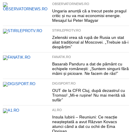
OBSERVATORNEWS.RO
Ungaria anunță că a trecut peste pragul
critic și nu va mai economisi energie.
Mesajul lui Peter Magyar
STIRILEPROTV.RO
Zelenski vrea să rupă de Rusia un stat
aliat tradițional al Moscovei. „Trebuie să-i
despărțim”
FANATIK.RO
Basarab Panduru a dat de pământ cu
echipele românești: „Suntem singurii fără
mâini și picioare. Ne facem de râs!”
DIGISPORT.RO
OUT de la CFR Cluj, după dezastrul cu
Tromso! „Mi-e rușine! Nu mai merită să
sufăr”
A1.RO
Insula Iubirii – Reuniuni: Ce reacție
neașteptată a avut Răzvan Kovacs
atunci când a dat cu ochii de Ema
Oprișan