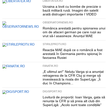
LIBERTATEA.RO
Ucraina a lovit cu bombe de precizie o
bază militară rusă. Imagini din satelit
arată distrugeri importante I VIDEO
OBSERVATORNEWS.RO
Românca arestată pentru spionarea unui
om de afaceri german pe care rușii au
vrut să-l asasineze. Anunțul MAE
STIRILEPROTV.RO
Reacția MAE după ce o româncă a fost
arestată în Germania pentru spionaj în
favoarea Rusiei
FANATIK.RO
„E ultimul an!” Neluțu Varga și-a anunțat
retragerea de la CFR Cluj și merge să
investească la rivala din SuperLiga: „Îi
duc în Champions...
DIGISPORT.RO
Lovitură de proporții: Ioan Varga, gata să
renunțe la CFR și să preia alt club din
SuperLigă: „Acolo sunt toate condițiile”