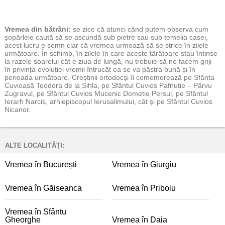
Vremea
din bătrâni:
se zice că atunci când putem observa cum
șopârlele caută să se ascundă sub pietre sau sub temelia casei,
acest lucru e semn clar că vremea urmează să se strice în zilele
următoare. În schimb, în zilele în care aceste târâtoare stau întinse
la razele soarelui cât e ziua de lungă, nu trebuie să ne facem griji
în privința evoluției vremii întrucât ea se va păstra bună și în
perioada următoare. Creștinii ortodocși îi comemorează pe Sfânta
Cuvioasă Teodora de la Sihla, pe Sfântul Cuvios Pafnutie – Pârvu
Zugravul, pe Sfântul Cuvios Mucenic Dometie Persul, pe Sfântul
Ierarh Narcis, arhiepiscopul Ierusalimului, cât și pe Sfântul Cuvios
Nicanor.
ALTE LOCALITĂȚI:
Vremea în București
Vremea în Giurgiu
Vremea în Găiseanca
Vremea în Priboiu
Vremea în Sfântu
Gheorghe
Vremea în Daia