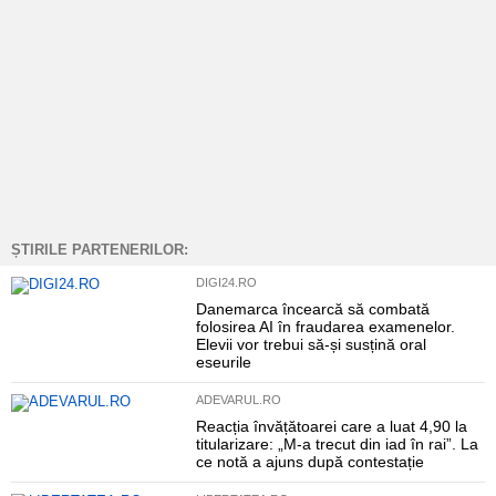
ȘTIRILE PARTENERILOR:
DIGI24.RO
Danemarca încearcă să combată
folosirea AI în fraudarea examenelor.
Elevii vor trebui să-și susțină oral
eseurile
ADEVARUL.RO
Reacția învățătoarei care a luat 4,90 la
titularizare: „M-a trecut din iad în rai”. La
ce notă a ajuns după contestație