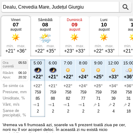
Vineri
Sâmbătă
Duminică
Luni
Ma
Vremea
07
08
09
10
în
august
august
august
august
au
Dealu
Crevedia
Mare,
Județul
Giurgiu
min.
max.
min.
max.
min.
max.
min.
max.
min.
+21°
+36°
+22°
+35°
+23°
+33°
+22°
+33°
+21°
5:00
6:00
7:00
8:00
9:00
12:00
15:0
Ora
05:53
curentă
Răsărit:
06:10
+22°
+21°
+22°
+24°
+25°
+33°
+36
Apus:
20:32
Se simte ca
+22°
+21°
+22°
+24°
+25°
+34°
+36°
Presiune, mm
759
759
758
759
759
758
758
Umiditate, %
85
88
82
77
71
39
31
Vânt, m/s
1
1
1
1
1
2
2
Șanse de
2
2
2
2
2
4
18
precipitații, %
Vremea va fi frumoasă azi, soarele va fi prezent toată ziua pe cer,
norii nu îl vor acoperi deloc. În această zi nu există nicio