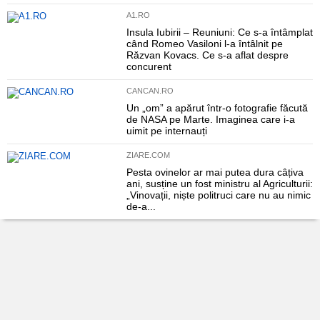
A1.RO
Insula Iubirii – Reuniuni: Ce s-a întâmplat
când Romeo Vasiloni l-a întâlnit pe
Răzvan Kovacs. Ce s-a aflat despre
concurent
CANCAN.RO
Un „om” a apărut într-o fotografie făcută
de NASA pe Marte. Imaginea care i-a
uimit pe internauți
ZIARE.COM
Pesta ovinelor ar mai putea dura câțiva
ani, susține un fost ministru al Agriculturii:
„Vinovații, niște politruci care nu au nimic
de-a...