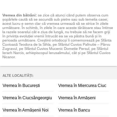
Vremea
din bătrâni:
se zice că atunci când putem observa cum
șopârlele caută să se ascundă sub pietre sau sub temelia casei,
acest lucru e semn clar că vremea urmează să se strice în zilele
următoare. În schimb, în zilele în care aceste târâtoare stau întinse
la razele soarelui cât e ziua de lungă, nu trebuie să ne facem griji
în privința evoluției vremii întrucât ea se va păstra bună și în
perioada următoare. Creștinii ortodocși îi comemorează pe Sfânta
Cuvioasă Teodora de la Sihla, pe Sfântul Cuvios Pafnutie – Pârvu
Zugravul, pe Sfântul Cuvios Mucenic Dometie Persul, pe Sfântul
Ierarh Narcis, arhiepiscopul Ierusalimului, cât și pe Sfântul Cuvios
Nicanor.
ALTE LOCALITĂȚI:
Vremea în București
Vremea în Miercurea Ciuc
Vremea în Ciucsângeorgiu
Vremea în Armășeni
Vremea în Armășenii Noi
Vremea în Bancu