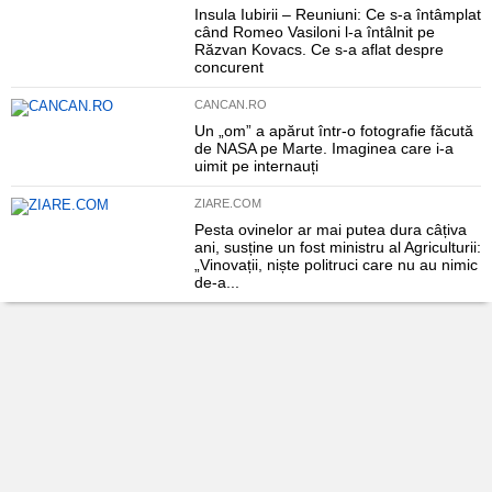
Insula Iubirii – Reuniuni: Ce s-a întâmplat
când Romeo Vasiloni l-a întâlnit pe
Răzvan Kovacs. Ce s-a aflat despre
concurent
CANCAN.RO
Un „om” a apărut într-o fotografie făcută
de NASA pe Marte. Imaginea care i-a
uimit pe internauți
ZIARE.COM
Pesta ovinelor ar mai putea dura câțiva
ani, susține un fost ministru al Agriculturii:
„Vinovații, niște politruci care nu au nimic
de-a...