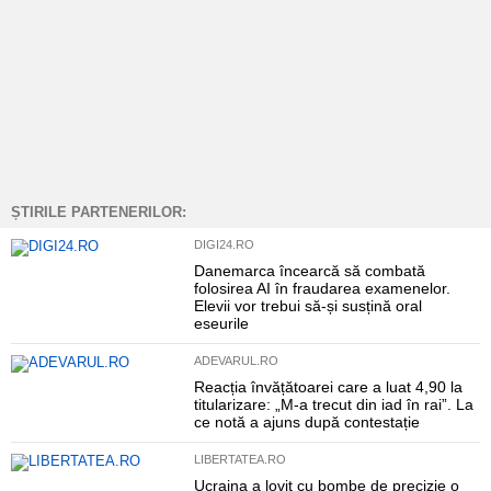
ȘTIRILE PARTENERILOR:
DIGI24.RO
Danemarca încearcă să combată
folosirea AI în fraudarea examenelor.
Elevii vor trebui să-și susțină oral
eseurile
ADEVARUL.RO
Reacția învățătoarei care a luat 4,90 la
titularizare: „M-a trecut din iad în rai”. La
ce notă a ajuns după contestație
LIBERTATEA.RO
Ucraina a lovit cu bombe de precizie o