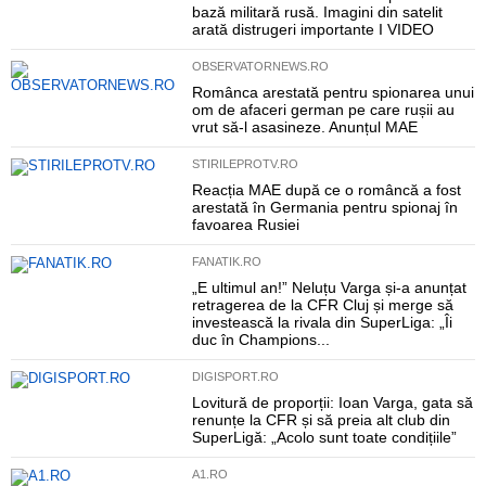
bază militară rusă. Imagini din satelit
arată distrugeri importante I VIDEO
OBSERVATORNEWS.RO
Românca arestată pentru spionarea unui
om de afaceri german pe care rușii au
vrut să-l asasineze. Anunțul MAE
STIRILEPROTV.RO
Reacția MAE după ce o româncă a fost
arestată în Germania pentru spionaj în
favoarea Rusiei
FANATIK.RO
„E ultimul an!” Neluțu Varga și-a anunțat
retragerea de la CFR Cluj și merge să
investească la rivala din SuperLiga: „Îi
duc în Champions...
DIGISPORT.RO
Lovitură de proporții: Ioan Varga, gata să
renunțe la CFR și să preia alt club din
SuperLigă: „Acolo sunt toate condițiile”
A1.RO