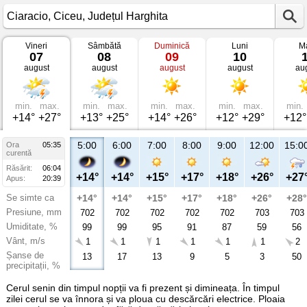
Vineri
Sâmbătă
Duminică
Luni
Ma
Vremea
07
08
09
10
în
august
august
august
august
au
Ciaracio
Ciceu,
Județul
Harghita
min.
max.
min.
max.
min.
max.
min.
max.
min.
+14°
+27°
+13°
+25°
+14°
+26°
+12°
+29°
+12°
5:00
6:00
7:00
8:00
9:00
12:00
15:0
Ora
05:35
curentă
Răsărit:
06:04
+14°
+14°
+15°
+17°
+18°
+26°
+27
Apus:
20:39
Se simte ca
+14°
+14°
+15°
+17°
+18°
+26°
+28°
Presiune, mm
702
702
702
702
702
703
703
Umiditate, %
99
99
95
91
87
59
56
Vânt, m/s
1
1
1
1
1
1
2
Șanse de
13
17
13
9
5
3
50
precipitații, %
Cerul senin din timpul nopții va fi prezent și dimineața. În timpul
zilei cerul se va înnora și va ploua cu descărcări electrice. Ploaia