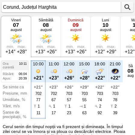
Vineri
Sâmbătă
Duminică
Luni
Ma
Vremea
07
08
09
10
în
august
august
august
august
au
Corund
Județul
Harghita
min.
max.
min.
max.
min.
max.
min.
max.
min.
+14°
+28°
+13°
+26°
+13°
+26°
+12°
+29°
+12°
10:00
11:00
12:00
15:00
18:00
21:00
Ora
10:11
Sâ
curentă
08
Răsărit:
06:04
aug
+21°
+23°
+26°
+28°
+22°
+22°
Apus:
20:39
Se simte ca
+21°
+23°
+26°
+29°
+22°
+22°
Presiune, mm
702
702
703
703
703
703
Umiditate, %
77
67
57
55
74
78
Vânt, m/s
1
1
1
1
2
2
Șanse de
11
17
23
63
92
39
precipitații, %
Cerul senin din timpul nopții va fi prezent și dimineața. În timpul
zilei cerul se va înnora și va ploua cu descărcări electrice. Ploaia