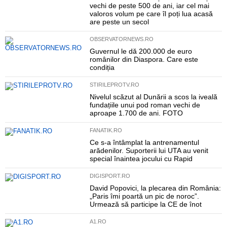
vechi de peste 500 de ani, iar cel mai
valoros volum pe care îl poți lua acasă
are peste un secol
OBSERVATORNEWS.RO
Guvernul le dă 200.000 de euro
românilor din Diaspora. Care este
condiția
STIRILEPROTV.RO
Nivelul scăzut al Dunării a scos la iveală
fundațiile unui pod roman vechi de
aproape 1.700 de ani. FOTO
FANATIK.RO
Ce s-a întâmplat la antrenamentul
arădenilor. Suporterii lui UTA au venit
special înaintea jocului cu Rapid
DIGISPORT.RO
David Popovici, la plecarea din România:
„Paris îmi poartă un pic de noroc”.
Urmează să participe la CE de înot
A1.RO