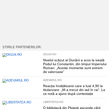
ȘTIRILE PARTENERILOR:
DIGI24.RO
Nivelul scăzut al Dunării a scos la iveală
Podul lui Constantin, din timpul Imperiului
Roman: „Aceste momente sunt extrem
de valoroase”
ADEVARUL.RO
Reacția învățătoarei care a luat 4,90 la
titularizare: „M-a trecut din iad în rai”. La
ce notă a ajuns după contestație
LIBERTATEA.RO
O bibliotecă din Ploiești ascunde cărți