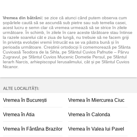
Vremea
din bătrâni:
se zice că atunci când putem observa cum
șopârlele caută să se ascundă sub pietre sau sub temelia casei,
acest lucru e semn clar că vremea urmează să se strice în zilele
următoare. În schimb, în zilele în care aceste târâtoare stau întinse
la razele soarelui cât e ziua de lungă, nu trebuie să ne facem griji
în privința evoluției vremii întrucât ea se va păstra bună și în
perioada următoare. Creștinii ortodocși îi comemorează pe Sfânta
Cuvioasă Teodora de la Sihla, pe Sfântul Cuvios Pafnutie – Pârvu
Zugravul, pe Sfântul Cuvios Mucenic Dometie Persul, pe Sfântul
Ierarh Narcis, arhiepiscopul Ierusalimului, cât și pe Sfântul Cuvios
Nicanor.
ALTE LOCALITĂȚI:
Vremea în București
Vremea în Miercurea Ciuc
Vremea în Atia
Vremea în Calonda
Vremea în Fântâna Brazilor
Vremea în Valea lui Pavel