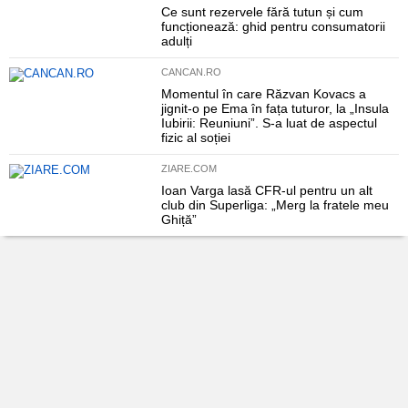
Ce sunt rezervele fără tutun și cum
funcționează: ghid pentru consumatorii
adulți
CANCAN.RO
Momentul în care Răzvan Kovacs a
jignit-o pe Ema în fața tuturor, la „Insula
Iubirii: Reuniuni”. S-a luat de aspectul
fizic al soției
ZIARE.COM
Ioan Varga lasă CFR-ul pentru un alt
club din Superliga: „Merg la fratele meu
Ghiță”