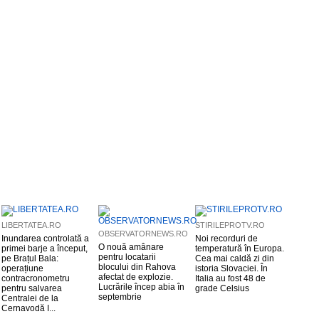
LIBERTATEA.RO
STIRILEPROTV.RO
OBSERVATORNEWS.RO
Inundarea controlată a
Noi recorduri de
O nouă amânare
primei barje a început,
temperatură în Europa.
pentru locatarii
pe Brațul Bala:
Cea mai caldă zi din
blocului din Rahova
operațiune
istoria Slovaciei. În
afectat de explozie.
contracronometru
Italia au fost 48 de
Lucrările încep abia în
pentru salvarea
grade Celsius
septembrie
Centralei de la
Cernavodă I...