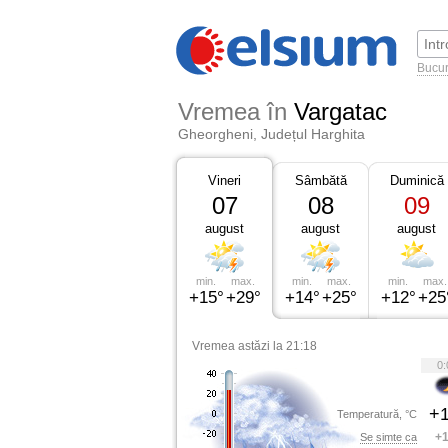
Bucur
Vremea în
Vargatac
Gheorgheni, Județul Harghita
Vineri
Sâmbătă
Duminică
07
08
09
august
august
august
min.
max.
min.
max.
min.
max.
+15°
+29°
+14°
+25°
+12°
+25
Vremea astăzi la 21:18
0:
+1
Temperatură, °C
+1
Se simte ca