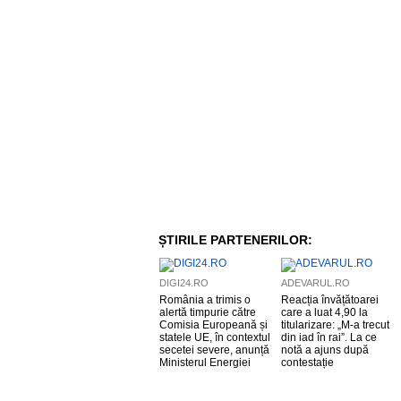
ȘTIRILE PARTENERILOR:
DIGI24.RO
ADEVARUL.RO
România a trimis o
Reacția învățătoarei
alertă timpurie către
care a luat 4,90 la
Comisia Europeană și
titularizare: „M-a trecut
statele UE, în contextul
din iad în rai”. La ce
secetei severe, anunță
notă a ajuns după
Ministerul Energiei
contestație