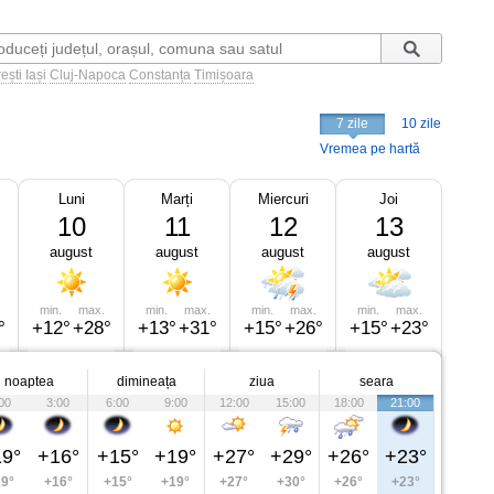
ești
Iași
Cluj-Napoca
Constanța
Timișoara
7 zile
10 zile
Vremea pe hartă
Luni
Marți
Miercuri
Joi
10
11
12
13
august
august
august
august
min.
max.
min.
max.
min.
max.
min.
max.
°
+12°
+28°
+13°
+31°
+15°
+26°
+15°
+23°
noaptea
dimineața
ziua
seara
00
3:00
6:00
9:00
12:00
15:00
18:00
21:00
9°
+16°
+15°
+19°
+27°
+29°
+26°
+23°
9°
+16°
+15°
+19°
+27°
+30°
+26°
+23°