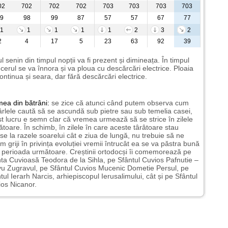
02
702
702
702
703
703
703
703
9
98
99
87
57
57
67
77
1
1
1
1
1
2
3
2
2
4
17
5
23
63
92
39
l senin din timpul nopții va fi prezent și dimineața. În timpul
i cerul se va înnora și va ploua cu descărcări electrice. Ploaia
ontinua și seara, dar fără descărcări electrice.
mea
din bătrâni:
se zice că atunci când putem observa cum
rlele caută să se ascundă sub pietre sau sub temelia casei,
t lucru e semn clar că vremea urmează să se strice în zilele
toare. În schimb, în zilele în care aceste târâtoare stau
nse la razele soarelui cât e ziua de lungă, nu trebuie să ne
m griji în privința evoluției vremii întrucât ea se va păstra bună
n perioada următoare. Creștinii ortodocși îi comemorează pe
ta Cuvioasă Teodora de la Sihla, pe Sfântul Cuvios Pafnutie –
u Zugravul, pe Sfântul Cuvios Mucenic Dometie Persul, pe
tul Ierarh Narcis, arhiepiscopul Ierusalimului, cât și pe Sfântul
os Nicanor.