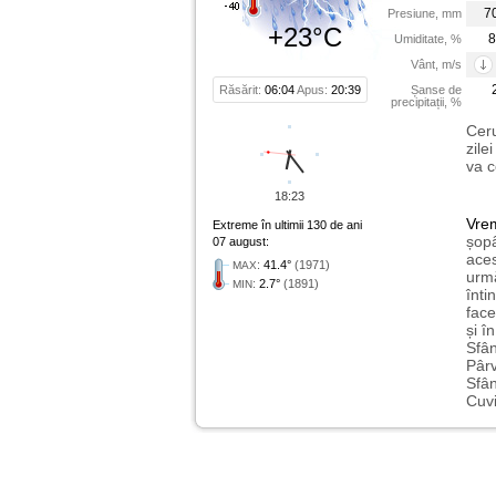
7
Presiune, mm
+23°C
8
Umiditate, %
Vânt, m/s
Răsărit:
06:04
Apus:
20:39
Șanse de
precipitații, %
Ceru
zile
va c
18:23
Vre
Extreme în ultimii 130 de ani
șopâ
07 august:
aces
:
41.4°
(1971)
MAX
urmă
:
2.7°
(1891)
MIN
înti
face
și î
Sfân
Pârv
Sfân
Cuvi