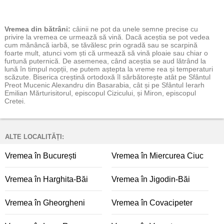
Vremea
din bătrâni:
câinii ne pot da unele semne precise cu
privire la vremea ce urmează să vină. Dacă aceștia se pot vedea
cum mănâncă iarbă, se tăvălesc prin ogradă sau se scarpină
foarte mult, atunci vom ști că urmează să vină ploaie sau chiar o
furtună puternică. De asemenea, când aceștia se aud lătrând la
lună în timpul nopții, ne putem aștepta la vreme rea și temperaturi
scăzute. Biserica creștină ortodoxă îl sărbătorește atât pe Sfântul
Preot Mucenic Alexandru din Basarabia, cât și pe Sfântul Ierarh
Emilian Mărturisitorul, episcopul Cizicului, și Miron, episcopul
Cretei.
ALTE LOCALITĂȚI:
Vremea în București
Vremea în Miercurea Ciuc
Vremea în Harghita-Băi
Vremea în Jigodin-Băi
Vremea în Gheorgheni
Vremea în Covacipeter