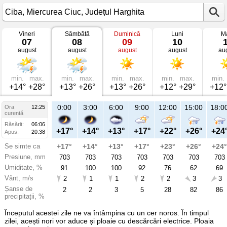
Vineri
Sâmbătă
Duminică
Luni
Ma
Vremea
07
08
09
10
în
august
august
august
august
au
Ciba
mâine
Miercurea
Ciuc,
Județul
min.
max.
min.
max.
min.
max.
min.
max.
min.
Harghita
+14°
+28°
+13°
+26°
+13°
+26°
+12°
+29°
+12°
21:00
0:00
3:00
6:00
9:00
12:00
15:00
18:0
Ora
12:25
Sâ
curentă
08
Răsărit:
06:06
aug
+22°
+17°
+14°
+13°
+17°
+22°
+26°
+24
Apus:
20:38
Se simte ca
+22°
+17°
+14°
+13°
+17°
+23°
+26°
+24°
Presiune, mm
703
703
703
703
703
703
703
703
Umiditate, %
78
91
100
100
92
76
62
69
Vânt, m/s
2
2
1
1
2
2
3
3
Șanse de
39
2
2
3
5
28
82
86
precipitații, %
Începutul acestei zile ne va întâmpina cu un cer noros. În timpul
zilei, acești nori vor aduce și ploaie cu descărcări electrice. Ploaia