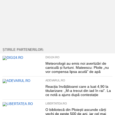
ȘTIRILE PARTENERILOR:
DIGI24.RO
Meteorologii au emis noi avertizări de
caniculă și furtuni. Mateescu: Ploile „nu
vor compensa lipsa acută” de apă
ADEVARUL.RO
Reacția învățătoarei care a luat 4,90 la
titularizare: „M-a trecut din iad în rai”. La
ce notă a ajuns după contestație
LIBERTATEA.RO
O bibliotecă din Ploiești ascunde cărți
vechi de peste 500 de ani, iar cel mai