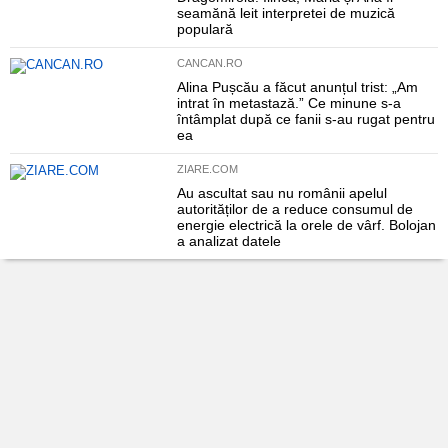
seamănă leit interpretei de muzică
populară
CANCAN.RO
Alina Pușcău a făcut anunțul trist: „Am
intrat în metastază.” Ce minune s-a
întâmplat după ce fanii s-au rugat pentru
ea
ZIARE.COM
Au ascultat sau nu românii apelul
autorităților de a reduce consumul de
energie electrică la orele de vârf. Bolojan
a analizat datele