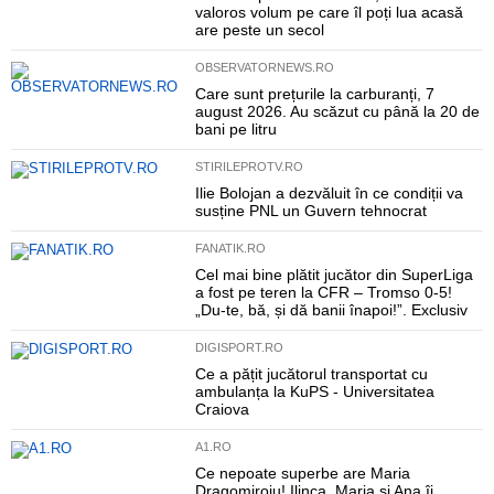
valoros volum pe care îl poți lua acasă
are peste un secol
OBSERVATORNEWS.RO
Care sunt prețurile la carburanți, 7
august 2026. Au scăzut cu până la 20 de
bani pe litru
STIRILEPROTV.RO
Ilie Bolojan a dezvăluit în ce condiții va
susține PNL un Guvern tehnocrat
FANATIK.RO
Cel mai bine plătit jucător din SuperLiga
a fost pe teren la CFR – Tromso 0-5!
„Du-te, bă, și dă banii înapoi!”. Exclusiv
DIGISPORT.RO
Ce a pățit jucătorul transportat cu
ambulanța la KuPS - Universitatea
Craiova
A1.RO
Ce nepoate superbe are Maria
Dragomiroiu! Ilinca, Maria și Ana îi