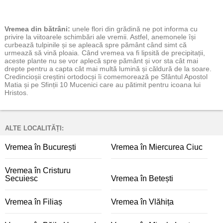
Vremea
din bătrâni:
unele flori din grădină ne pot informa cu
privire la viitoarele schimbări ale vremii. Astfel, anemonele își
curbează tulpinile și se apleacă spre pământ când simt că
urmează să vină ploaia. Când vremea va fi lipsită de precipitații,
aceste plante nu se vor aplecă spre pământ și vor sta cât mai
drepte pentru a capta cât mai multă lumină și căldură de la soare.
Credincioșii creștini ortodocși îi comemorează pe Sfântul Apostol
Matia și pe Sfinții 10 Mucenici care au pătimit pentru icoana lui
Hristos.
ALTE LOCALITĂȚI:
Vremea în București
Vremea în Miercurea Ciuc
Vremea în Cristuru
Secuiesc
Vremea în Betești
Vremea în Filiaș
Vremea în Vlăhița