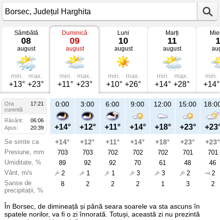
Sâmbătă
Duminică
Luni
Marți
Mie
Vremea
08
09
10
11
în
august
august
august
august
au
Borsec
mâine
Județul
Harghita
min.
max.
min.
max.
min.
max.
min.
max.
min.
+13°
+23°
+11°
+23°
+10°
+26°
+14°
+28°
+14°
21:00
0:00
3:00
6:00
9:00
12:00
15:00
18:0
Ora
17:21
Du
curentă
09
Răsărit:
06:06
aug
+18°
+14°
+12°
+11°
+14°
+18°
+23°
+23
Apus:
20:39
Se simte ca
+18°
+14°
+12°
+11°
+14°
+18°
+23°
+23°
Presiune, mm
703
703
703
702
702
702
701
701
Umiditate, %
78
89
92
92
70
61
48
46
Vânt, m/s
4
2
1
1
3
3
2
2
Șanse de
31
8
2
2
2
1
3
2
precipitații, %
În Borsec, de dimineață și până seara soarele va sta ascuns în
spatele norilor, va fi o zi înnorată. Totuși, această zi nu prezintă