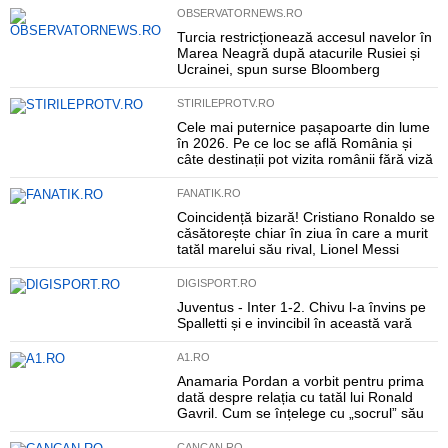
OBSERVATORNEWS.RO
Turcia restricționează accesul navelor în
Marea Neagră după atacurile Rusiei și
Ucrainei, spun surse Bloomberg
STIRILEPROTV.RO
Cele mai puternice pașapoarte din lume
în 2026. Pe ce loc se află România și
câte destinații pot vizita românii fără viză
FANATIK.RO
Coincidență bizară! Cristiano Ronaldo se
căsătorește chiar în ziua în care a murit
tatăl marelui său rival, Lionel Messi
DIGISPORT.RO
Juventus - Inter 1-2. Chivu l-a învins pe
Spalletti și e invincibil în această vară
A1.RO
Anamaria Pordan a vorbit pentru prima
dată despre relația cu tatăl lui Ronald
Gavril. Cum se înțelege cu „socrul” său
CANCAN.RO