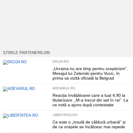
ȘTIRILE PARTENERILOR:
DIGI24.RO
„Ucraina nu are timp pentru scepticism”.
Mesajul lui Zelenski pentru Vucic, în
prima sa vizită oficială la Belgrad
ADEVARUL.RO
Reacția învățătoarei care a luat 4,90 la
titularizare: „M-a trecut din iad în rai”. La
ce notă a ajuns după contestație
LIBERTATEA.RO
Ce este o „insulă de căldură urbană” și
de ce orașele se încălzesc mai repede