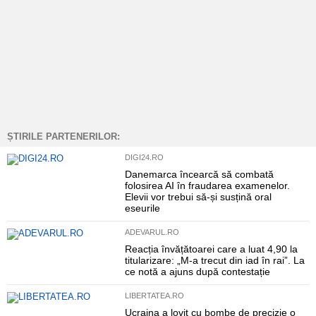
ȘTIRILE PARTENERILOR:
DIGI24.RO
Danemarca încearcă să combată
folosirea AI în fraudarea examenelor.
Elevii vor trebui să-și susțină oral
eseurile
ADEVARUL.RO
Reacția învățătoarei care a luat 4,90 la
titularizare: „M-a trecut din iad în rai”. La
ce notă a ajuns după contestație
LIBERTATEA.RO
Ucraina a lovit cu bombe de precizie o