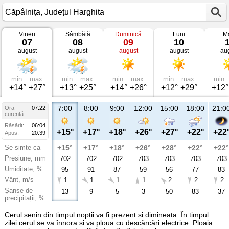
Vineri
Sâmbătă
Duminică
Luni
Ma
Vremea
07
08
09
10
în
august
august
august
august
au
Căpâlnița
Județul
Harghita
min.
max.
min.
max.
min.
max.
min.
max.
min.
+14°
+27°
+13°
+25°
+14°
+26°
+12°
+29°
+12°
7:00
8:00
9:00
12:00
15:00
18:00
21:0
Ora
07:22
curentă
Răsărit:
06:04
+15°
+17°
+18°
+26°
+27°
+22°
+22
Apus:
20:39
Se simte ca
+15°
+17°
+18°
+26°
+28°
+22°
+22°
Presiune, mm
702
702
702
703
703
703
703
Umiditate, %
95
91
87
59
56
77
83
Vânt, m/s
1
1
1
1
2
2
2
Șanse de
13
9
5
3
50
83
37
precipitații, %
Cerul senin din timpul nopții va fi prezent și dimineața. În timpul
zilei cerul se va înnora și va ploua cu descărcări electrice. Ploaia