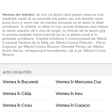
Vremea
din bătrâni:
se zice că atunci când putem observa cum
șopârlele caută să se ascundă sub pietre sau sub temelia casei,
acest lucru e semn clar că vremea urmează să se strice în zilele
următoare. În schimb, în zilele în care aceste târâtoare stau întinse
la razele soarelui cât e ziua de lungă, nu trebuie să ne facem griji
în privința evoluției vremii întrucât ea se va păstra bună și în
perioada următoare. Creștinii ortodocși îi comemorează pe Sfânta
Cuvioasă Teodora de la Sihla, pe Sfântul Cuvios Pafnutie – Pârvu
Zugravul, pe Sfântul Cuvios Mucenic Dometie Persul, pe Sfântul
Ierarh Narcis, arhiepiscopul Ierusalimului, cât și pe Sfântul Cuvios
Nicanor.
ALTE LOCALITĂȚI:
Vremea în București
Vremea în Miercurea Ciuc
Vremea în Cârța
Vremea în Ineu
Vremea în Ciceu
Vremea în Ciaracio