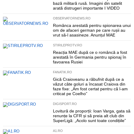
bază militară rusă. Imagini din satelit
arată distrugeri importante I VIDEO
OBSERVATORNEWS.RO
Românca arestată pentru spionarea unui
om de afaceri german pe care rușii au
vrut să-l asasineze. Anunțul MAE
STIRILEPROTV.RO
Reacția MAE după ce o româncă a fost
arestată în Germania pentru spionaj în
favoarea Rusiei
FANATIK.RO
Gică Craioveanu a răbufnit după ce a
văzut câte goluri a încasat Craiova din
faze fixe: „Am fost certat pentru că l-am
criticat pe Coelho”
DIGISPORT.RO
Lovitură de proporții: Ioan Varga, gata să
renunțe la CFR și să preia alt club din
SuperLigă: „Acolo sunt toate condițiile”
A1.RO