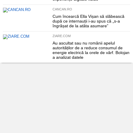
CANCAN.RO
Cum încearcă Ella Vișan să slăbească
după ce internauții i-au spus că „s-a
îngrășat de la atâta asumare”
ZIARE.COM
Au ascultat sau nu românii apelul
autorităților de a reduce consumul de
energie electrică la orele de vârf. Bolojan
a analizat datele