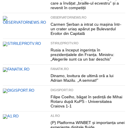
care a învățat „braille-ul ecvestru” și a
revenit în competiții
OBSERVATORNEWS.RO
Carmen Șerban a intrat cu mașina într-
un crater uriaș apărut pe Bulevardul
Eroilor din Capitală
STIRILEPROTV.RO
Rusia a început ingerința în
prezidențialele din Franța. Ministru:
„Alegerile sunt ca un bar deschis”
FANATIK.RO
Dinamo, lovitura de ultimă oră a lui
Adrian Mazilu. „A semnat!”
DIGISPORT.RO
Filipe Coelho, băgat în ședință de Mihai
Rotaru după KuPS - Universitatea
Craiova 1-1
A1.RO
(P) Platforma WINBET și importanța unei
experiențe digitale fluide