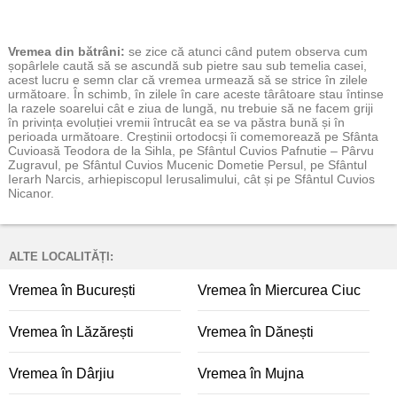
Vremea
din bătrâni:
se zice că atunci când putem observa cum
șopârlele caută să se ascundă sub pietre sau sub temelia casei,
acest lucru e semn clar că vremea urmează să se strice în zilele
următoare. În schimb, în zilele în care aceste târâtoare stau întinse
la razele soarelui cât e ziua de lungă, nu trebuie să ne facem griji
în privința evoluției vremii întrucât ea se va păstra bună și în
perioada următoare. Creștinii ortodocși îi comemorează pe Sfânta
Cuvioasă Teodora de la Sihla, pe Sfântul Cuvios Pafnutie – Pârvu
Zugravul, pe Sfântul Cuvios Mucenic Dometie Persul, pe Sfântul
Ierarh Narcis, arhiepiscopul Ierusalimului, cât și pe Sfântul Cuvios
Nicanor.
ALTE LOCALITĂȚI:
Vremea în București
Vremea în Miercurea Ciuc
Vremea în Lăzărești
Vremea în Dănești
Vremea în Dârjiu
Vremea în Mujna