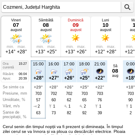
Vineri
Sâmbătă
Duminică
Luni
Ma
Vremea
07
08
09
10
în
august
august
august
august
au
Cozmeni
Județul
Harghita
min.
max.
min.
max.
min.
max.
min.
max.
min.
+14°
+28°
+13°
+25°
+13°
+26°
+12°
+28°
+12°
15:00
16:00
17:00
18:00
21:00
0:00
Ora
15:27
Sâ
curentă
08
Răsărit:
06:04
aug
+28°
+27°
+26°
+25°
+22°
+18
Apus:
20:39
Se simte ca
+29°
+28°
+26°
+25°
+22°
+18°
Presiune, mm
703
702
702
703
703
703
Umiditate, %
57
60
62
65
76
90
Vânt, m/s
2
1
1
2
1
1
Șanse de
63
73
82
92
39
2
precipitații, %
Cerul senin din timpul nopții va fi prezent și dimineața. În timpul
zilei cerul se va înnora și va ploua cu descărcări electrice. Ploaia