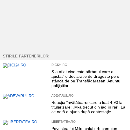
ȘTIRILE PARTENERILOR:
DIGI24.RO
S-a aflat cine este bărbatul care a
„pictat” o declarație de dragoste pe o
stâncă de pe Transfăgărășan. Anunțul
polițiștilor
ADEVARUL.RO
Reacția învățătoarei care a luat 4,90 la
titularizare: „M-a trecut din iad în rai”. La
ce notă a ajuns după contestație
LIBERTATEA.RO
Povestea lui Milo, calul orb campion,