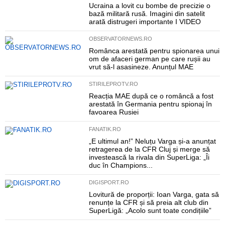
Ucraina a lovit cu bombe de precizie o
bază militară rusă. Imagini din satelit
arată distrugeri importante I VIDEO
OBSERVATORNEWS.RO
Românca arestată pentru spionarea unui
om de afaceri german pe care rușii au
vrut să-l asasineze. Anunțul MAE
STIRILEPROTV.RO
Reacția MAE după ce o româncă a fost
arestată în Germania pentru spionaj în
favoarea Rusiei
FANATIK.RO
„E ultimul an!” Neluțu Varga și-a anunțat
retragerea de la CFR Cluj și merge să
investească la rivala din SuperLiga: „Îi
duc în Champions...
DIGISPORT.RO
Lovitură de proporții: Ioan Varga, gata să
renunțe la CFR și să preia alt club din
SuperLigă: „Acolo sunt toate condițiile”