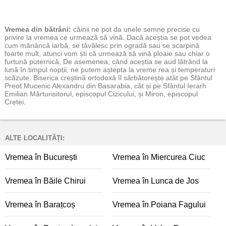
Vremea
din bătrâni:
câinii ne pot da unele semne precise cu
privire la vremea ce urmează să vină. Dacă aceștia se pot vedea
cum mănâncă iarbă, se tăvălesc prin ogradă sau se scarpină
foarte mult, atunci vom ști că urmează să vină ploaie sau chiar o
furtună puternică. De asemenea, când aceștia se aud lătrând la
lună în timpul nopții, ne putem aștepta la vreme rea și temperaturi
scăzute. Biserica creștină ortodoxă îl sărbătorește atât pe Sfântul
Preot Mucenic Alexandru din Basarabia, cât și pe Sfântul Ierarh
Emilian Mărturisitorul, episcopul Cizicului, și Miron, episcopul
Cretei.
ALTE LOCALITĂȚI:
Vremea în București
Vremea în Miercurea Ciuc
Vremea în Băile Chirui
Vremea în Lunca de Jos
Vremea în Barațcoș
Vremea în Poiana Fagului