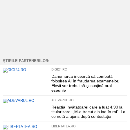
ȘTIRILE PARTENERILOR:
DIGI24.RO
Danemarca încearcă să combată
folosirea AI în fraudarea examenelor.
Elevii vor trebui să-și susțină oral
eseurile
ADEVARUL.RO
Reacția învățătoarei care a luat 4,90 la
titularizare: „M-a trecut din iad în rai”. La
ce notă a ajuns după contestație
LIBERTATEA.RO