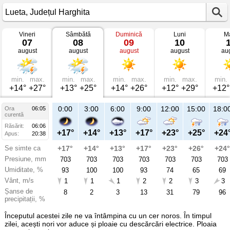
Vineri
Sâmbătă
Duminică
Luni
Ma
Vremea
07
08
09
10
în
august
august
august
august
au
Lueta
mâine
Județul
Harghita
min.
max.
min.
max.
min.
max.
min.
max.
min.
+14°
+27°
+13°
+25°
+14°
+26°
+12°
+29°
+12°
21:00
0:00
3:00
6:00
9:00
12:00
15:00
18:0
Ora
06:05
Sâ
curentă
08
Răsărit:
06:06
aug
+22°
+17°
+14°
+13°
+17°
+23°
+25°
+24
Apus:
20:38
Se simte ca
+22°
+17°
+14°
+13°
+17°
+23°
+26°
+24°
Presiune, mm
703
703
703
703
703
703
703
703
Umiditate, %
83
93
100
100
93
74
65
69
Vânt, m/s
2
1
1
1
2
2
3
3
Șanse de
37
8
2
3
13
31
79
96
precipitații, %
Începutul acestei zile ne va întâmpina cu un cer noros. În timpul
zilei, acești nori vor aduce și ploaie cu descărcări electrice. Ploaia