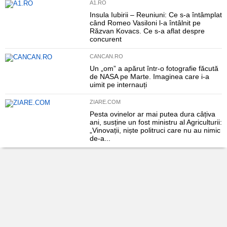
A1.RO
Insula Iubirii – Reuniuni: Ce s-a întâmplat
când Romeo Vasiloni l-a întâlnit pe
Răzvan Kovacs. Ce s-a aflat despre
concurent
CANCAN.RO
Un „om” a apărut într-o fotografie făcută
de NASA pe Marte. Imaginea care i-a
uimit pe internauți
ZIARE.COM
Pesta ovinelor ar mai putea dura câțiva
ani, susține un fost ministru al Agriculturii:
„Vinovații, niște politruci care nu au nimic
de-a...