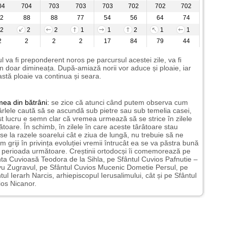
04
704
703
703
703
702
702
702
2
88
88
77
54
56
64
74
2
2
2
1
1
2
1
1
2
2
2
2
17
84
79
44
l va fi preponderent noros pe parcursul acestei zile, va fi
n doar dimineața. După-amiază norii vor aduce și ploaie, iar
stă ploaie va continua și seara.
mea
din bătrâni:
se zice că atunci când putem observa cum
rlele caută să se ascundă sub pietre sau sub temelia casei,
t lucru e semn clar că vremea urmează să se strice în zilele
toare. În schimb, în zilele în care aceste târâtoare stau
nse la razele soarelui cât e ziua de lungă, nu trebuie să ne
m griji în privința evoluției vremii întrucât ea se va păstra bună
n perioada următoare. Creștinii ortodocși îi comemorează pe
ta Cuvioasă Teodora de la Sihla, pe Sfântul Cuvios Pafnutie –
u Zugravul, pe Sfântul Cuvios Mucenic Dometie Persul, pe
tul Ierarh Narcis, arhiepiscopul Ierusalimului, cât și pe Sfântul
os Nicanor.