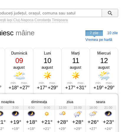
ești
Iași
Cluj-Napoca
Constanța
Timișoara
iesc
mâine
7 zile
10 zile
Vremea pe hartă
Duminică
Luni
Marți
Miercuri
09
10
11
12
august
august
august
august
min.
max.
min.
max.
min.
max.
min.
max.
°
+18°
+27°
+17°
+29°
+17°
+31°
+19°
+29°
noaptea
dimineața
ziua
seara
00
3:00
6:00
9:00
12:00
15:00
18:00
21:00
1°
+19°
+18°
+21°
+28°
+28°
+26°
+23°
2°
+19°
+18°
+21°
+29°
+29°
+27°
+24°