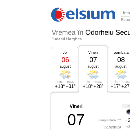
Bucur
Vremea în
Odorheiu Secu
Județul Harghita
Joi
Vineri
Sâmbătă
06
07
08
august
august
august
min.
max.
min.
max.
min.
max.
+18°
+31°
+18°
+28°
+17°
+27
Vineri
0:
07
+2
Temperatură, °C
+2
Se simte ca