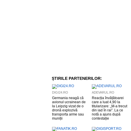
ȘTIRILE PARTENERILOR:
DIGI24.RO
ADEVARUL.RO
Germania neagă că
Reacția învățătoarei
avionul ucrainean de
care a luat 4,90 la
la Leipzig vizat de o
titularizare: „M-a trecut
dronă explozivă
din iad în rai”. La ce
transporta arme sau
notă a ajuns după
muniții
contestație