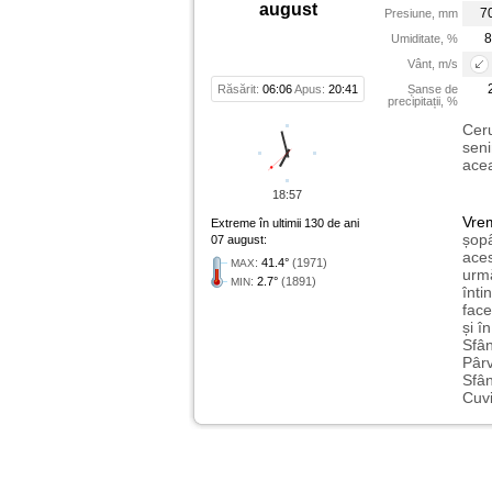
august
7
Presiune, mm
8
Umiditate, %
Vânt, m/s
Răsărit:
06:06
Apus:
20:41
Șanse de
precipitații, %
Ceru
seni
acea
18:57
Vre
Extreme în ultimii 130 de ani
șopâ
07 august:
aces
:
41.4°
(1971)
MAX
urmă
:
2.7°
(1891)
MIN
înti
face
și î
Sfân
Pârv
Sfân
Cuvi