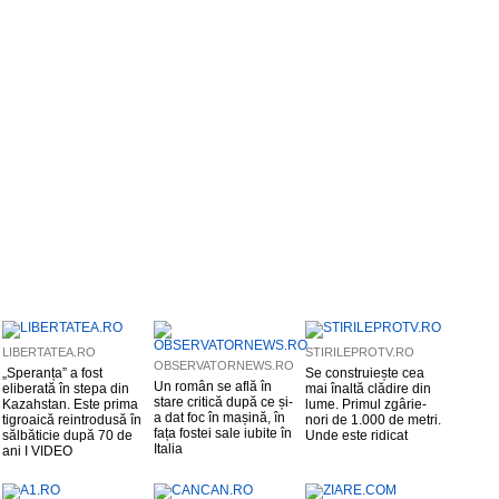
LIBERTATEA.RO
STIRILEPROTV.RO
OBSERVATORNEWS.RO
„Speranța” a fost
Se construiește cea
Un român se află în
eliberată în stepa din
mai înaltă clădire din
stare critică după ce și-
Kazahstan. Este prima
lume. Primul zgârie-
a dat foc în mașină, în
tigroaică reintrodusă în
nori de 1.000 de metri.
fața fostei sale iubite în
sălbăticie după 70 de
Unde este ridicat
Italia
ani I VIDEO