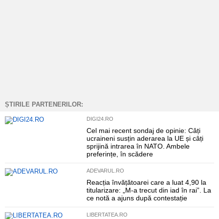
ȘTIRILE PARTENERILOR:
DIGI24.RO
Cel mai recent sondaj de opinie: Câți
ucraineni susțin aderarea la UE și câți
sprijină intrarea în NATO. Ambele
preferințe, în scădere
ADEVARUL.RO
Reacția învățătoarei care a luat 4,90 la
titularizare: „M-a trecut din iad în rai”. La
ce notă a ajuns după contestație
LIBERTATEA.RO