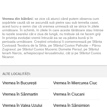
Vremea
din bătrâni:
se zice că atunci când putem observa cum
șopârlele caută să se ascundă sub pietre sau sub temelia casei,
acest lucru e semn clar că vremea urmează să se strice în zilele
următoare. În schimb, în zilele în care aceste târâtoare stau întinse
la razele soarelui cât e ziua de lungă, nu trebuie să ne facem griji
în privința evoluției vremii întrucât ea se va păstra bună și în
perioada următoare. Creștinii ortodocși îi comemorează pe Sfânta
Cuvioasă Teodora de la Sihla, pe Sfântul Cuvios Pafnutie – Pârvu
Zugravul, pe Sfântul Cuvios Mucenic Dometie Persul, pe Sfântul
Ierarh Narcis, arhiepiscopul Ierusalimului, cât și pe Sfântul Cuvios
Nicanor.
ALTE LOCALITĂȚI:
Vremea în București
Vremea în Miercurea Ciuc
Vremea în Sânmartin
Vremea în Ciucani
Vremea în Valea Uzului
Vremea în Sânsimion