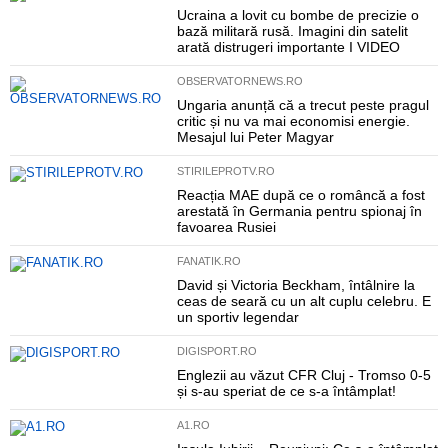
Ucraina a lovit cu bombe de precizie o
bază militară rusă. Imagini din satelit
arată distrugeri importante I VIDEO
OBSERVATORNEWS.RO
Ungaria anunță că a trecut peste pragul
critic și nu va mai economisi energie.
Mesajul lui Peter Magyar
STIRILEPROTV.RO
Reacția MAE după ce o româncă a fost
arestată în Germania pentru spionaj în
favoarea Rusiei
FANATIK.RO
David și Victoria Beckham, întâlnire la
ceas de seară cu un alt cuplu celebru. E
un sportiv legendar
DIGISPORT.RO
Englezii au văzut CFR Cluj - Tromso 0-5
și s-au speriat de ce s-a întâmplat!
A1.RO