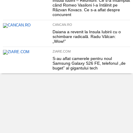
Insula Iubirii – Reuniuni: Ce s-a întâmplat
când Romeo Vasiloni l-a întâlnit pe
Răzvan Kovacs. Ce s-a aflat despre
concurent
CANCAN.RO
Daiana a revenit la Insula Iubirii cu o
schimbare radicală. Radu Vâlcan:
„Wow!”
ZIARE.COM
S-au aflat camerele pentru noul
Samsung Galaxy S26 FE, telefonul „de
buget” al gigantului tech