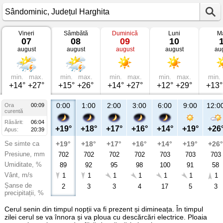
Vineri
Sâmbătă
Duminică
Luni
Ma
Vremea
07
08
09
10
în
august
august
august
august
au
Sândominic
Județul
Harghita
min.
max.
min.
max.
min.
max.
min.
max.
min.
+14°
+27°
+15°
+26°
+14°
+27°
+12°
+29°
+13°
0:00
1:00
2:00
3:00
6:00
9:00
12:0
Ora
00:09
curentă
Răsărit:
06:04
+19°
+18°
+17°
+16°
+14°
+19°
+26
Apus:
20:39
Se simte ca
+19°
+18°
+17°
+16°
+14°
+19°
+26°
Presiune, mm
702
702
702
702
703
703
703
Umiditate, %
89
92
95
98
100
91
58
Vânt, m/s
1
1
1
1
1
1
1
Șanse de
2
3
3
4
17
5
3
precipitații, %
Cerul senin din timpul nopții va fi prezent și dimineața. În timpul
zilei cerul se va înnora și va ploua cu descărcări electrice. Ploaia