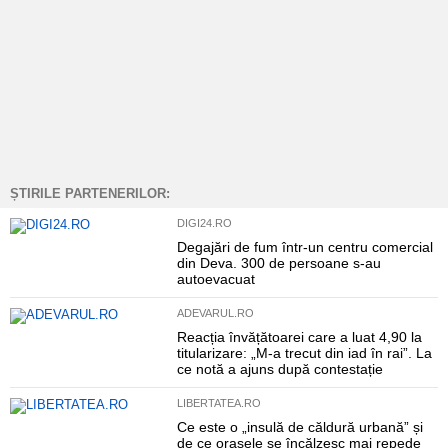
ȘTIRILE PARTENERILOR:
DIGI24.RO
Degajări de fum într-un centru comercial
din Deva. 300 de persoane s-au
autoevacuat
ADEVARUL.RO
Reacția învățătoarei care a luat 4,90 la
titularizare: „M-a trecut din iad în rai”. La
ce notă a ajuns după contestație
LIBERTATEA.RO
Ce este o „insulă de căldură urbană” și
de ce orașele se încălzesc mai repede