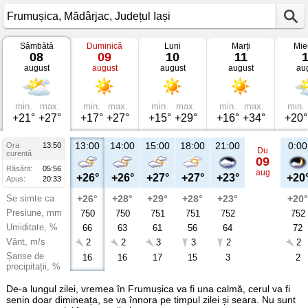
Sâmbătă
Duminică
Luni
Marți
Mie
Vremea
08
09
10
11
în
august
august
august
august
au
Frumușica
Mădârjac,
Județul
Iași
min.
max.
min.
max.
min.
max.
min.
max.
min.
+21°
+27°
+17°
+27°
+15°
+29°
+16°
+34°
+20°
13:00
14:00
15:00
18:00
21:00
0:00
Ora
13:50
Du
curentă
09
Răsărit:
05:56
aug
+26°
+26°
+27°
+27°
+23°
+20
Apus:
20:33
Se simte ca
+26°
+28°
+29°
+28°
+23°
+20°
Presiune, mm
750
750
751
751
752
752
Umiditate, %
66
63
61
56
64
72
Vânt, m/s
2
2
3
3
2
2
Șanse de
16
16
17
15
3
2
precipitații, %
De-a lungul zilei, vremea în Frumușica va fi una calmă, cerul va fi
senin doar dimineața, se va înnora pe timpul zilei și seara. Nu sunt