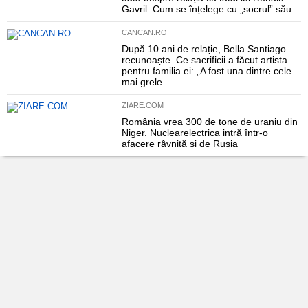
Gavril. Cum se înțelege cu „socrul” său
CANCAN.RO
După 10 ani de relație, Bella Santiago
recunoaște. Ce sacrificii a făcut artista
pentru familia ei: „A fost una dintre cele
mai grele...
ZIARE.COM
România vrea 300 de tone de uraniu din
Niger. Nuclearelectrica intră într-o
afacere râvnită și de Rusia