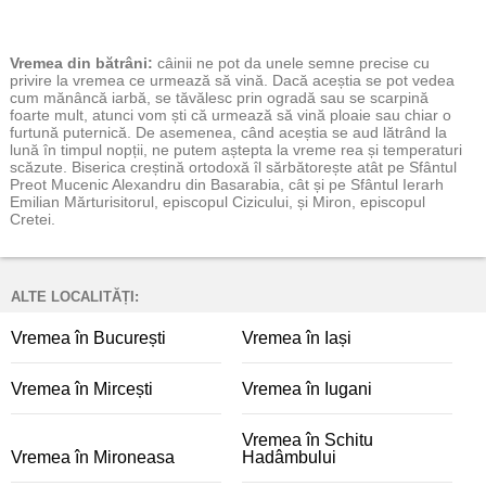
Vremea
din bătrâni:
câinii ne pot da unele semne precise cu
privire la vremea ce urmează să vină. Dacă aceștia se pot vedea
cum mănâncă iarbă, se tăvălesc prin ogradă sau se scarpină
foarte mult, atunci vom ști că urmează să vină ploaie sau chiar o
furtună puternică. De asemenea, când aceștia se aud lătrând la
lună în timpul nopții, ne putem aștepta la vreme rea și temperaturi
scăzute. Biserica creștină ortodoxă îl sărbătorește atât pe Sfântul
Preot Mucenic Alexandru din Basarabia, cât și pe Sfântul Ierarh
Emilian Mărturisitorul, episcopul Cizicului, și Miron, episcopul
Cretei.
ALTE LOCALITĂȚI:
Vremea în București
Vremea în Iași
Vremea în Mircești
Vremea în Iugani
Vremea în Schitu
Vremea în Mironeasa
Hadâmbului