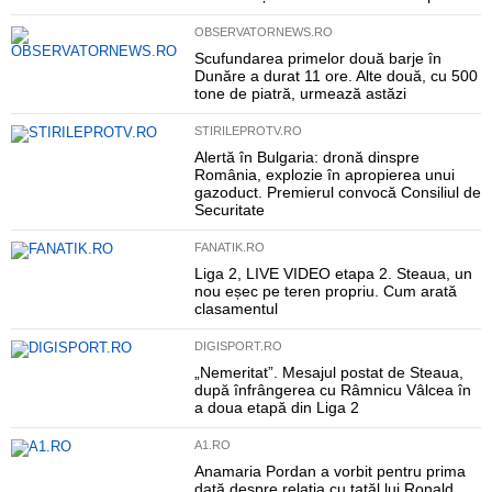
OBSERVATORNEWS.RO
Scufundarea primelor două barje în
Dunăre a durat 11 ore. Alte două, cu 500
tone de piatră, urmează astăzi
STIRILEPROTV.RO
Alertă în Bulgaria: dronă dinspre
România, explozie în apropierea unui
gazoduct. Premierul convocă Consiliul de
Securitate
FANATIK.RO
Liga 2, LIVE VIDEO etapa 2. Steaua, un
nou eșec pe teren propriu. Cum arată
clasamentul
DIGISPORT.RO
„Nemeritat”. Mesajul postat de Steaua,
după înfrângerea cu Râmnicu Vâlcea în
a doua etapă din Liga 2
A1.RO
Anamaria Pordan a vorbit pentru prima
dată despre relația cu tatăl lui Ronald