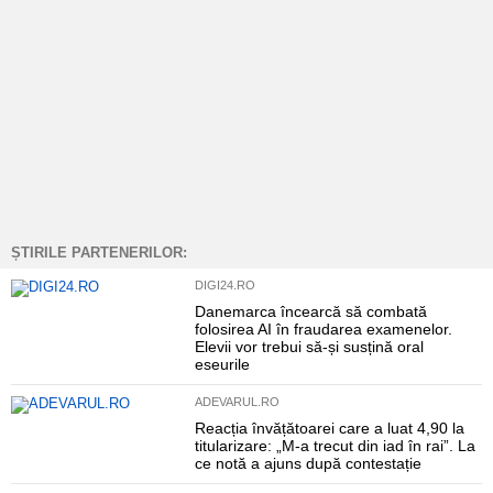
ȘTIRILE PARTENERILOR:
DIGI24.RO
Danemarca încearcă să combată
folosirea AI în fraudarea examenelor.
Elevii vor trebui să-și susțină oral
eseurile
ADEVARUL.RO
Reacția învățătoarei care a luat 4,90 la
titularizare: „M-a trecut din iad în rai”. La
ce notă a ajuns după contestație