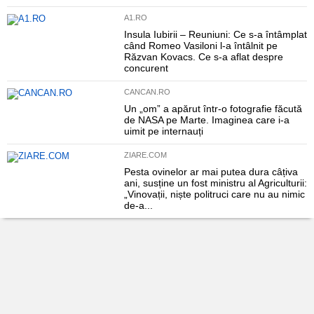
A1.RO
Insula Iubirii – Reuniuni: Ce s-a întâmplat
când Romeo Vasiloni l-a întâlnit pe
Răzvan Kovacs. Ce s-a aflat despre
concurent
CANCAN.RO
Un „om” a apărut într-o fotografie făcută
de NASA pe Marte. Imaginea care i-a
uimit pe internauți
ZIARE.COM
Pesta ovinelor ar mai putea dura câțiva
ani, susține un fost ministru al Agriculturii:
„Vinovații, niște politruci care nu au nimic
de-a...