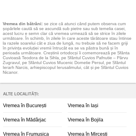
Vremea
din bătrâni:
se zice că atunci când putem observa cum
șopârlele caută să se ascundă sub pietre sau sub temelia casei,
acest lucru e semn clar că vremea urmează să se strice în zilele
următoare. În schimb, în zilele în care aceste târâtoare stau întinse
la razele soarelui cât e ziua de lungă, nu trebuie să ne facem griji
în privința evoluției vremii întrucât ea se va păstra bună și în
perioada următoare. Creștinii ortodocși îi comemorează pe Sfânta
Cuvioasă Teodora de la Sihla, pe Sfântul Cuvios Pafnutie – Pârvu
Zugravul, pe Sfântul Cuvios Mucenic Dometie Persul, pe Sfântul
Ierarh Narcis, arhiepiscopul Ierusalimului, cât și pe Sfântul Cuvios
Nicanor.
ALTE LOCALITĂȚI:
Vremea în București
Vremea în Iași
Vremea în Mădârjac
Vremea în Bojila
Vremea în Frumușica
Vremea în Mircești