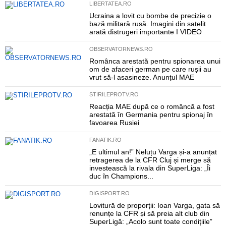
LIBERTATEA.RO
Ucraina a lovit cu bombe de precizie o
bază militară rusă. Imagini din satelit
arată distrugeri importante I VIDEO
OBSERVATORNEWS.RO
Românca arestată pentru spionarea unui
om de afaceri german pe care rușii au
vrut să-l asasineze. Anunțul MAE
STIRILEPROTV.RO
Reacția MAE după ce o româncă a fost
arestată în Germania pentru spionaj în
favoarea Rusiei
FANATIK.RO
„E ultimul an!” Neluțu Varga și-a anunțat
retragerea de la CFR Cluj și merge să
investească la rivala din SuperLiga: „Îi
duc în Champions...
DIGISPORT.RO
Lovitură de proporții: Ioan Varga, gata să
renunțe la CFR și să preia alt club din
SuperLigă: „Acolo sunt toate condițiile”