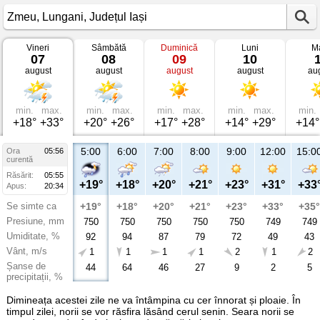
Vineri
Sâmbătă
Duminică
Luni
Ma
Vremea
07
08
09
10
în
august
august
august
august
au
Zmeu
Lungani,
Județul
Iași
min.
max.
min.
max.
min.
max.
min.
max.
min.
+18°
+33°
+20°
+26°
+17°
+28°
+14°
+29°
+14°
5:00
6:00
7:00
8:00
9:00
12:00
15:0
Ora
05:56
curentă
Răsărit:
05:55
+19°
+18°
+20°
+21°
+23°
+31°
+33
Apus:
20:34
Se simte ca
+19°
+18°
+20°
+21°
+23°
+33°
+35°
Presiune, mm
750
750
750
750
750
749
749
Umiditate, %
92
94
87
79
72
49
43
Vânt, m/s
1
1
1
1
2
1
2
Șanse de
44
64
46
27
9
2
5
precipitații, %
Dimineața acestei zile ne va întâmpina cu cer înnorat și ploaie. În
timpul zilei, norii se vor răsfira lăsând cerul senin. Seara norii se