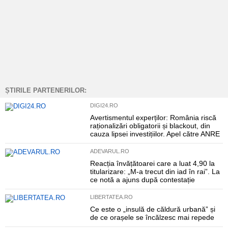
ȘTIRILE PARTENERILOR:
DIGI24.RO
Avertismentul experților: România riscă
raționalizări obligatorii și blackout, din
cauza lipsei investițiilor. Apel către ANRE
ADEVARUL.RO
Reacția învățătoarei care a luat 4,90 la
titularizare: „M-a trecut din iad în rai”. La
ce notă a ajuns după contestație
LIBERTATEA.RO
Ce este o „insulă de căldură urbană” și
de ce orașele se încălzesc mai repede