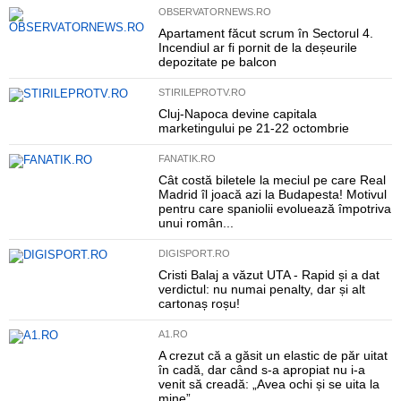
OBSERVATORNEWS.RO
Apartament făcut scrum în Sectorul 4.
Incendiul ar fi pornit de la deșeurile
depozitate pe balcon
STIRILEPROTV.RO
Cluj-Napoca devine capitala
marketingului pe 21-22 octombrie
FANATIK.RO
Cât costă biletele la meciul pe care Real
Madrid îl joacă azi la Budapesta! Motivul
pentru care spaniolii evoluează împotriva
unui român...
DIGISPORT.RO
Cristi Balaj a văzut UTA - Rapid și a dat
verdictul: nu numai penalty, dar și alt
cartonaș roșu!
A1.RO
A crezut că a găsit un elastic de păr uitat
în cadă, dar când s-a apropiat nu i-a
venit să creadă: „Avea ochi și se uita la
mine”