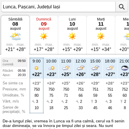
Sâmbătă
Duminică
Luni
Marți
Mie
Vremea
08
09
10
11
în
august
august
august
august
au
Lunca
Pașcani,
Județul
Iași
min.
max.
min.
max.
min.
max.
min.
max.
min.
+21°
+28°
+17°
+28°
+15°
+29°
+15°
+34°
+20°
9:00
10:00
11:00
12:00
15:00
18:00
21:0
Ora
09:50
curentă
Răsărit:
05:56
+22°
+23°
+25°
+26°
+28°
+27°
+23
Apus:
20:33
Se simte ca
+23°
+24°
+25°
+26°
+29°
+28°
+23°
Presiune, mm
750
750
750
751
751
751
752
Umiditate, %
80
75
71
66
59
55
60
Vânt, m/s
3
2
2
2
3
3
2
Șanse de
10
18
25
33
45
46
8
precipitații, %
De-a lungul zilei, vremea în Lunca va fi una calmă, cerul va fi senin
doar dimineața, se va înnora pe timpul zilei și seara. Nu sunt