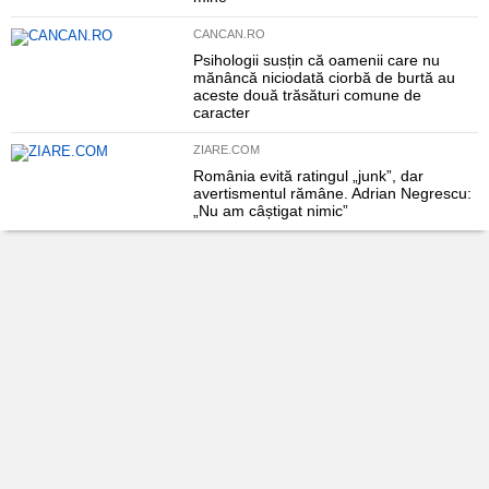
CANCAN.RO
Psihologii susțin că oamenii care nu
mănâncă niciodată ciorbă de burtă au
aceste două trăsături comune de
caracter
ZIARE.COM
România evită ratingul „junk”, dar
avertismentul rămâne. Adrian Negrescu:
„Nu am câștigat nimic”