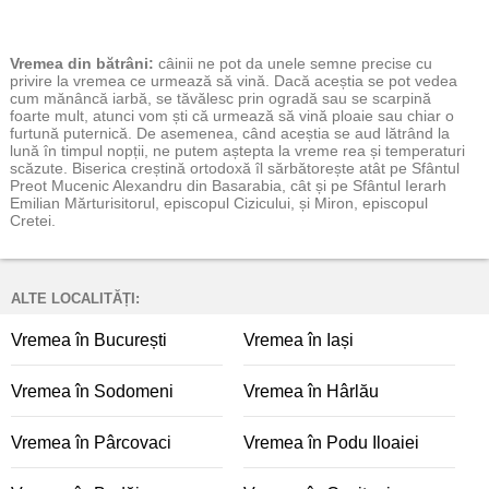
Vremea
din bătrâni:
câinii ne pot da unele semne precise cu
privire la vremea ce urmează să vină. Dacă aceștia se pot vedea
cum mănâncă iarbă, se tăvălesc prin ogradă sau se scarpină
foarte mult, atunci vom ști că urmează să vină ploaie sau chiar o
furtună puternică. De asemenea, când aceștia se aud lătrând la
lună în timpul nopții, ne putem aștepta la vreme rea și temperaturi
scăzute. Biserica creștină ortodoxă îl sărbătorește atât pe Sfântul
Preot Mucenic Alexandru din Basarabia, cât și pe Sfântul Ierarh
Emilian Mărturisitorul, episcopul Cizicului, și Miron, episcopul
Cretei.
ALTE LOCALITĂȚI:
Vremea în București
Vremea în Iași
Vremea în Sodomeni
Vremea în Hârlău
Vremea în Pârcovaci
Vremea în Podu Iloaiei