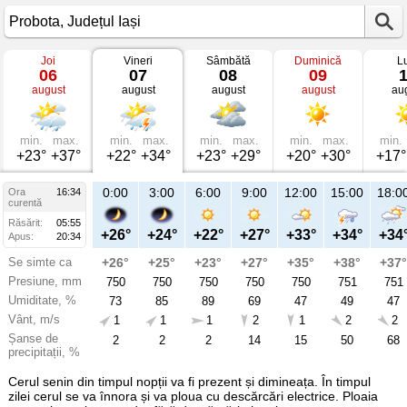
Joi
Vineri
Sâmbătă
Duminică
L
Vremea
06
07
08
09
în
august
august
august
august
au
Probota
mâine
Județul
Iași
min.
max.
min.
max.
min.
max.
min.
max.
min.
+23°
+37°
+22°
+34°
+23°
+29°
+20°
+30°
+17°
21:00
0:00
3:00
6:00
9:00
12:00
15:00
18:0
Ora
16:34
Vi
curentă
07
Răsărit:
05:55
aug
+31°
+26°
+24°
+22°
+27°
+33°
+34°
+34
Apus:
20:34
Se simte ca
+32°
+26°
+25°
+23°
+27°
+35°
+38°
+37°
Presiune, mm
750
750
750
750
750
750
751
751
Umiditate, %
57
73
85
89
69
47
49
47
Vânt, m/s
1
1
1
1
2
1
2
2
Șanse de
19
2
2
2
14
15
50
68
precipitații, %
Cerul senin din timpul nopții va fi prezent și dimineața. În timpul
zilei cerul se va înnora și va ploua cu descărcări electrice. Ploaia