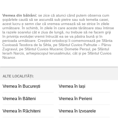
Vremea
din bătrâni:
se zice că atunci când putem observa cum
șopârlele caută să se ascundă sub pietre sau sub temelia casei,
acest lucru e semn clar că vremea urmează să se strice în zilele
următoare. În schimb, în zilele în care aceste târâtoare stau întinse
la razele soarelui cât e ziua de lungă, nu trebuie să ne facem griji
în privința evoluției vremii întrucât ea se va păstra bună și în
perioada următoare. Creștinii ortodocși îi comemorează pe Sfânta
Cuvioasă Teodora de la Sihla, pe Sfântul Cuvios Pafnutie – Pârvu
Zugravul, pe Sfântul Cuvios Mucenic Dometie Persul, pe Sfântul
Ierarh Narcis, arhiepiscopul Ierusalimului, cât și pe Sfântul Cuvios
Nicanor.
ALTE LOCALITĂȚI:
Vremea în București
Vremea în Iași
Vremea în Bălteni
Vremea în Perieni
Vremea în Răchiteni
Vremea în Izvoarele