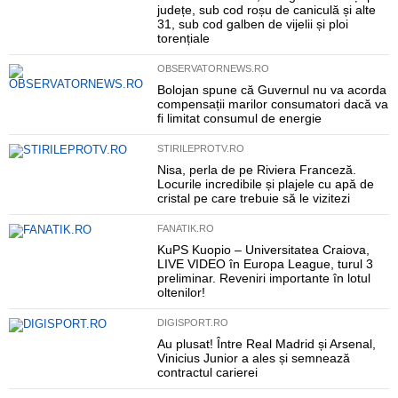
județe, sub cod roșu de caniculă și alte
31, sub cod galben de vijelii și ploi
torențiale
OBSERVATORNEWS.RO
Bolojan spune că Guvernul nu va acorda
compensații marilor consumatori dacă va
fi limitat consumul de energie
STIRILEPROTV.RO
Nisa, perla de pe Riviera Franceză.
Locurile incredibile și plajele cu apă de
cristal pe care trebuie să le vizitezi
FANATIK.RO
KuPS Kuopio – Universitatea Craiova,
LIVE VIDEO în Europa League, turul 3
preliminar. Reveniri importante în lotul
oltenilor!
DIGISPORT.RO
Au plusat! Între Real Madrid și Arsenal,
Vinicius Junior a ales și semnează
contractul carierei