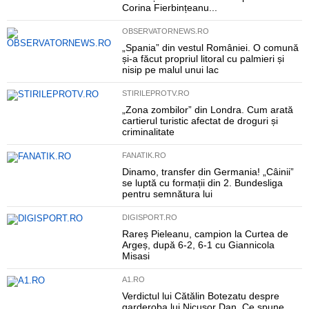
Corina Fierbințeanu...
OBSERVATORNEWS.RO
„Spania” din vestul României. O comună
și-a făcut propriul litoral cu palmieri și
nisip pe malul unui lac
STIRILEPROTV.RO
„Zona zombilor” din Londra. Cum arată
cartierul turistic afectat de droguri și
criminalitate
FANATIK.RO
Dinamo, transfer din Germania! „Câinii”
se luptă cu formații din 2. Bundesliga
pentru semnătura lui
DIGISPORT.RO
Rareș Pieleanu, campion la Curtea de
Argeș, după 6-2, 6-1 cu Giannicola
Misasi
A1.RO
Verdictul lui Cătălin Botezatu despre
garderoba lui Nicușor Dan. Ce spune