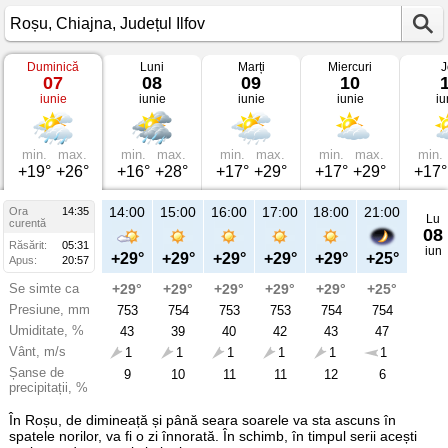
Duminică
Luni
Marți
Miercuri
J
Vremea
07
08
09
10
în
iunie
iunie
iunie
iunie
iu
Roșu
pe
07
iunie
2026
min.
max.
min.
max.
min.
max.
min.
max.
min.
Chiajna,
+19°
+26°
+16°
+28°
+17°
+29°
+17°
+29°
+17°
Județul
Ilfov
14:00
15:00
16:00
17:00
18:00
21:00
Ora
14:35
Lu
curentă
08
Răsărit:
05:31
iun
+29°
+29°
+29°
+29°
+29°
+25°
Apus:
20:57
Se simte ca
+29°
+29°
+29°
+29°
+29°
+25°
Presiune, mm
753
754
753
753
754
754
Umiditate, %
43
39
40
42
43
47
Vânt, m/s
1
1
1
1
1
1
Șanse de
9
10
11
11
12
6
precipitații, %
În Roșu, de dimineață și până seara soarele va sta ascuns în
spatele norilor, va fi o zi înnorată. În schimb, în timpul serii acești