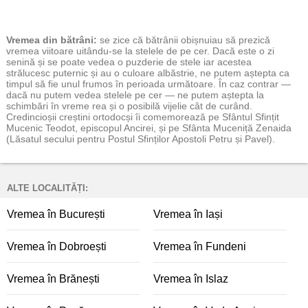
Vremea
din bătrâni:
se zice că bătrânii obișnuiau să prezică
vremea viitoare uitându-se la stelele de pe cer. Dacă este o zi
senină și se poate vedea o puzderie de stele iar acestea
strălucesc puternic și au o culoare albăstrie, ne putem aștepta ca
timpul să fie unul frumos în perioada următoare. În caz contrar —
dacă nu putem vedea stelele pe cer — ne putem aștepta la
schimbări în vreme rea și o posibilă vijelie cât de curând.
Credincioșii creștini ortodocși îi comemorează pe Sfântul Sfințit
Mucenic Teodot, episcopul Ancirei, și pe Sfânta Muceniță Zenaida
(Lăsatul secului pentru Postul Sfinților Apostoli Petru și Pavel).
ALTE LOCALITĂȚI:
Vremea în București
Vremea în Iași
Vremea în Dobroești
Vremea în Fundeni
Vremea în Brănești
Vremea în Islaz