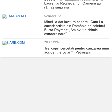
Laurențiu Reghecampf. Oamenii au
rămas surprinși
CANCAN.RO
Minelli a dat lovitura carierei! Cum l-a
cucerit artista din România pe celebrul
Busta Rhymes: „Am avut o chimie
extraordinară”
ZIARE.COM
Trei copii, cercetați pentru cauzarea unui
accident feroviar în Petroșani