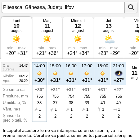
Luni
Marți
Miercuri
Joi
Vi
Vremea
10
11
12
13
în
august
august
august
august
au
Piteasca
Găneasa,
Județul
Ilfov
min.
max.
min.
max.
min.
max.
min.
max.
min.
+20°
+31°
+21°
+36°
+24°
+34°
+23°
+29°
+20°
14:00
15:00
16:00
17:00
18:00
21:00
Ora
14:47
Ma
curentă
11
Răsărit:
06:12
aug
+30°
+31°
+31°
+31°
+31°
+27°
Apus:
20:29
Se simte ca
+30°
+31°
+31°
+31°
+31°
+27°
Presiune, mm
755
755
754
755
755
756
Umiditate, %
38
37
38
39
40
49
Vânt, m/s
1
1
1
1
1
1
Șanse de
2
2
2
2
2
2
precipitații, %
Începutul acestei zile ne va întâmpina cu un cer senin, va fi o
vreme însorită. Cerul se va păstra senin pe tot parcursul zilei și nu