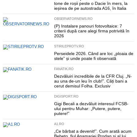
tone de roșii peste o Dacie în mers, la
ieșirea de pe autostrada A16, în Italia
OBSERVATORNEWS.RO
(P) Instalare panouri fotovoltaice: 7
criterii după care alegi firma potrivită în
2026
STIRILEPROTV.RO
Perseidele 2026. Când are loc „ploaia de
stele” și unde poate fi observată
FANATIK.RO
Dezvăluiri incredibile de la CFR Cluj. „N-
au una de-un leu în club!”. Câți bani a
cerut demisul Folha. Exclusiv
DIGISPORT.RO
Gigi Becali a dezvăluit interesul FCSB-
ului pentru Muhar: „Putere, putere,
putere!”
A1.RO
„Ce bărbat a devenit!”. Cum arată acum
Bebeto, fiul Anamariei Prodan și al lui