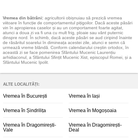
Vremea
din bătrâni:
agricultorii obișnuiau să prezică vremea
viitoare în funcție de comportamentul pițigoilor. Dacă aceste păsări
vin în apropierea caselor și au un comportament foarte agitat,
atunci a doua zi va fi una cu mult frig, ploaie sau vânt puternic
dinspre nord. În schimb, dacă aceste păsări se aud ciripind înainte
de răsăritul soarelui în dimineața acestei zile, atunci e semn că
urmează vreme blândă. Conform calendarului creștin ortodox, în
această zi se face pomenirea Sfântului Mucenic Laurențiu
arhidiaconul, a Sfântului Sfințit Mucenic Xist, episcopul Romei, și a
Sfântului Mucenic Ipolit.
ALTE LOCALITĂȚI:
Vremea în București
Vremea în Iași
Vremea în Șindrilița
Vremea în Mogoșoaia
Vremea în Dragomirești-
Vremea în Dragomirești-
Vale
Deal