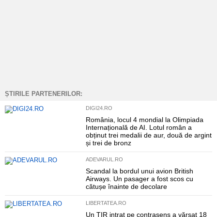
ȘTIRILE PARTENERILOR:
DIGI24.RO
România, locul 4 mondial la Olimpiada
Internațională de AI. Lotul român a
obținut trei medalii de aur, două de argint
și trei de bronz
ADEVARUL.RO
Scandal la bordul unui avion British
Airways. Un pasager a fost scos cu
cătușe înainte de decolare
LIBERTATEA.RO
Un TIR intrat pe contrasens a vărsat 18