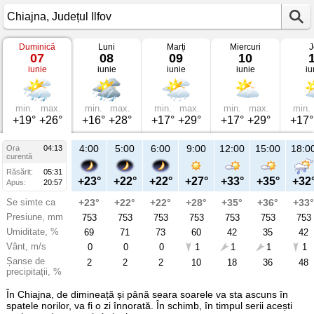
Duminică
Luni
Marți
Miercuri
J
Vremea
07
08
09
10
în
iunie
iunie
iunie
iunie
iu
Chiajna
pe
07
iunie
2026
min.
max.
min.
max.
min.
max.
min.
max.
min.
Județul
+19°
+26°
+16°
+28°
+17°
+29°
+17°
+29°
+17°
Ilfov
4:00
5:00
6:00
9:00
12:00
15:00
18:0
Ora
04:13
curentă
Răsărit:
05:31
+23°
+22°
+22°
+27°
+33°
+35°
+32
Apus:
20:57
Se simte ca
+23°
+22°
+22°
+28°
+35°
+36°
+33°
Presiune, mm
753
753
753
753
753
753
753
Umiditate, %
69
71
73
60
42
35
42
Vânt, m/s
0
0
0
1
1
1
1
Șanse de
2
2
2
10
18
36
48
precipitații, %
În Chiajna, de dimineață și până seara soarele va sta ascuns în
spatele norilor, va fi o zi înnorată. În schimb, în timpul serii acești