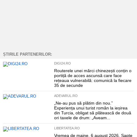
ȘTIRILE PARTENERILOR:
DIGI24.RO
Routerele unei mărci chinezești conțin o
portiță de acces ascunsă care face
rețeaua vulnerabilă: comunică la fiecare
35 de secunde
ADEVARUL.RO
„Ne-au pus să plătim din nou.”
Experiența unui turist român la ieșirea
din Turcia, obligat să plătească de două
ori taxele de drum: „Aveam...
LIBERTATEA.RO
Vremea de maine, 6 august 2026. Șapte