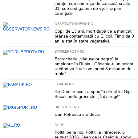
județe, sub cod roșu de caniculă și alte
31, sub cod galben de vijelii și ploi
torențiale
OBSERVATORNEWS.RO
Copil de 13 ani, mort după ce a mâncat
brânză contaminată cu E. coli. Timp de 9
ani a stat în stare vegetativă
STIRILEPROTV.RO
Escrocheria „văduvelor negre” ia
amploare în Rusia. „Găsește-ți un soldat
și când va fi ucis vei primi 8 milioane de
ruble”
FANATIK.RO
Ilie Dumitrescu i-a spus în direct lui Gigi
Becali unde greșește: „Îl distrugi!”
DIGISPORT.RO
Dan Petrescu s-a decis
A1.RO
Poftiți pe la noi: Poftiți la întrecere, 5
august 2026. Jean de la Craiova, show