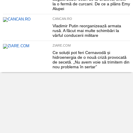
la o fermă de curcani. De ce a plâns Emy
Alupei
CANCAN.RO
Vladimir Putin reorganizează armata
rusă. A făcut mai multe schimbări la
vârful conducerii militare
ZIARE.COM
Ce soluții pot feri Cernavodă și
hidroenergia de o nouă criză provocată
de secetă. „Nu avem voie să trimitem din
nou problema în sertar”