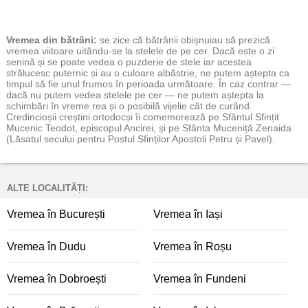
Vremea
din bătrâni:
se zice că bătrânii obișnuiau să prezică
vremea viitoare uitându-se la stelele de pe cer. Dacă este o zi
senină și se poate vedea o puzderie de stele iar acestea
strălucesc puternic și au o culoare albăstrie, ne putem aștepta ca
timpul să fie unul frumos în perioada următoare. În caz contrar —
dacă nu putem vedea stelele pe cer — ne putem aștepta la
schimbări în vreme rea și o posibilă vijelie cât de curând.
Credincioșii creștini ortodocși îi comemorează pe Sfântul Sfințit
Mucenic Teodot, episcopul Ancirei, și pe Sfânta Muceniță Zenaida
(Lăsatul secului pentru Postul Sfinților Apostoli Petru și Pavel).
ALTE LOCALITĂȚI:
Vremea în București
Vremea în Iași
Vremea în Dudu
Vremea în Roșu
Vremea în Dobroești
Vremea în Fundeni