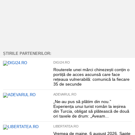
ȘTIRILE PARTENERILOR:
DIGI24.RO
Routerele unei mărci chinezești conțin o
portiță de acces ascunsă care face
rețeaua vulnerabilă: comunică la fiecare
35 de secunde
ADEVARUL.RO
„Ne-au pus să plătim din nou.”
Experiența unui turist român la ieșirea
din Turcia, obligat să plătească de două
ori taxele de drum: „Aveam...
LIBERTATEA.RO
Vremea de maine, 6 august 2026. Șapte