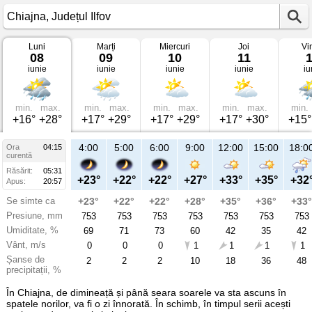
Luni
Marți
Miercuri
Joi
Vi
Vremea
08
09
10
11
în
iunie
iunie
iunie
iunie
iu
Chiajna
pe
08
iunie
2026
min.
max.
min.
max.
min.
max.
min.
max.
min.
Județul
+16°
+28°
+17°
+29°
+17°
+29°
+17°
+30°
+15°
Ilfov
4:00
5:00
6:00
9:00
12:00
15:00
18:0
Ora
04:15
curentă
Răsărit:
05:31
+23°
+22°
+22°
+27°
+33°
+35°
+32
Apus:
20:57
Se simte ca
+23°
+22°
+22°
+28°
+35°
+36°
+33°
Presiune, mm
753
753
753
753
753
753
753
Umiditate, %
69
71
73
60
42
35
42
Vânt, m/s
0
0
0
1
1
1
1
Șanse de
2
2
2
10
18
36
48
precipitații, %
În Chiajna, de dimineață și până seara soarele va sta ascuns în
spatele norilor, va fi o zi înnorată. În schimb, în timpul serii acești