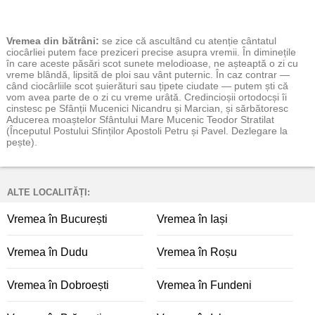
Vremea
din bătrâni:
se zice că ascultând cu atenție cântatul
ciocârliei putem face preziceri precise asupra vremii. În diminețile
în care aceste păsări scot sunete melodioase, ne așteaptă o zi cu
vreme blândă, lipsită de ploi sau vânt puternic. În caz contrar —
când ciocârliile scot șuierături sau țipete ciudate — putem ști că
vom avea parte de o zi cu vreme urâtă. Credincioșii ortodocși îi
cinstesc pe Sfânții Mucenici Nicandru și Marcian, și sărbătoresc
Aducerea moaștelor Sfântului Mare Mucenic Teodor Stratilat
(Începutul Postului Sfinților Apostoli Petru și Pavel. Dezlegare la
pește).
ALTE LOCALITĂȚI:
Vremea în București
Vremea în Iași
Vremea în Dudu
Vremea în Roșu
Vremea în Dobroești
Vremea în Fundeni