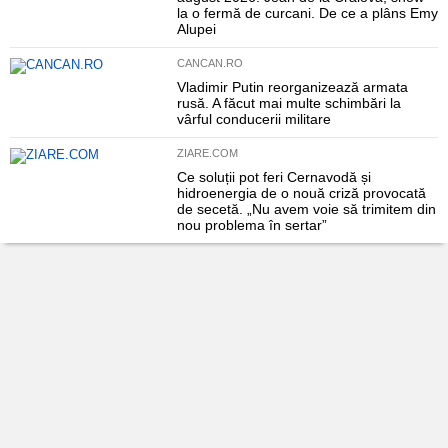
la o fermă de curcani. De ce a plâns Emy
Alupei
CANCAN.RO
Vladimir Putin reorganizează armata
rusă. A făcut mai multe schimbări la
vârful conducerii militare
ZIARE.COM
Ce soluții pot feri Cernavodă și
hidroenergia de o nouă criză provocată
de secetă. „Nu avem voie să trimitem din
nou problema în sertar”