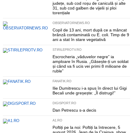
județe, sub cod roșu de caniculă și alte
31, sub cod galben de vijelii și ploi
torențiale
OBSERVATORNEWS.RO
Copil de 13 ani, mort după ce a mâncat
brânză contaminată cu E. coli. Timp de 9
ani a stat în stare vegetativă
STIRILEPROTV.RO
Escrocheria „văduvelor negre” ia
amploare în Rusia. „Găsește-ți un soldat
și când va fi ucis vei primi 8 milioane de
ruble”
FANATIK.RO
Ilie Dumitrescu i-a spus în direct lui Gigi
Becali unde greșește: „Îl distrugi!”
DIGISPORT.RO
Dan Petrescu s-a decis
A1.RO
Poftiți pe la noi: Poftiți la întrecere, 5
august 2026. Jean de la Craiova, show