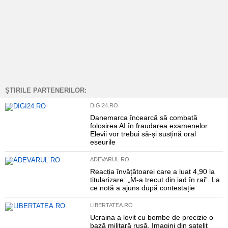
ȘTIRILE PARTENERILOR:
DIGI24.RO
Danemarca încearcă să combată
folosirea AI în fraudarea examenelor.
Elevii vor trebui să-și susțină oral
eseurile
ADEVARUL.RO
Reacția învățătoarei care a luat 4,90 la
titularizare: „M-a trecut din iad în rai”. La
ce notă a ajuns după contestație
LIBERTATEA.RO
Ucraina a lovit cu bombe de precizie o
bază militară rusă. Imagini din satelit