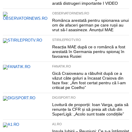
arată distrugeri importante I VIDEO
OBSERVATORNEWS.RO
Românca arestată pentru spionarea unui
om de afaceri german pe care rușii au
vrut să-l asasineze. Anunțul MAE
STIRILEPROTV.RO
Reacția MAE după ce o româncă a fost
arestată în Germania pentru spionaj în
favoarea Rusiei
FANATIK.RO
Gică Craioveanu a răbufnit după ce a
văzut câte goluri a încasat Craiova din
faze fixe: „Am fost certat pentru că l-am
criticat pe Coelho”
DIGISPORT.RO
Lovitură de proporții: Ioan Varga, gata să
renunțe la CFR și să preia alt club din
SuperLigă: „Acolo sunt toate condițiile”
A1.RO
Insula Iubirii – Reuniuni: Ce s-a întâmplat