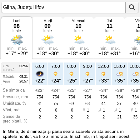
Luni
Marți
Miercuri
Joi
Vi
Vremea
08
09
10
11
în
iunie
iunie
iunie
iunie
iu
Glina
pe
08
iunie
2026
min.
max.
min.
max.
min.
max.
min.
max.
min.
Județul
+17°
+29°
+18°
+30°
+18°
+30°
+18°
+31°
+16°
Ilfov
6:00
7:00
8:00
9:00
12:00
15:00
18:0
Ora
06:56
curentă
Răsărit:
05:31
+22°
+24°
+25°
+27°
+33°
+35°
+35
Apus:
20:57
Se simte ca
+22°
+24°
+25°
+27°
+34°
+36°
+36°
Presiune, mm
754
754
754
754
754
754
754
Umiditate, %
81
75
69
63
44
37
40
Vânt, m/s
0
0
0
1
1
1
1
Șanse de
2
2
2
2
2
21
35
precipitații, %
În Glina, de dimineață și până seara soarele va sta ascuns în
spatele norilor, va fi o zi înnorată. În schimb, în timpul serii acești