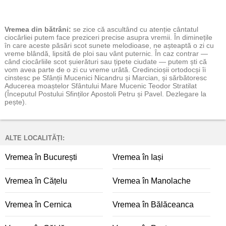
Vremea
din bătrâni:
se zice că ascultând cu atenție cântatul
ciocârliei putem face preziceri precise asupra vremii. În diminețile
în care aceste păsări scot sunete melodioase, ne așteaptă o zi cu
vreme blândă, lipsită de ploi sau vânt puternic. În caz contrar —
când ciocârliile scot șuierături sau țipete ciudate — putem ști că
vom avea parte de o zi cu vreme urâtă. Credincioșii ortodocși îi
cinstesc pe Sfânții Mucenici Nicandru și Marcian, și sărbătoresc
Aducerea moaștelor Sfântului Mare Mucenic Teodor Stratilat
(Începutul Postului Sfinților Apostoli Petru și Pavel. Dezlegare la
pește).
ALTE LOCALITĂȚI:
Vremea în București
Vremea în Iași
Vremea în Cățelu
Vremea în Manolache
Vremea în Cernica
Vremea în Bălăceanca