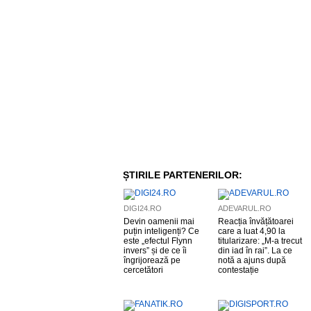
ȘTIRILE PARTENERILOR:
DIGI24.RO
ADEVARUL.RO
Devin oamenii mai
Reacția învățătoarei
puțin inteligenți? Ce
care a luat 4,90 la
este „efectul Flynn
titularizare: „M-a trecut
invers” și de ce îi
din iad în rai”. La ce
îngrijorează pe
notă a ajuns după
cercetători
contestație