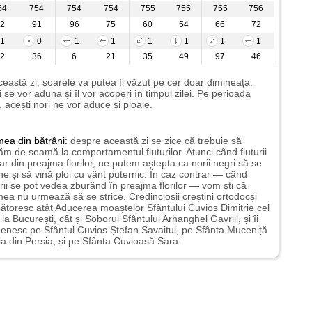
54
754
754
754
755
755
755
756
2
91
96
75
60
54
66
72
1
0
1
1
1
1
1
1
2
36
6
21
35
49
97
46
ceastă zi, soarele va putea fi văzut pe cer doar dimineața.
i se vor aduna și îl vor acoperi în timpul zilei. Pe perioada
i, acești nori ne vor aduce și ploaie.
mea
din bătrâni:
despre această zi se zice că trebuie să
m de seamă la comportamentul fluturilor. Atunci când fluturii
ar din preajma florilor, ne putem aștepta ca norii negri să se
e și să vină ploi cu vânt puternic. În caz contrar — când
urii se pot vedea zburând în preajma florilor — vom ști că
ea nu urmează să se strice. Credincioșii creștini ortodocși
ătoresc atât Aducerea moaștelor Sfântului Cuvios Dimitrie cel
la București, cât și Soborul Sfântului Arhanghel Gavriil, și îi
nesc pe Sfântul Cuvios Ștefan Savaitul, pe Sfânta Muceniță
a din Persia, și pe Sfânta Cuvioasă Sara.