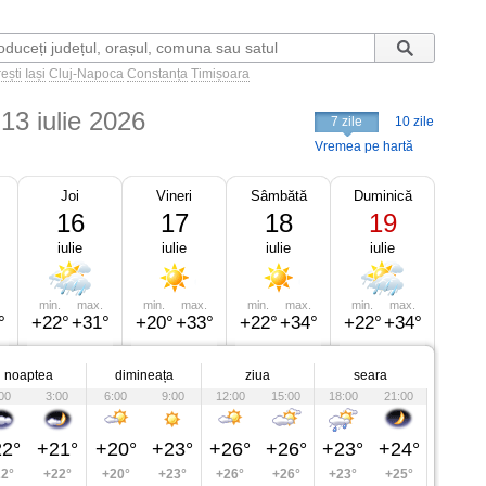
ești
Iași
Cluj-Napoca
Constanța
Timișoara
13 iulie 2026
7 zile
10 zile
Vremea pe hartă
Joi
Vineri
Sâmbătă
Duminică
16
17
18
19
iulie
iulie
iulie
iulie
min.
max.
min.
max.
min.
max.
min.
max.
°
+22°
+31°
+20°
+33°
+22°
+34°
+22°
+34°
noaptea
dimineața
ziua
seara
00
3:00
6:00
9:00
12:00
15:00
18:00
21:00
2°
+21°
+20°
+23°
+26°
+26°
+23°
+24°
2°
+22°
+20°
+23°
+26°
+26°
+23°
+25°