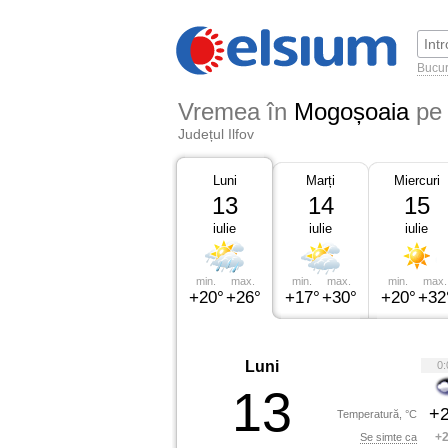
Bucur
Vremea în
Mogoșoaia
pe 
Județul Ilfov
Luni
Marți
Miercuri
13
14
15
iulie
iulie
iulie
min.
max.
min.
max.
min.
max.
+20°
+26°
+17°
+30°
+20°
+32
Luni
0:
13
+2
Temperatură, °C
+2
Se simte ca