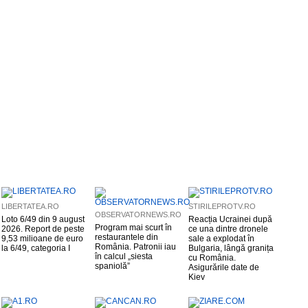
LIBERTATEA.RO
STIRILEPROTV.RO
OBSERVATORNEWS.RO
Loto 6/49 din 9 august
Reacția Ucrainei după
Program mai scurt în
2026. Report de peste
ce una dintre dronele
restaurantele din
9,53 milioane de euro
sale a explodat în
România. Patronii iau
la 6/49, categoria I
Bulgaria, lângă granița
în calcul „siesta
cu România.
spaniolă”
Asigurările date de
Kiev