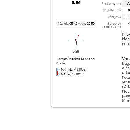
iulie
7
Presiune, mm
8
Umiditate, %
Vânt, m/s
4
Răsărit:
05:42
Apus:
20:59
Șanse de
precipitații, %
În a
Nori
seri
5:28
Vre
Extreme în ultimii 130 de ani
băgă
13 iulie:
disp
:
41.7°
(1959)
MAX
adun
:
9.0°
(1920)
MIN
flut
vrem
sărb
Nou 
pome
Mari