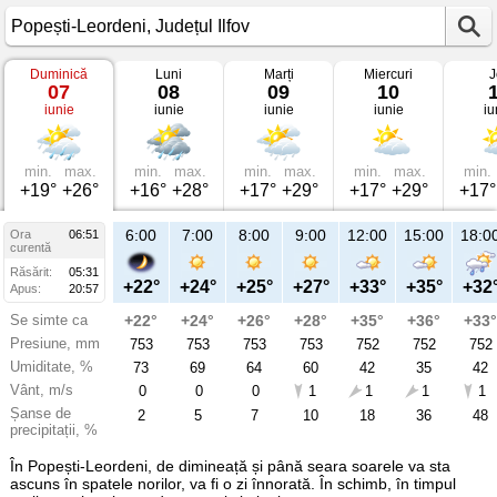
Duminică
Luni
Marți
Miercuri
J
Vremea
07
08
09
10
în
iunie
iunie
iunie
iunie
iu
Popești-
Leordeni
pe
07
iunie
min.
max.
min.
max.
min.
max.
min.
max.
min.
2026
+19°
+26°
+16°
+28°
+17°
+29°
+17°
+29°
+17°
Județul
Ilfov
6:00
7:00
8:00
9:00
12:00
15:00
18:0
Ora
06:51
curentă
Răsărit:
05:31
+22°
+24°
+25°
+27°
+33°
+35°
+32
Apus:
20:57
Se simte ca
+22°
+24°
+26°
+28°
+35°
+36°
+33°
Presiune, mm
753
753
753
753
752
752
752
Umiditate, %
73
69
64
60
42
35
42
Vânt, m/s
0
0
0
1
1
1
1
Șanse de
2
5
7
10
18
36
48
precipitații, %
În Popești-Leordeni, de dimineață și până seara soarele va sta
ascuns în spatele norilor, va fi o zi înnorată. În schimb, în timpul