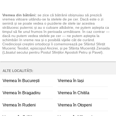
Vremea
din bătrâni:
se zice că bătrânii obișnuiau să prezică
vremea viitoare uitându-se la stelele de pe cer. Dacă este o zi
senină și se poate vedea o puzderie de stele iar acestea
strălucesc puternic și au o culoare albăstrie, ne putem aștepta ca
timpul să fie unul frumos în perioada următoare. În caz contrar —
dacă nu putem vedea stelele pe cer — ne putem aștepta la
schimbări în vreme rea și o posibilă vijelie cât de curând.
Credincioșii creștini ortodocși îi comemorează pe Sfântul Sfințit
Mucenic Teodot, episcopul Ancirei, și pe Sfânta Muceniță Zenaida
(Lăsatul secului pentru Postul Sfinților Apostoli Petru și Pavel).
ALTE LOCALITĂȚI:
Vremea în București
Vremea în Iași
Vremea în Bragadiru
Vremea în Chitila
Vremea în Rudeni
Vremea în Otopeni