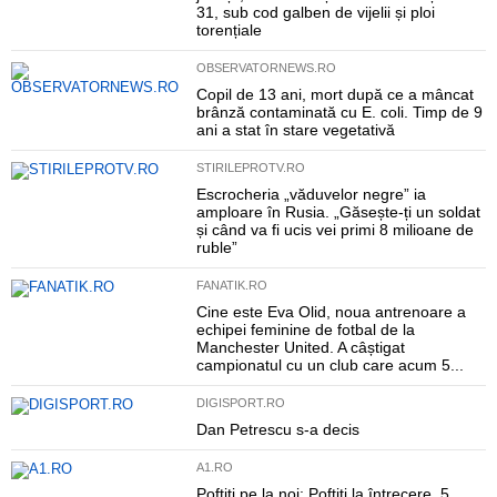
31, sub cod galben de vijelii și ploi
torențiale
OBSERVATORNEWS.RO
Copil de 13 ani, mort după ce a mâncat
brânză contaminată cu E. coli. Timp de 9
ani a stat în stare vegetativă
STIRILEPROTV.RO
Escrocheria „văduvelor negre” ia
amploare în Rusia. „Găsește-ți un soldat
și când va fi ucis vei primi 8 milioane de
ruble”
FANATIK.RO
Cine este Eva Olid, noua antrenoare a
echipei feminine de fotbal de la
Manchester United. A câștigat
campionatul cu un club care acum 5...
DIGISPORT.RO
Dan Petrescu s-a decis
A1.RO
Poftiți pe la noi: Poftiți la întrecere, 5