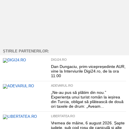
ȘTIRILE PARTENERILOR:
DIGI24.RO
Dan Dungaciu, prim-vicepreședinte AUR,
vine la Interviurile Digi24.ro, de la ora
11.00
ADEVARUL.RO
„Ne-au pus să plătim din nou.”
Experiența unui turist român la ieșirea
din Turcia, obligat să plătească de două
ori taxele de drum: „Aveam...
LIBERTATEA.RO
Vremea de mâine, 6 august 2026. Șapte
județe, sub cod roșu de caniculă și alte