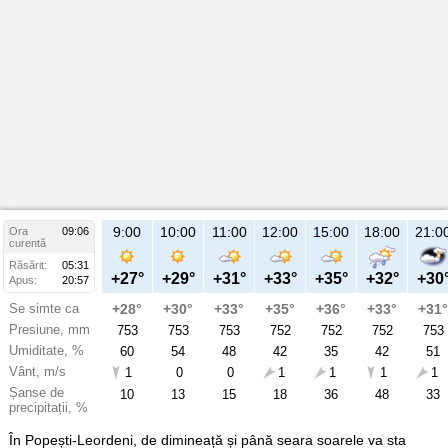
9:00
10:00
11:00
12:00
15:00
18:00
21:0
Ora
09:06
curentă
Răsărit:
05:31
+27°
+29°
+31°
+33°
+35°
+32°
+30
Apus:
20:57
Se simte ca
+28°
+30°
+33°
+35°
+36°
+33°
+31°
Presiune, mm
753
753
753
752
752
752
753
Umiditate, %
60
54
48
42
35
42
51
Vânt, m/s
1
0
0
1
1
1
1
Șanse de
10
13
15
18
36
48
33
precipitații, %
În Popești-Leordeni, de dimineață și până seara soarele va sta