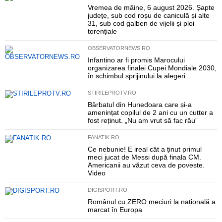
Vremea de mâine, 6 august 2026. Șapte
județe, sub cod roșu de caniculă și alte
31, sub cod galben de vijelii și ploi
torențiale
OBSERVATORNEWS.RO
Infantino ar fi promis Marocului
organizarea finalei Cupei Mondiale 2030,
în schimbul sprijinului la alegeri
STIRILEPROTV.RO
Bărbatul din Hunedoara care și-a
amenințat copilul de 2 ani cu un cutter a
fost reținut. „Nu am vrut să fac rău”
FANATIK.RO
Ce nebunie! E ireal cât a ținut primul
meci jucat de Messi după finala CM.
Americanii au văzut ceva de poveste.
Video
DIGISPORT.RO
Românul cu ZERO meciuri la națională a
marcat în Europa