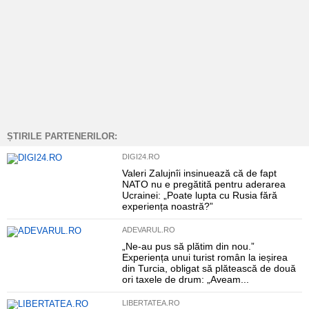
ȘTIRILE PARTENERILOR:
DIGI24.RO
Valeri Zalujnîi insinuează că de fapt
NATO nu e pregătită pentru aderarea
Ucrainei: „Poate lupta cu Rusia fără
experiența noastră?”
ADEVARUL.RO
„Ne-au pus să plătim din nou.”
Experiența unui turist român la ieșirea
din Turcia, obligat să plătească de două
ori taxele de drum: „Aveam...
LIBERTATEA.RO