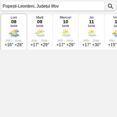
Luni
Marți
Miercuri
Joi
Vi
Vremea
08
09
10
11
în
iunie
iunie
iunie
iunie
iu
Popești-
Leordeni
pe
08
iunie
min.
max.
min.
max.
min.
max.
min.
max.
min.
2026
+16°
+28°
+17°
+29°
+17°
+29°
+17°
+30°
+15°
Județul
Ilfov