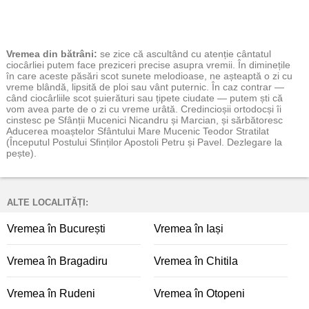
Vremea
din bătrâni:
se zice că ascultând cu atenție cântatul
ciocârliei putem face preziceri precise asupra vremii. În diminețile
în care aceste păsări scot sunete melodioase, ne așteaptă o zi cu
vreme blândă, lipsită de ploi sau vânt puternic. În caz contrar —
când ciocârliile scot șuierături sau țipete ciudate — putem ști că
vom avea parte de o zi cu vreme urâtă. Credincioșii ortodocși îi
cinstesc pe Sfânții Mucenici Nicandru și Marcian, și sărbătoresc
Aducerea moaștelor Sfântului Mare Mucenic Teodor Stratilat
(Începutul Postului Sfinților Apostoli Petru și Pavel. Dezlegare la
pește).
ALTE LOCALITĂȚI:
Vremea în București
Vremea în Iași
Vremea în Bragadiru
Vremea în Chitila
Vremea în Rudeni
Vremea în Otopeni