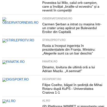
Povestea lui Milo, calul orb campion,
care a învățat „braille-ul ecvestru” și a
revenit în competiții
OBSERVATORNEWS.RO
Carmen Șerban a intrat cu mașina într-
un crater uriaș apărut pe Bulevardul
Eroilor din Capitală
STIRILEPROTV.RO
Rusia a început ingerința în
prezidențialele din Franța. Ministru:
„Alegerile sunt ca un bar deschis”
FANATIK.RO
Dinamo, lovitura de ultimă oră a lui
Adrian Mazilu. „A semnat!”
DIGISPORT.RO
Filipe Coelho, băgat în ședință de Mihai
Rotaru după KuPS - Universitatea
Craiova 1-1
A1.RO
(P) Platforma WINBET și importanța unei