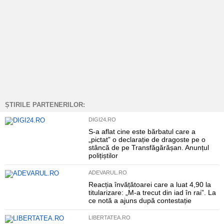
ȘTIRILE PARTENERILOR:
DIGI24.RO
S-a aflat cine este bărbatul care a
„pictat” o declarație de dragoste pe o
stâncă de pe Transfăgărășan. Anunțul
polițiștilor
ADEVARUL.RO
Reacția învățătoarei care a luat 4,90 la
titularizare: „M-a trecut din iad în rai”. La
ce notă a ajuns după contestație
LIBERTATEA.RO