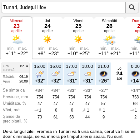
Miercuri
Joi
Vineri
Sâmbătă
Dum
Vremea
23
24
25
26
în
aprilie
aprilie
aprilie
aprilie
apr
Tunari
pe
23
aprilie
2025
min.
max.
min.
max.
min.
max.
min.
max.
min.
Județul
+11°
+22°
+8°
+23°
+10°
+25°
+11°
+21°
+11°
Ilfov
15:00
16:00
17:00
18:00
21:00
0:00
Ora
15:14
Jo
curentă
24
Răsărit:
06:19
apr
+32°
+32°
+31°
+31°
+26°
+14
Apus:
20:09
Se simte ca
+34°
+34°
+33°
+33°
+27°
+14°
Presiune, mm
754
754
754
754
754
753
Umiditate, %
47
47
47
47
57
68
Vânt, m/s
1
0
0
1
1
1
Șanse de
70
61
53
44
9
2
precipitații, %
De-a lungul zilei, vremea în Tunari va fi una calmă, cerul va fi senin
doar dimineața, se va înnora pe timpul zilei și seara. Nu sunt