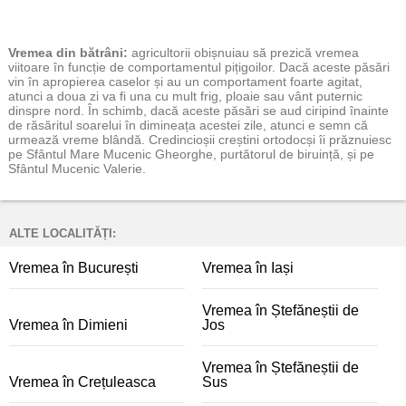
Vremea
din bătrâni:
agricultorii obișnuiau să prezică vremea
viitoare în funcție de comportamentul pițigoilor. Dacă aceste păsări
vin în apropierea caselor și au un comportament foarte agitat,
atunci a doua zi va fi una cu mult frig, ploaie sau vânt puternic
dinspre nord. În schimb, dacă aceste păsări se aud ciripind înainte
de răsăritul soarelui în dimineața acestei zile, atunci e semn că
urmează vreme blândă. Credincioșii creștini ortodocși îi prăznuiesc
pe Sfântul Mare Mucenic Gheorghe, purtătorul de biruință, și pe
Sfântul Mucenic Valerie.
ALTE LOCALITĂȚI:
Vremea în București
Vremea în Iași
Vremea în Ștefăneștii de
Vremea în Dimieni
Jos
Vremea în Ștefăneștii de
Vremea în Crețuleasca
Sus