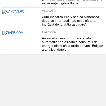
experiențe digitale fluide
CANCAN.RO
Cum încearcă Ella Vișan să slăbească
după ce internauții i-au spus că „s-a
îngrășat de la atâta asumare”
ZIARE.COM
Au ascultat sau nu românii apelul
autorităților de a reduce consumul de
energie electrică la orele de vârf. Bolojan
a analizat datele