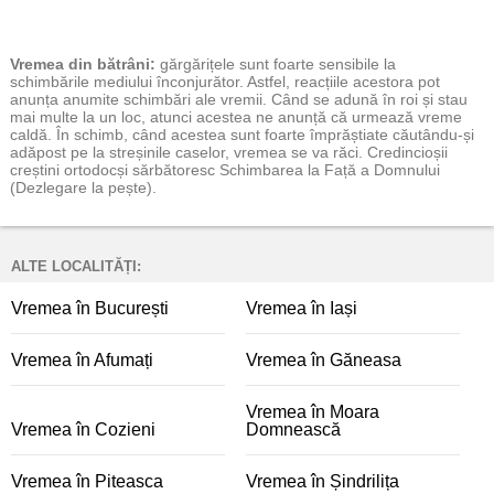
Vremea
din bătrâni:
gărgărițele sunt foarte sensibile la
schimbările mediului înconjurător. Astfel, reacțiile acestora pot
anunța anumite schimbări ale vremii. Când se adună în roi și stau
mai multe la un loc, atunci acestea ne anunță că urmează vreme
caldă. În schimb, când acestea sunt foarte împrăștiate căutându-și
adăpost pe la streșinile caselor, vremea se va răci. Credincioșii
creștini ortodocși sărbătoresc Schimbarea la Față a Domnului
(Dezlegare la pește).
ALTE LOCALITĂȚI:
Vremea în București
Vremea în Iași
Vremea în Afumați
Vremea în Găneasa
Vremea în Moara
Vremea în Cozieni
Domnească
Vremea în Piteasca
Vremea în Șindrilița