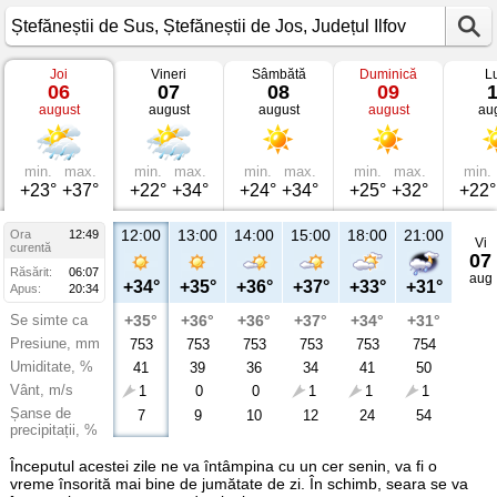
Joi
Vineri
Sâmbătă
Duminică
L
Vremea
06
07
08
09
în
august
august
august
august
au
Ștefăneștii
de
Sus
Ștefăneștii
de
min.
max.
min.
max.
min.
max.
min.
max.
min.
Jos,
+23°
+37°
+22°
+34°
+24°
+34°
+25°
+32°
+22°
Județul
Ilfov
12:00
13:00
14:00
15:00
18:00
21:00
Ora
12:49
Vi
curentă
07
Răsărit:
06:07
aug
+34°
+35°
+36°
+37°
+33°
+31°
Apus:
20:34
Se simte ca
+35°
+36°
+36°
+37°
+34°
+31°
Presiune, mm
753
753
753
753
753
754
Umiditate, %
41
39
36
34
41
50
Vânt, m/s
1
0
0
1
1
1
Șanse de
7
9
10
12
24
54
precipitații, %
Începutul acestei zile ne va întâmpina cu un cer senin, va fi o
vreme însorită mai bine de jumătate de zi. În schimb, seara se va