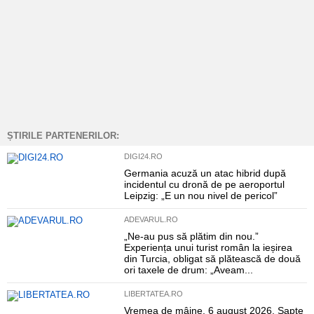
ȘTIRILE PARTENERILOR:
DIGI24.RO
Germania acuză un atac hibrid după
incidentul cu dronă de pe aeroportul
Leipzig: „E un nou nivel de pericol”
ADEVARUL.RO
„Ne-au pus să plătim din nou.”
Experiența unui turist român la ieșirea
din Turcia, obligat să plătească de două
ori taxele de drum: „Aveam...
LIBERTATEA.RO
Vremea de mâine, 6 august 2026. Șapte