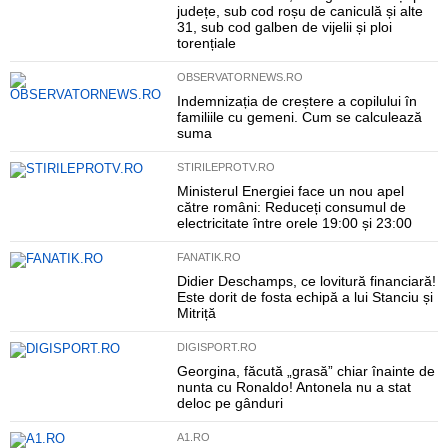
județe, sub cod roșu de caniculă și alte
31, sub cod galben de vijelii și ploi
torențiale
OBSERVATORNEWS.RO
Indemnizația de creștere a copilului în
familiile cu gemeni. Cum se calculează
suma
STIRILEPROTV.RO
Ministerul Energiei face un nou apel
către români: Reduceți consumul de
electricitate între orele 19:00 și 23:00
FANATIK.RO
Didier Deschamps, ce lovitură financiară!
Este dorit de fosta echipă a lui Stanciu și
Mitriță
DIGISPORT.RO
Georgina, făcută „grasă” chiar înainte de
nunta cu Ronaldo! Antonela nu a stat
deloc pe gânduri
A1.RO