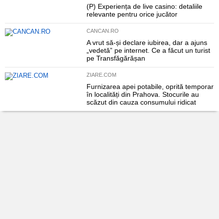
(P) Experiența de live casino: detaliile
relevante pentru orice jucător
CANCAN.RO
A vrut să-și declare iubirea, dar a ajuns
„vedetă” pe internet. Ce a făcut un turist
pe Transfăgărășan
ZIARE.COM
Furnizarea apei potabile, oprită temporar
în localități din Prahova. Stocurile au
scăzut din cauza consumului ridicat