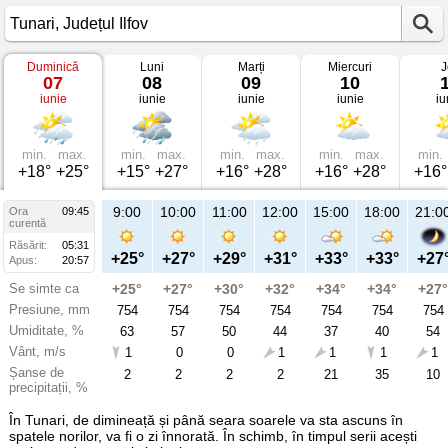
Duminică
Luni
Marți
Miercuri
J
Vremea
07
08
09
10
în
iunie
iunie
iunie
iunie
iu
Tunari
pe
07
iunie
2026
min.
max.
min.
max.
min.
max.
min.
max.
min.
Județul
+18°
+25°
+15°
+27°
+16°
+28°
+16°
+28°
+16°
Ilfov
9:00
10:00
11:00
12:00
15:00
18:00
21:0
Ora
09:45
curentă
Răsărit:
05:31
+25°
+27°
+29°
+31°
+33°
+33°
+27
Apus:
20:57
Se simte ca
+25°
+27°
+30°
+32°
+34°
+34°
+27°
Presiune, mm
754
754
754
754
754
754
754
Umiditate, %
63
57
50
44
37
40
54
Vânt, m/s
1
0
0
1
1
1
1
Șanse de
2
2
2
2
21
35
10
precipitații, %
În Tunari, de dimineață și până seara soarele va sta ascuns în
spatele norilor, va fi o zi înnorată. În schimb, în timpul serii acești