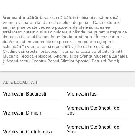
Vremea
din bătrâni:
se zice că bătrânii obișnuiau să prezică
vremea viitoare uitându-se la stelele de pe cer. Dacă este o zi
senină și se poate vedea o puzderie de stele iar acestea
strălucesc puternic și au o culoare albăstrie, ne putem aștepta ca
timpul să fie unul frumos în perioada următoare. În caz contrar —
dacă nu putem vedea stelele pe cer — ne putem aștepta la
schimbări în vreme rea și o posibilă vijelie cât de curând.
Credincioșii creștini ortodocși îi comemorează pe Sfântul Sfințit
Mucenic Teodot, episcopul Ancirei, și pe Sfânta Muceniță Zenaida
(Lăsatul secului pentru Postul Sfinților Apostoli Petru și Pavel).
ALTE LOCALITĂȚI:
Vremea în București
Vremea în Iași
Vremea în Ștefăneștii de
Vremea în Dimieni
Jos
Vremea în Ștefăneștii de
Vremea în Crețuleasca
Sus