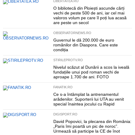
LIBERTATEA.RO
O bibliotecă din Ploiești ascunde cărți
vechi de peste 500 de ani, iar cel mai
valoros volum pe care îl poți lua acasă
are peste un secol
OBSERVATORNEWS.RO
Guvernul le dă 200.000 de euro
românilor din Diaspora. Care este
condiția
STIRILEPROTV.RO
Nivelul scăzut al Dunării a scos la iveală
fundațiile unui pod roman vechi de
aproape 1.700 de ani. FOTO
FANATIK.RO
Ce s-a întâmplat la antrenamentul
arădenilor. Suporterii lui UTA au venit
special înaintea jocului cu Rapid
DIGISPORT.RO
David Popovici, la plecarea din România:
„Paris îmi poartă un pic de noroc”.
Urmează să participe la CE de înot