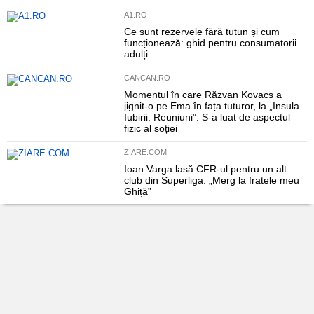
A1.RO
Ce sunt rezervele fără tutun și cum
funcționează: ghid pentru consumatorii
adulți
CANCAN.RO
Momentul în care Răzvan Kovacs a
jignit-o pe Ema în fața tuturor, la „Insula
Iubirii: Reuniuni”. S-a luat de aspectul
fizic al soției
ZIARE.COM
Ioan Varga lasă CFR-ul pentru un alt
club din Superliga: „Merg la fratele meu
Ghiță”