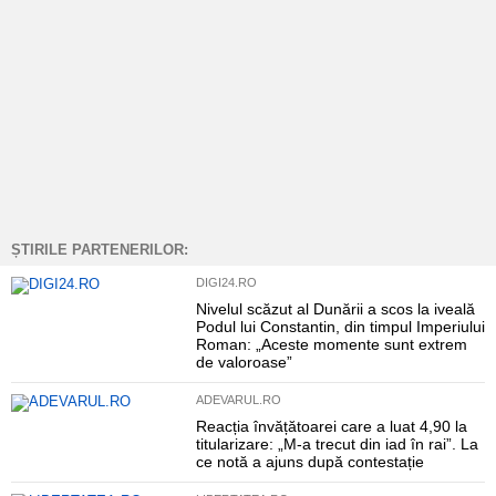
ȘTIRILE PARTENERILOR:
DIGI24.RO
Nivelul scăzut al Dunării a scos la iveală
Podul lui Constantin, din timpul Imperiului
Roman: „Aceste momente sunt extrem
de valoroase”
ADEVARUL.RO
Reacția învățătoarei care a luat 4,90 la
titularizare: „M-a trecut din iad în rai”. La
ce notă a ajuns după contestație