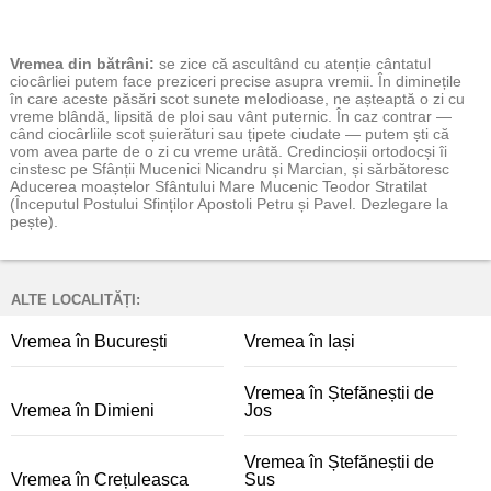
Vremea
din bătrâni:
se zice că ascultând cu atenție cântatul
ciocârliei putem face preziceri precise asupra vremii. În diminețile
în care aceste păsări scot sunete melodioase, ne așteaptă o zi cu
vreme blândă, lipsită de ploi sau vânt puternic. În caz contrar —
când ciocârliile scot șuierături sau țipete ciudate — putem ști că
vom avea parte de o zi cu vreme urâtă. Credincioșii ortodocși îi
cinstesc pe Sfânții Mucenici Nicandru și Marcian, și sărbătoresc
Aducerea moaștelor Sfântului Mare Mucenic Teodor Stratilat
(Începutul Postului Sfinților Apostoli Petru și Pavel. Dezlegare la
pește).
ALTE LOCALITĂȚI:
Vremea în București
Vremea în Iași
Vremea în Ștefăneștii de
Vremea în Dimieni
Jos
Vremea în Ștefăneștii de
Vremea în Crețuleasca
Sus