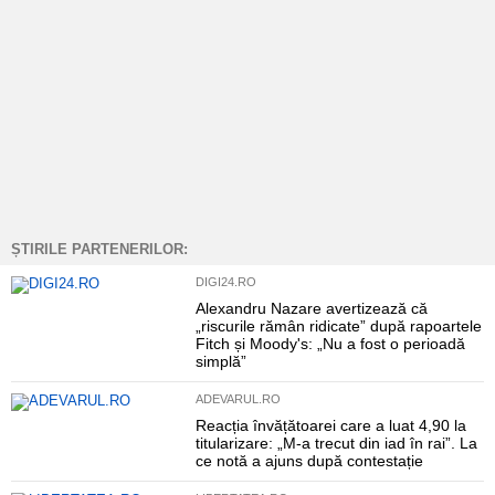
ȘTIRILE PARTENERILOR:
DIGI24.RO
Alexandru Nazare avertizează că
„riscurile rămân ridicate” după rapoartele
Fitch și Moody's: „Nu a fost o perioadă
simplă”
ADEVARUL.RO
Reacția învățătoarei care a luat 4,90 la
titularizare: „M-a trecut din iad în rai”. La
ce notă a ajuns după contestație