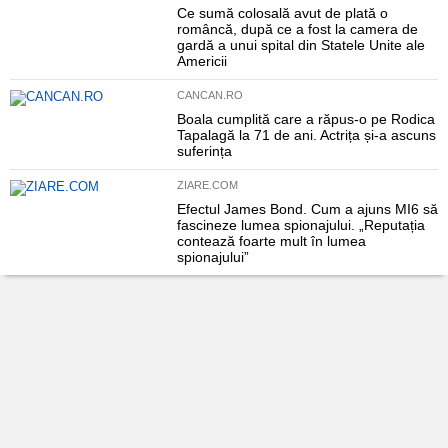
Ce sumă colosală avut de plată o
româncă, după ce a fost la camera de
gardă a unui spital din Statele Unite ale
Americii
CANCAN.RO
Boala cumplită care a răpus-o pe Rodica
Tapalagă la 71 de ani. Actrița și-a ascuns
suferința
ZIARE.COM
Efectul James Bond. Cum a ajuns MI6 să
fascineze lumea spionajului. „Reputația
contează foarte mult în lumea
spionajului”