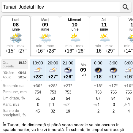
Luni
Marți
Miercuri
Joi
Vi
Vremea
08
09
10
11
în
iunie
iunie
iunie
iunie
iu
Tunari
pe
08
iunie
2026
min.
max.
min.
max.
min.
max.
min.
max.
min.
Județul
+15°
+27°
+16°
+28°
+16°
+28°
+16°
+29°
+14°
Ilfov
19:00
20:00
21:00
0:00
3:00
6:00
Ora
19:39
Ma
curentă
09
Răsărit:
05:31
iun
+28°
+27°
+26°
+18°
+17°
+16
Apus:
20:57
Se simte ca
+30°
+28°
+27°
+18°
+17°
+16°
Presiune, mm
754
753
753
753
755
755
Umiditate, %
51
53
54
87
94
97
Vânt, m/s
0
1
2
1
0
1
Șanse de
45
32
19
2
2
4
precipitații, %
În Tunari, de dimineață și până seara soarele va sta ascuns în
spatele norilor, va fi o zi înnorată. În schimb, în timpul serii acești