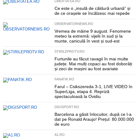
LIBERTATEA.RO
Ce este o „insulă de căldură urbană” și
de ce orașele se încălzesc mai repede
OBSERVATORNEWS.RO
Vremea de mâine 9 august. Fenomene
meteo la extremă: vijelii în sud și la
munte, caniculă în vest și sud-est
STIRILEPROTV.RO
Furtunile au făcut ravagii în mai multe
județe. Mai mulți copaci au fost doborâți
și zeci de mașini au fost avariate
FANATIK.RO
Farul – Csikszereda 3-1, LIVE VIDEO în
SuperLiga, etapa 4. Repriză
spectaculoasă la Ovidiu
DIGISPORT.RO
Barcelona a găsit înlocuitor, după ce l-a
dat pe Ronald Araujo! Prețul: 80.000.000
de euro
A1.RO