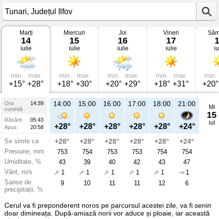
Marți
Miercuri
Joi
Vineri
Sâm
Vremea
14
15
16
17
în
iulie
iulie
iulie
iulie
iu
Tunari
pe
14
iulie
2026
min.
max.
min.
max.
min.
max.
min.
max.
min.
Județul
+15°
+28°
+18°
+30°
+20°
+29°
+18°
+31°
+20°
Ilfov
14:00
15:00
16:00
17:00
18:00
21:00
Ora
14:39
Mi
curentă
15
Răsărit:
05:43
iul
+28°
+28°
+28°
+28°
+28°
+24°
Apus:
20:58
Se simte ca
+28°
+28°
+28°
+28°
+28°
+24°
Presiune, mm
753
754
753
753
754
754
Umiditate, %
43
39
40
42
43
47
Vânt, m/s
1
1
1
1
1
1
Șanse de
9
10
11
11
12
6
precipitații, %
Cerul va fi preponderent noros pe parcursul acestei zile, va fi senin
doar dimineața. După-amiază norii vor aduce și ploaie, iar această