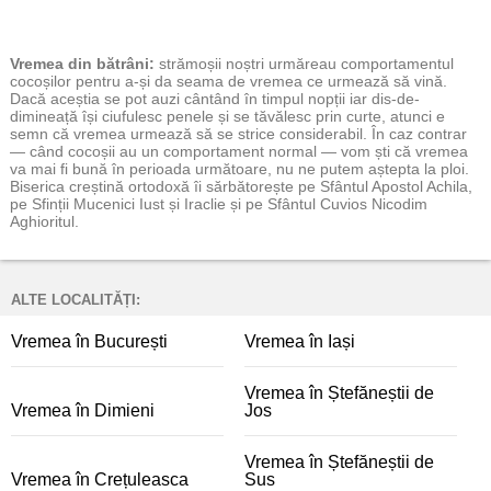
Vremea
din bătrâni:
strămoșii noștri urmăreau comportamentul
cocoșilor pentru a-și da seama de vremea ce urmează să vină.
Dacă aceștia se pot auzi cântând în timpul nopții iar dis-de-
dimineață își ciufulesc penele și se tăvălesc prin curte, atunci e
semn că vremea urmează să se strice considerabil. În caz contrar
— când cocoșii au un comportament normal — vom ști că vremea
va mai fi bună în perioada următoare, nu ne putem aștepta la ploi.
Biserica creștină ortodoxă îi sărbătorește pe Sfântul Apostol Achila,
pe Sfinții Mucenici Iust și Iraclie și pe Sfântul Cuvios Nicodim
Aghioritul.
ALTE LOCALITĂȚI:
Vremea în București
Vremea în Iași
Vremea în Ștefăneștii de
Vremea în Dimieni
Jos
Vremea în Ștefăneștii de
Vremea în Crețuleasca
Sus