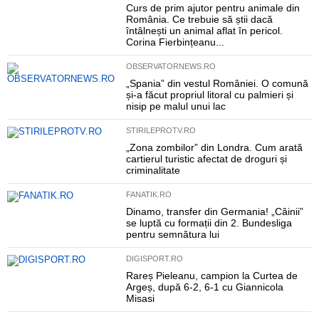
Curs de prim ajutor pentru animale din
România. Ce trebuie să știi dacă
întâlnești un animal aflat în pericol.
Corina Fierbințeanu...
OBSERVATORNEWS.RO
„Spania” din vestul României. O comună
și-a făcut propriul litoral cu palmieri și
nisip pe malul unui lac
STIRILEPROTV.RO
„Zona zombilor” din Londra. Cum arată
cartierul turistic afectat de droguri și
criminalitate
FANATIK.RO
Dinamo, transfer din Germania! „Câinii”
se luptă cu formații din 2. Bundesliga
pentru semnătura lui
DIGISPORT.RO
Rareș Pieleanu, campion la Curtea de
Argeș, după 6-2, 6-1 cu Giannicola
Misasi