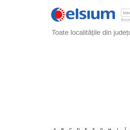
Bucur
Toate localitățile din jude
A
B
C
D
E
F
G
H
I
Î