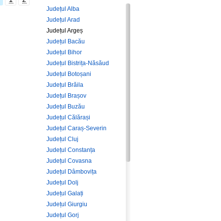
Județul Alba
Județul Arad
Județul Argeș
Județul Bacău
Județul Bihor
Județul Bistrița-Năsăud
Județul Botoșani
Județul Brăila
Județul Brașov
Județul Buzău
Județul Călărași
Județul Caraș-Severin
Județul Cluj
Județul Constanța
Județul Covasna
Județul Dâmbovița
Județul Dolj
Județul Galați
Județul Giurgiu
Județul Gorj