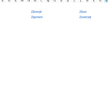
Zărnești
Zăvoi
Zigoneni
Zuvelcați