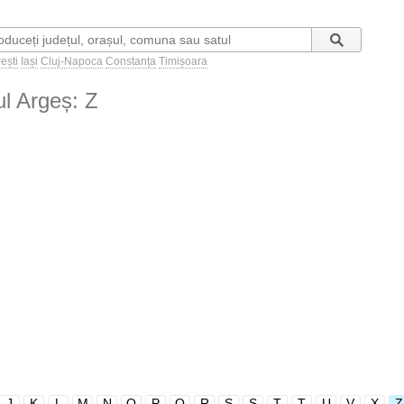
ești
Iași
Cluj-Napoca
Constanța
Timișoara
țul Argeș: Z
J
K
L
M
N
O
P
Q
R
S
Ș
T
Ț
U
V
X
Z