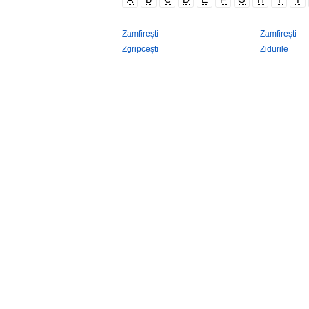
Zamfirești
Zamfirești
Zgripcești
Zidurile