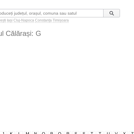
ești
Iași
Cluj-Napoca
Constanța
Timișoara
țul Călărași: G
J
K
L
M
N
O
P
Q
R
S
Ș
T
Ț
U
V
X
Z