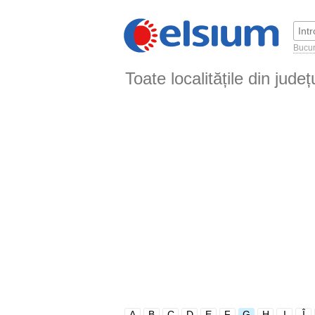
Bucur
Toate localitățile din jude
A
B
C
D
E
F
G
H
I
Î