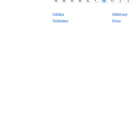
Gălățui
Gălbinași
Grădiștea
Gruiu