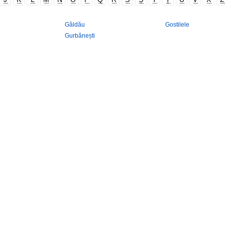
Gâldău
Gostilele
Gurbănești