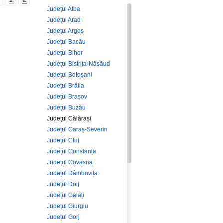
Județul Alba
Județul Arad
Județul Argeș
Județul Bacău
Județul Bihor
Județul Bistrița-Năsăud
Județul Botoșani
Județul Brăila
Județul Brașov
Județul Buzău
Județul Călărași
Județul Caraș-Severin
Județul Cluj
Județul Constanța
Județul Covasna
Județul Dâmbovița
Județul Dolj
Județul Galați
Județul Giurgiu
Județul Gorj