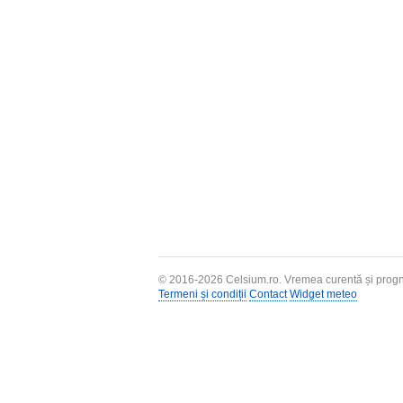
© 2016-2026
Celsium.ro
. Vremea curentă și progn
Termeni și condiții
Contact
Widget meteo