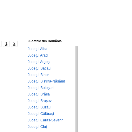
Județele din România
1
2
Județul Alba
Județul Arad
Județul Argeș
Județul Bacău
Județul Bihor
Județul Bistrița-Năsăud
Județul Botoșani
Județul Brăila
Județul Brașov
Județul Buzău
Județul Călărași
Județul Caraș-Severin
Județul Cluj