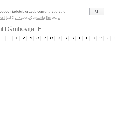
ești
Iași
Cluj-Napoca
Constanța
Timișoara
ețul Dâmbovița: E
J
K
L
M
N
O
P
Q
R
S
Ș
T
Ț
U
V
X
Z