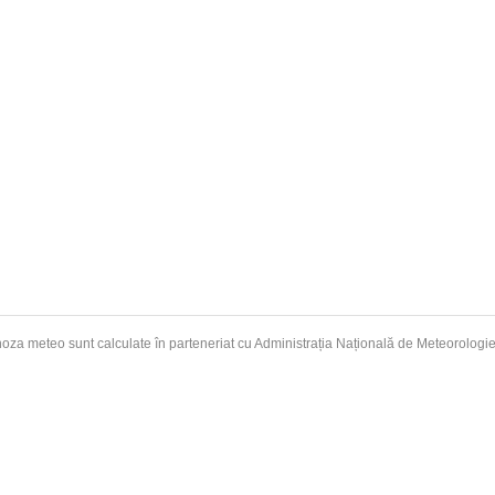
oza meteo sunt calculate în parteneriat cu Administrația Națională de
Meteorologi