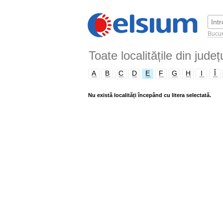
Bucur
Toate localitățile din jud
A
B
C
D
E
F
G
H
I
Î
Nu există localități începând cu litera selectată.