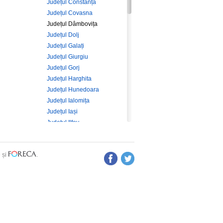
Județul Constanța
Județul Covasna
Județul Dâmbovița
Județul Dolj
Județul Galați
Județul Giurgiu
Județul Gorj
Județul Harghita
Județul Hunedoara
Județul Ialomița
Județul Iași
Județul Ilfov
Județul Maramureș
Județul Mehedinți
e
și
.
Județul Mureș
Județul Neamț
Județul Olt
Județul Prahova
Județul Sălaj
Județul Satu Mare
Județul Sibiu