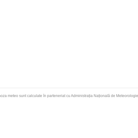
oza meteo sunt calculate în parteneriat cu Administrația Națională de
Meteorologi