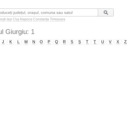
ești
Iași
Cluj-Napoca
Constanța
Timișoara
ul Giurgiu: 1
J
K
L
M
N
O
P
Q
R
S
Ș
T
Ț
U
V
X
Z