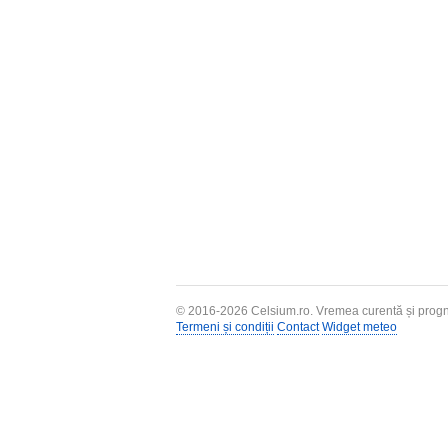
© 2016-2026
Celsium.ro
. Vremea curentă și progn
Termeni și condiții
Contact
Widget meteo