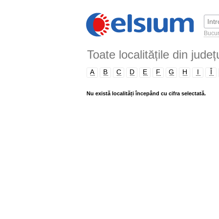
Bucur
Toate localitățile din județ
A
B
C
D
E
F
G
H
I
Î
Nu există localități începând cu cifra selectată.