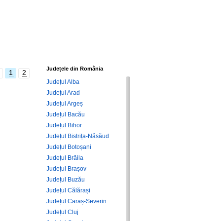
Județele din România
1
2
Județul Alba
Județul Arad
Județul Argeș
Județul Bacău
Județul Bihor
Județul Bistrița-Năsăud
Județul Botoșani
Județul Brăila
Județul Brașov
Județul Buzău
Județul Călărași
Județul Caraș-Severin
Județul Cluj