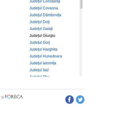
Județul Constanța
Județul Covasna
Județul Dâmbovița
Județul Dolj
Județul Galați
Județul Giurgiu
Județul Gorj
Județul Harghita
Județul Hunedoara
Județul Ialomița
Județul Iași
Județul Ilfov
Județul Maramureș
Județul Mehedinți
e
și
.
Județul Mureș
Județul Neamț
Județul Olt
Județul Prahova
Județul Sălaj
Județul Satu Mare
Județul Sibiu