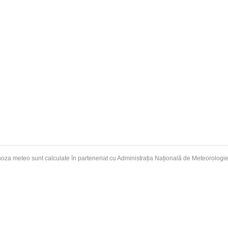
oza meteo sunt calculate în parteneriat cu Administrația Națională de
Meteorologi