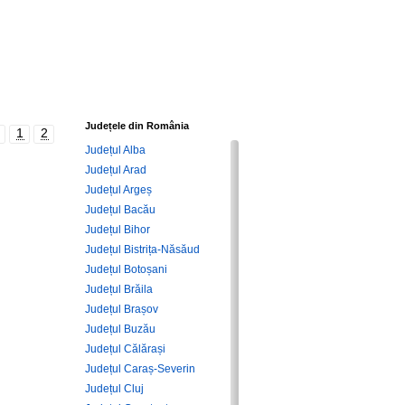
Județele din România
1
2
Județul Alba
Județul Arad
Județul Argeș
Județul Bacău
Județul Bihor
Județul Bistrița-Năsăud
Județul Botoșani
Județul Brăila
Județul Brașov
Județul Buzău
Județul Călărași
Județul Caraș-Severin
Județul Cluj