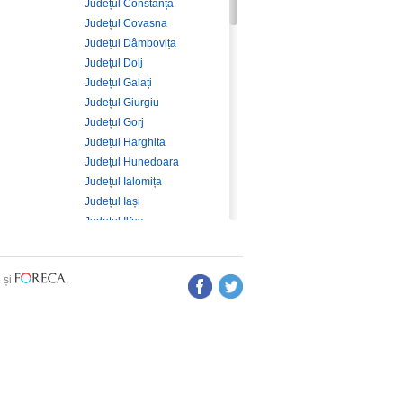
Județul Constanța
Județul Covasna
Județul Dâmbovița
Județul Dolj
Județul Galați
Județul Giurgiu
Județul Gorj
Județul Harghita
Județul Hunedoara
Județul Ialomița
Județul Iași
Județul Ilfov
Județul Maramureș
Județul Mehedinți
e
și
.
Județul Mureș
Județul Neamț
Județul Olt
Județul Prahova
Județul Sălaj
Județul Satu Mare
Județul Sibiu