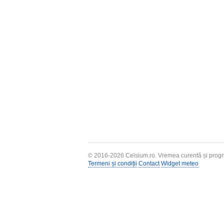
© 2016-2026
Celsium.ro
. Vremea curentă și progn
Termeni și condiții
Contact
Widget meteo