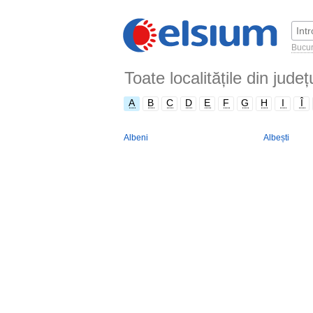
Bucur
Toate localitățile din jude
A
B
C
D
E
F
G
H
I
Î
Albeni
Albești