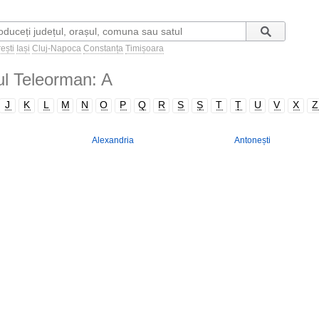
ești
Iași
Cluj-Napoca
Constanța
Timișoara
țul Teleorman: A
J
K
L
M
N
O
P
Q
R
S
Ș
T
Ț
U
V
X
Z
Alexandria
Antonești