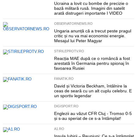
Ucraina a lovit cu bombe de precizie o
bază militară rusă. Imagini din satelit
arată distrugeri importante I VIDEO
OBSERVATORNEWS.RO
Ungaria anunță că a trecut peste pragul
critic și nu va mai economisi energie.
Mesajul lui Peter Magyar
STIRILEPROTV.RO
Reacția MAE după ce o româncă a fost
arestată în Germania pentru spionaj în
favoarea Rusiei
FANATIK.RO
David și Victoria Beckham, întâlnire la
ceas de seară cu un alt cuplu celebru. E
un sportiv legendar
DIGISPORT.RO
Englezii au văzut CFR Cluj - Tromso 0-5
și s-au speriat de ce s-a întâmplat!
A1.RO
Insula Iubirii – Reuniuni: Ce s-a întâmplat