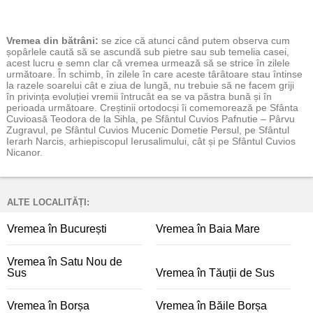
Vremea
din bătrâni:
se zice că atunci când putem observa cum
șopârlele caută să se ascundă sub pietre sau sub temelia casei,
acest lucru e semn clar că vremea urmează să se strice în zilele
următoare. În schimb, în zilele în care aceste târâtoare stau întinse
la razele soarelui cât e ziua de lungă, nu trebuie să ne facem griji
în privința evoluției vremii întrucât ea se va păstra bună și în
perioada următoare. Creștinii ortodocși îi comemorează pe Sfânta
Cuvioasă Teodora de la Sihla, pe Sfântul Cuvios Pafnutie – Pârvu
Zugravul, pe Sfântul Cuvios Mucenic Dometie Persul, pe Sfântul
Ierarh Narcis, arhiepiscopul Ierusalimului, cât și pe Sfântul Cuvios
Nicanor.
ALTE LOCALITĂȚI:
Vremea în București
Vremea în Baia Mare
Vremea în Satu Nou de
Sus
Vremea în Tăuții de Sus
Vremea în Borșa
Vremea în Băile Borșa