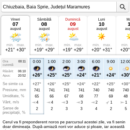
Vineri
Sâmbătă
Duminică
Luni
Ma
Vremea
07
08
09
10
în
august
august
august
august
au
Chiuzbaia
Baia
Sprie,
Județul
Maramureș
min.
max.
min.
max.
min.
max.
min.
max.
min.
+21°
+30°
+19°
+29°
+19°
+29°
+20°
+31°
+20°
0:00
1:00
2:00
3:00
6:00
9:00
12:0
Ora
00:11
curentă
Răsărit:
06:10
+26°
+25°
+25°
+24°
+21°
+24°
+30
Apus:
20:52
Se simte ca
+27°
+26°
+25°
+24°
+22°
+25°
+30°
Presiune, mm
741
741
741
741
740
740
740
Umiditate, %
65
66
67
68
77
69
48
Vânt, m/s
4
4
3
3
2
1
1
Șanse de
2
2
3
3
4
2
5
precipitații, %
Cerul va fi preponderent noros pe parcursul acestei zile, va fi senin
doar dimineața. După-amiază norii vor aduce și ploaie, iar această