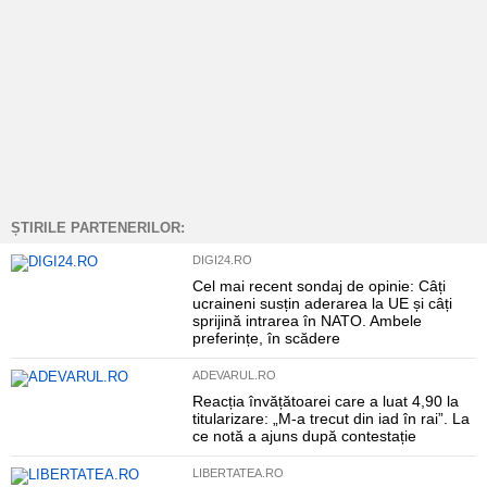
ȘTIRILE PARTENERILOR:
DIGI24.RO
Cel mai recent sondaj de opinie: Câți
ucraineni susțin aderarea la UE și câți
sprijină intrarea în NATO. Ambele
preferințe, în scădere
ADEVARUL.RO
Reacția învățătoarei care a luat 4,90 la
titularizare: „M-a trecut din iad în rai”. La
ce notă a ajuns după contestație
LIBERTATEA.RO