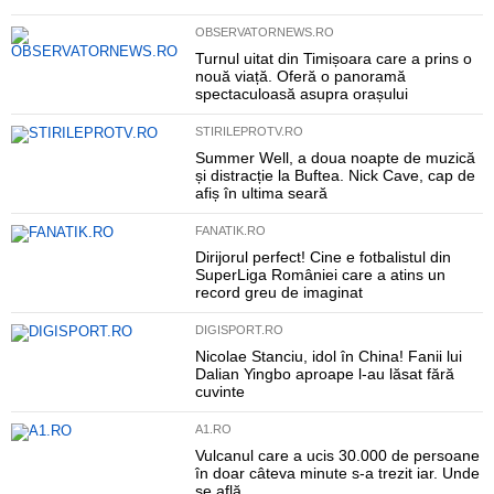
OBSERVATORNEWS.RO
Turnul uitat din Timișoara care a prins o
nouă viață. Oferă o panoramă
spectaculoasă asupra orașului
STIRILEPROTV.RO
Summer Well, a doua noapte de muzică
și distracție la Buftea. Nick Cave, cap de
afiș în ultima seară
FANATIK.RO
Dirijorul perfect! Cine e fotbalistul din
SuperLiga României care a atins un
record greu de imaginat
DIGISPORT.RO
Nicolae Stanciu, idol în China! Fanii lui
Dalian Yingbo aproape l-au lăsat fără
cuvinte
A1.RO
Vulcanul care a ucis 30.000 de persoane
în doar câteva minute s-a trezit iar. Unde
se află