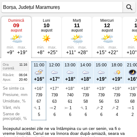
Duminică
Luni
Marți
Miercuri
J
Vremea
09
10
11
12
în
august
august
august
august
au
Borșa
Județul
Maramureș
min.
max.
min.
max.
min.
max.
min.
max.
min.
+9°
+19°
+8°
+25°
+11°
+28°
+15°
+22°
+10°
11:00
12:00
13:00
14:00
15:00
18:00
21:0
Ora
11:16
curentă
Răsărit:
06:04
+16°
+17°
+18°
+18°
+19°
+19°
+16
Apus:
20:40
Se simte ca
+16°
+17°
+18°
+18°
+19°
+19°
+16°
Presiune, mm
739
739
740
739
739
739
739
Umiditate, %
67
63
61
58
56
53
68
Vânt, m/s
1
2
1
1
2
2
1
Șanse de
5
6
6
6
6
4
2
precipitații, %
Începutul acestei zile ne va întâmpina cu un cer senin, va fi o
vreme însorită. Cerul se va înnora doar după-amiază, seara va