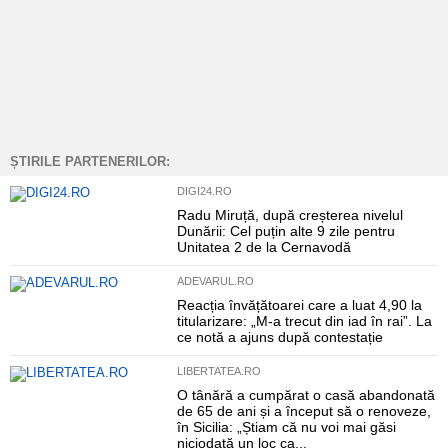
ȘTIRILE PARTENERILOR:
DIGI24.RO
Radu Miruță, după creșterea nivelul
Dunării: Cel puțin alte 9 zile pentru
Unitatea 2 de la Cernavodă
ADEVARUL.RO
Reacția învățătoarei care a luat 4,90 la
titularizare: „M-a trecut din iad în rai”. La
ce notă a ajuns după contestație
LIBERTATEA.RO
O tânără a cumpărat o casă abandonată
de 65 de ani și a început să o renoveze,
în Sicilia: „Știam că nu voi mai găsi
niciodată un loc ca...