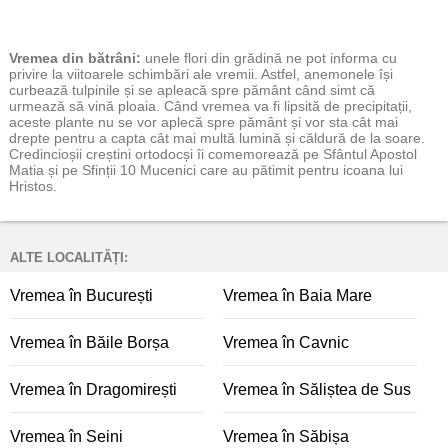
Vremea
din bătrâni:
unele flori din grădină ne pot informa cu
privire la viitoarele schimbări ale vremii. Astfel, anemonele își
curbează tulpinile și se apleacă spre pământ când simt că
urmează să vină ploaia. Când vremea va fi lipsită de precipitații,
aceste plante nu se vor aplecă spre pământ și vor sta cât mai
drepte pentru a capta cât mai multă lumină și căldură de la soare.
Credincioșii creștini ortodocși îi comemorează pe Sfântul Apostol
Matia și pe Sfinții 10 Mucenici care au pătimit pentru icoana lui
Hristos.
ALTE LOCALITĂȚI:
Vremea în București
Vremea în Baia Mare
Vremea în Băile Borșa
Vremea în Cavnic
Vremea în Dragomirești
Vremea în Săliștea de Sus
Vremea în Seini
Vremea în Săbișa