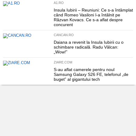
A1.RO
Insula Iubirii – Reuniuni: Ce s-a întâmplat
când Romeo Vasiloni l-a întâlnit pe
Răzvan Kovacs. Ce s-a aflat despre
concurent
CANCAN.RO
Daiana a revenit la Insula Iubirii cu o
schimbare radicală. Radu Vâlcan:
„Wow!”
ZIARE.COM
S-au aflat camerele pentru noul
Samsung Galaxy S26 FE, telefonul „de
buget” al gigantului tech