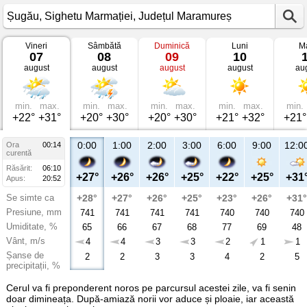
Vineri
Sâmbătă
Duminică
Luni
Ma
Vremea
07
08
09
10
în
august
august
august
august
au
Șugău
Sighetu
Marmației,
Județul
Maramureș
min.
max.
min.
max.
min.
max.
min.
max.
min.
+22°
+31°
+20°
+30°
+20°
+30°
+21°
+32°
+21°
0:00
1:00
2:00
3:00
6:00
9:00
12:0
Ora
00:14
curentă
Răsărit:
06:10
+27°
+26°
+26°
+25°
+22°
+25°
+31
Apus:
20:52
Se simte ca
+28°
+27°
+26°
+25°
+23°
+26°
+31°
Presiune, mm
741
741
741
741
740
740
740
Umiditate, %
65
66
67
68
77
69
48
Vânt, m/s
4
4
3
3
2
1
1
Șanse de
2
2
3
3
4
2
5
precipitații, %
Cerul va fi preponderent noros pe parcursul acestei zile, va fi senin
doar dimineața. După-amiază norii vor aduce și ploaie, iar această