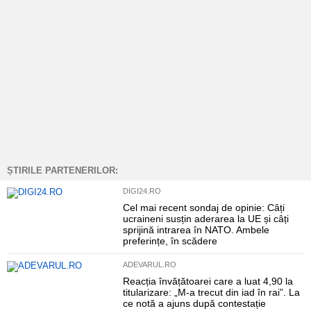
ȘTIRILE PARTENERILOR:
DIGI24.RO
Cel mai recent sondaj de opinie: Câți
ucraineni susțin aderarea la UE și câți
sprijină intrarea în NATO. Ambele
preferințe, în scădere
ADEVARUL.RO
Reacția învățătoarei care a luat 4,90 la
titularizare: „M-a trecut din iad în rai”. La
ce notă a ajuns după contestație