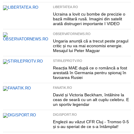
LIBERTATEA.RO
Ucraina a lovit cu bombe de precizie o
bază militară rusă. Imagini din satelit
arată distrugeri importante I VIDEO
OBSERVATORNEWS.RO
Ungaria anunță că a trecut peste pragul
critic și nu va mai economisi energie.
Mesajul lui Peter Magyar
STIRILEPROTV.RO
Reacția MAE după ce o româncă a fost
arestată în Germania pentru spionaj în
favoarea Rusiei
FANATIK.RO
David și Victoria Beckham, întâlnire la
ceas de seară cu un alt cuplu celebru. E
un sportiv legendar
DIGISPORT.RO
Englezii au văzut CFR Cluj - Tromso 0-5
și s-au speriat de ce s-a întâmplat!