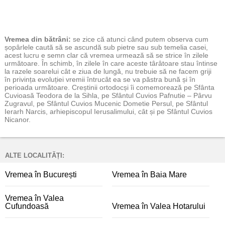
Vremea
din bătrâni:
se zice că atunci când putem observa cum
șopârlele caută să se ascundă sub pietre sau sub temelia casei,
acest lucru e semn clar că vremea urmează să se strice în zilele
următoare. În schimb, în zilele în care aceste târâtoare stau întinse
la razele soarelui cât e ziua de lungă, nu trebuie să ne facem griji
în privința evoluției vremii întrucât ea se va păstra bună și în
perioada următoare. Creștinii ortodocși îi comemorează pe Sfânta
Cuvioasă Teodora de la Sihla, pe Sfântul Cuvios Pafnutie – Pârvu
Zugravul, pe Sfântul Cuvios Mucenic Dometie Persul, pe Sfântul
Ierarh Narcis, arhiepiscopul Ierusalimului, cât și pe Sfântul Cuvios
Nicanor.
ALTE LOCALITĂȚI:
Vremea în București
Vremea în Baia Mare
Vremea în Valea
Cufundoasă
Vremea în Valea Hotarului